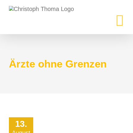
Zum
Inhalt
springen
Ärzte ohne Grenzen
13.
August