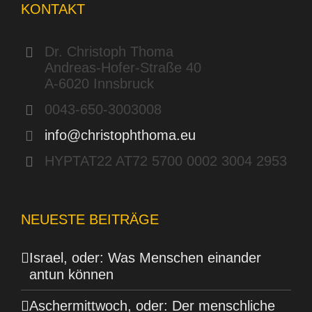
KONTAKT
Dr. Christoph Thoma
Andreas-Hofer-Straße 40
A-6020 Innsbruck
0043-650-3003008
info@christophthoma.eu
HYPTAT22 AT72 5700 0002 3004 2953
NEUESTE BEITRÄGE
Israel, oder: Was Menschen einander
antun können
Aschermittwoch, oder: Der menschliche