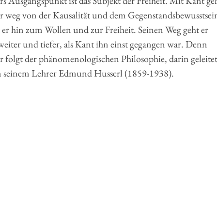
s Ausgangspunkt ist das Subjekt der Freiheit. Mit Kant ge
r weg von der Kausalität und dem Gegenstandsbewusstsei
er hin zum Wollen und zur Freiheit. Seinen Weg geht er
weiter und tiefer, als Kant ihn einst gegangen war. Denn
 folgt der phänomenologischen Philosophie, darin geleitet
n seinem Lehrer Edmund Husserl (1859-1938).