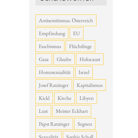
Antisemitismus. Österreich
Empfindung
EU
Faschismus
Flüchtlinge
Gaza
Glaube
Holocaust
Homosexualität
Israel
Josef Ratzinger
Kapitalismus
Kickl
Kirche
Libyen
Lust
Meister Eckhart
Papst Ratzinger
Segnen
Sexualität
Sophie Scholl