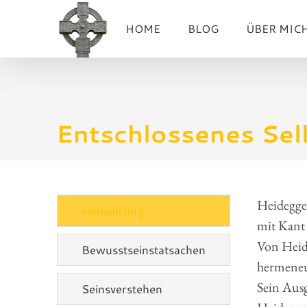
Zum
HOME
BLOG
ÜBER MIC
Inhalt
springen
Entschlossenes Sel
Heidegge
Hinführung
mit Kant
Von Heide
Bewusstseinstatsachen
hermeneu
Sein Ausg
Seinsverstehen