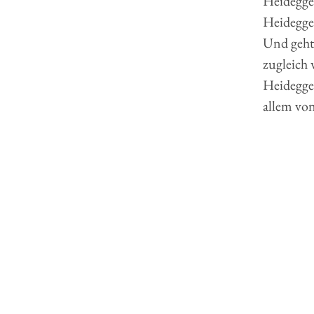
Heidegger
Heidegge
Und geht 
zugleich 
Heidegger
allem vo