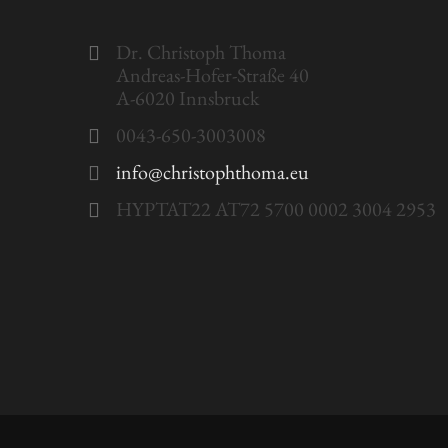
Dr. Christoph Thoma
Andreas-Hofer-Straße 40
A-6020 Innsbruck
0043-650-3003008
info@christophthoma.eu
HYPTAT22 AT72 5700 0002 3004 2953