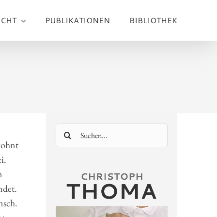
ICHT
PUBLIKATIONEN
BIBLIOTHEK
Suche
nach:
wohnt
i.
n
ndet.
nsch.