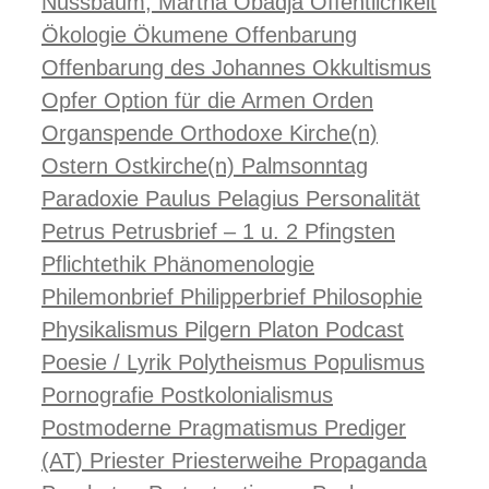
Nussbaum, Martha
Obadja
Öffentlichkeit
Ökologie
Ökumene
Offenbarung
Offenbarung des Johannes
Okkultismus
Opfer
Option für die Armen
Orden
Organspende
Orthodoxe Kirche(n)
Ostern
Ostkirche(n)
Palmsonntag
Paradoxie
Paulus
Pelagius
Personalität
Petrus
Petrusbrief – 1 u. 2
Pfingsten
Pflichtethik
Phänomenologie
Philemonbrief
Philipperbrief
Philosophie
Physikalismus
Pilgern
Platon
Podcast
Poesie / Lyrik
Polytheismus
Populismus
Pornografie
Postkolonialismus
Postmoderne
Pragmatismus
Prediger
(AT)
Priester
Priesterweihe
Propaganda