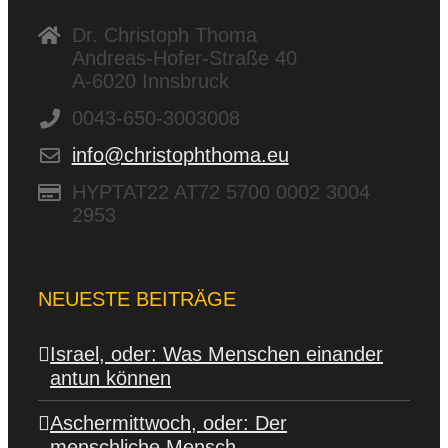
Dr. Christoph Thoma
Andreas-Hofer-Straße 40
A-6020 Innsbruck
0043-650-3003008
info@christophthoma.eu
HYPTAT22 AT72 5700 0002 3004
2953
NEUESTE BEITRÄGE
Israel, oder: Was Menschen einander
antun können
Aschermittwoch, oder: Der
menschliche Mensch