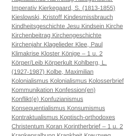
Imperativ
Kierkegaard, S. (1813-1855)
Kieslowski, Kristoff
Kindesmissbrauch
Kindheitsgeschichte Jesu
Kindsein
Kirche
Kirchenbeitrag
Kirchengeschichte
Kirchenjahr
Klagelieder
Klee, Paul
Klimakrise
Kloster
Könige – 1 u. 2
Körper/Leib
Körperkult
Kohlberg, L.
(1927-1987)
Kolbe, Maximilian
Kolonialismus
Kolonialismus
Kolosserbrief
Kommunikation
Konfession(en)
Konflikt(e)
Konfuzianismus
Konsequentialismus
Konsumismus
Kontraktualismus
Koptisch-orthodoxes
Christentum
Koran
Korintherbrief – 1 u. 2
Krankensalbung
Krankheit
Kreuzweg