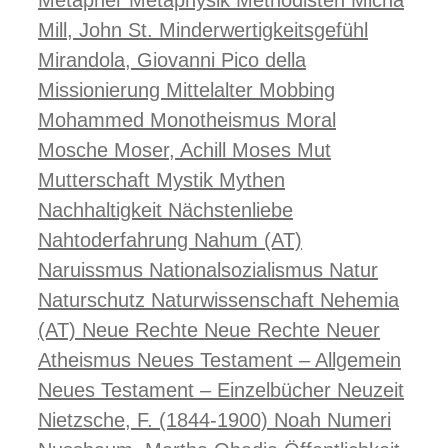
Metapher
Metaphysik
Methodisten
Micha
Mill, John St.
Minderwertigkeitsgefühl
Mirandola, Giovanni Pico della
Missionierung
Mittelalter
Mobbing
Mohammed
Monotheismus
Moral
Mosche
Moser, Achill
Moses
Mut
Mutterschaft
Mystik
Mythen
Nachhaltigkeit
Nächstenliebe
Nahtoderfahrung
Nahum (AT)
Naruissmus
Nationalsozialismus
Natur
Naturschutz
Naturwissenschaft
Nehemia
(AT)
Neue Rechte
Neue Rechte
Neuer
Atheismus
Neues Testament – Allgemein
Neues Testament – Einzelbücher
Neuzeit
Nietzsche, F. (1844-1900)
Noah
Numeri