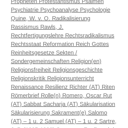
Propheten
Protestantismus
Psalmen
Psychiatrie
Psychoanalyse
Psychologie
Quine, W. v. O.
Radikalisierung
Rassismus
Rawls, J.
Rechtfertigungslehre
Rechtsradikalismus
Rechtsstaat
Reformation
Reich Gottes
Reinheitsgesetze
Sekten /
Sondergemeinschaften
Religion(en)
Religionsfreiheit
Religionsgeschichte
Religionskritik
Religionsunterricht
Renaissance
Resilienz
Richter (AT)
Riten
Römerbrief
Rolle(n)
Romero, Oscar
Rut
(AT)
Sabbat
Sacharja (AT)
Säkularisation
Säkularisierung
Sakrament(e)
Salomo
(AT) – 1 u. 2
Samuel (AT) – 1 u. 2
Sartre,