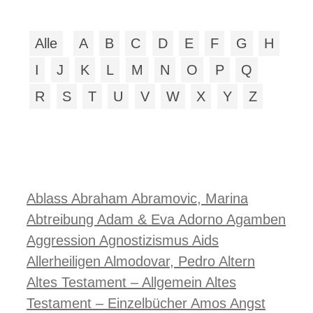
Alle
A
B
C
D
E
F
G
H
I
J
K
L
M
N
O
P
Q
R
S
T
U
V
W
X
Y
Z
Ablass
Abraham
Abramovic, Marina
Abtreibung
Adam & Eva
Adorno
Agamben
Aggression
Agnostizismus
Aids
Allerheiligen
Almodovar, Pedro
Altern
Altes Testament – Allgemein
Altes
Testament – Einzelbücher
Amos
Angst