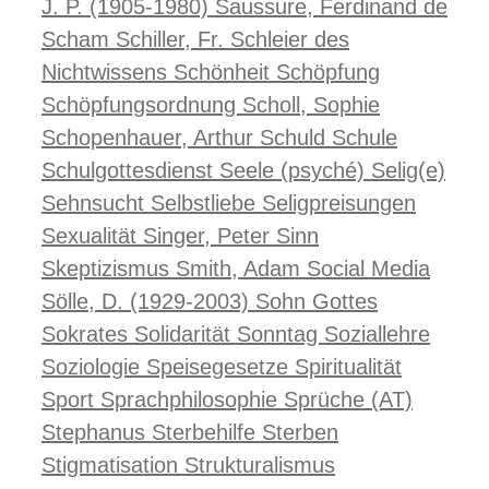
J. P. (1905-1980)
Saussure, Ferdinand de
Scham
Schiller, Fr.
Schleier des
Nichtwissens
Schönheit
Schöpfung
Schöpfungsordnung
Scholl, Sophie
Schopenhauer, Arthur
Schuld
Schule
Schulgottesdienst
Seele (psyché)
Selig(e)
Sehnsucht
Selbstliebe
Seligpreisungen
Sexualität
Singer, Peter
Sinn
Skeptizismus
Smith, Adam
Social Media
Sölle, D. (1929-2003)
Sohn Gottes
Sokrates
Solidarität
Sonntag
Soziallehre
Soziologie
Speisegesetze
Spiritualität
Sport
Sprachphilosophie
Sprüche (AT)
Stephanus
Sterbehilfe
Sterben
Stigmatisation
Strukturalismus