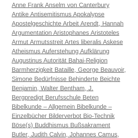
Anne Frank
Anselm von Canterbury
Antike
Antisemitismus
Apokalypse
Apostelgeschichte
Arbeit
Arendt, Hannah
Argumentation
Aristophanes
Aristoteles
Armut
Armutsstreit
Artes liberalis
Askese
Atheismus
Auferstehung
Aufklärung
Augustinus
Autorität
Bahai-Religion
Barmherzigkeit
Bataille, George
Beauvoir,
Simone
Bedürfnisse
Behinderte
Beichte
Benjamin, Walter
Bentham, J.
Bergpredigt
Berufsschule
Beten
Bibelkunde – Allgemein
Bibelkunde –
Einzelbücher
Bilderverbot
Bio-Technik
Böse(s)
Buddhismus
Bußsakrament
Butler, Judith
Calvin, Johannes
Camus,