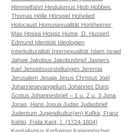
Himmelfahrt
Hinduismus
Hiob
Hobbes,
Thomas
Hölle
Hörspiel
Hohelied
Holocaust
Homosexualität
Horkheimer,
Max
Hosea
Hospiz
Hume, D.
Husserl,
Edmund
Identität
Ideologien
Interkulturalität
Intersexualität
Islam
Israel
Jahwe
Jakobus
Jakobusbrief
Jaspers,
Karl
Jenseitsvorstellungen
Jeremia
Jerusalem
Jesaja
Jesus Christus
Joel
Johannesevangelium
Johannes Duns
Scotus
Johannesbrief – 1 u. 2 u. 3
Jona
Jonas, Hans
Josua
Judas
Judasbrief
Judentum
Jugendkultur(en)
Kafka, Franz
Kahlo, Frida
Kant, I. (1724-1804)
Kapitalismus
Karfreitag
Kategorischer