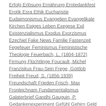
Erfolg
Erlösung
Ernährung
Erntedankfest
Erotik
Esra
Ethik
Eucharistie
Eudaimonismus
Evangelien
Evangelikale
Kirchen
Ewiges Leben
Exegese
Exil
Existenzialismus
Exodus
Exorzismus
Ezechiel
Fake News
Familie
Fastenzeit
Fegefeuer
Feminismus
Feministische
Theologie
Feuerbach, L. (1804-1872)
Firmung
Flüchtlinge
Foucault, Michel
Franziskus
Frau-Sein
Frege, Gottlob
Freiheit
Freud, S. (1856-1939)
Freundschaft
Frieden
Frisch, Max
Fronleichnam
Fundamentalismus
Galaterbrief
Gandhi
Gauguin, P.
Gedankenexperiment
Gefühl
Gehirn
Geld