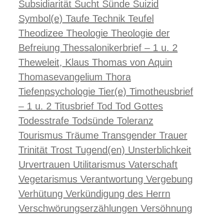
Subsidiarität
Sucht
Sünde
Suizid
Symbol(e)
Taufe
Technik
Teufel
Theodizee
Theologie
Theologie der
Befreiung
Thessalonikerbrief – 1 u. 2
Theweleit, Klaus
Thomas von Aquin
Thomasevangelium
Thora
Tiefenpsychologie
Tier(e)
Timotheusbrief
– 1 u. 2
Titusbrief
Tod
Tod Gottes
Todesstrafe
Todsünde
Toleranz
Tourismus
Träume
Transgender
Trauer
Trinität
Trost
Tugend(en)
Unsterblichkeit
Urvertrauen
Utilitarismus
Vaterschaft
Vegetarismus
Verantwortung
Vergebung
Verhütung
Verkündigung des Herrn
Verschwörungserzählungen
Versöhnung