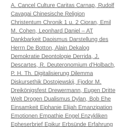
A.
Cancel Culture
Caritas
Carnap, Rudolf
Cavagai
Chinesische Religion
Christentum
Chronik 1 u. 2
Cioran, Emil
M.
Cohen, Leonhard
Daniel – AT
Dankbarkeit
Daoismus
Darstellung des
Herrn
De Botton, Alain
Dekalog
Demokratie
Deontologie
Derrida, J.
Descartes, R.
Deuteronomium
d’Holbach,
P. H. Th.
Digitalisierung
Dilemma
Diskursethik
Dostojewskij, Fjodor M.
Dreikönigsfest
Drewermann, Eugen
Dritte
Welt
Drogen
Dualismus
Dylan, Bob
Ehe
Einsamkeit
Eiphanie
Elijah
Emanzipation
Emotionen
Empathie
Engel
Enzykliken
Epheserbrief
Epikur
Erbsünde
Erfahrung