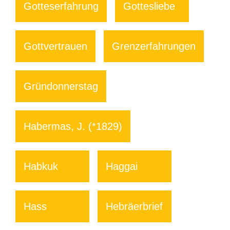
Gotteserfahrung
Gottesliebe
Gottvertrauen
Grenzerfahrungen
Gründonnerstag
Habermas, J. (*1829)
Habkuk
Haggai
Hass
Hebräerbrief