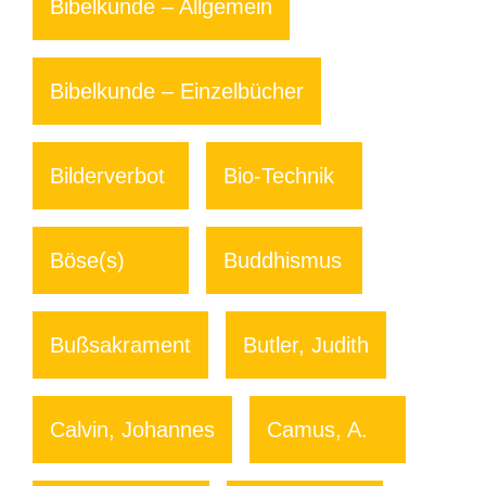
Bibelkunde – Allgemein
Bibelkunde – Einzelbücher
Bilderverbot
Bio-Technik
Böse(s)
Buddhismus
Bußsakrament
Butler, Judith
Calvin, Johannes
Camus, A.