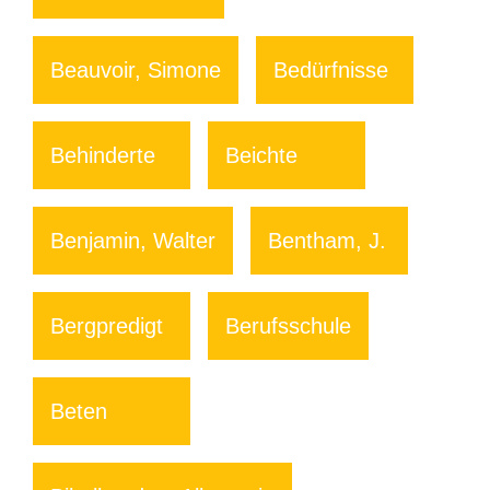
Beauvoir, Simone
Bedürfnisse
Behinderte
Beichte
Benjamin, Walter
Bentham, J.
Bergpredigt
Berufsschule
Beten