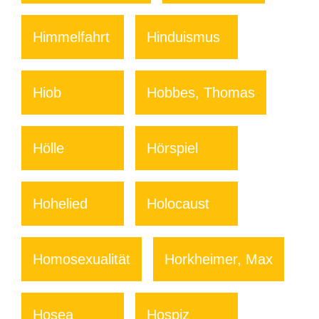
Himmelfahrt
Hinduismus
Hiob
Hobbes, Thomas
Hölle
Hörspiel
Hohelied
Holocaust
Homosexualität
Horkheimer, Max
Hosea
Hospiz