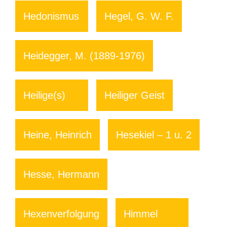
Hedonismus
Hegel, G. W. F.
Heidegger, M. (1889-1976)
Heilige(s)
Heiliger Geist
Heine, Heinrich
Hesekiel – 1 u. 2
Hesse, Hermann
Hexenverfolgung
Himmel