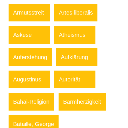
Armutsstreit
Artes liberalis
Askese
Atheismus
Auferstehung
Aufklärung
Augustinus
Autorität
Bahai-Religion
Barmherzigkeit
Bataille, George