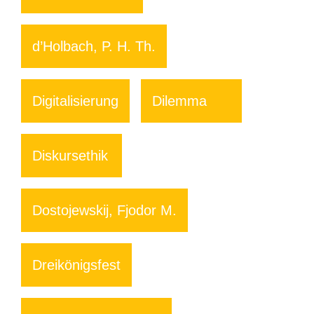
d’Holbach, P. H. Th.
Digitalisierung
Dilemma
Diskursethik
Dostojewskij, Fjodor M.
Dreikönigsfest