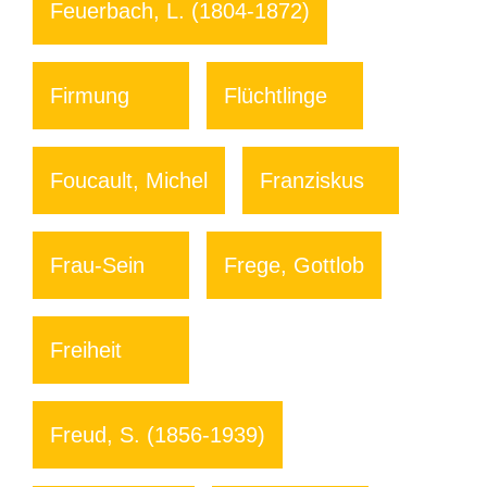
Feuerbach, L. (1804-1872)
Firmung
Flüchtlinge
Foucault, Michel
Franziskus
Frau-Sein
Frege, Gottlob
Freiheit
Freud, S. (1856-1939)