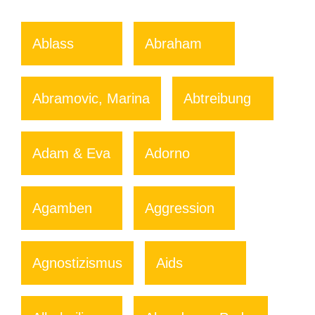
Ablass
Abraham
Abramovic, Marina
Abtreibung
Adam & Eva
Adorno
Agamben
Aggression
Agnostizismus
Aids