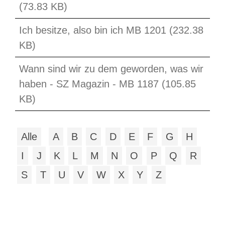
(73.83 KB)
Ich besitze, also bin ich MB 1201 (232.38
KB)
Wann sind wir zu dem geworden, was wir
haben - SZ Magazin - MB 1187 (105.85
KB)
Alle
A
B
C
D
E
F
G
H
I
J
K
L
M
N
O
P
Q
R
S
T
U
V
W
X
Y
Z