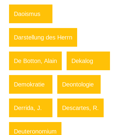
Daoismus
Darstellung des Herrn
De Botton, Alain
Dekalog
Demokratie
Deontologie
Derrida, J.
Descartes, R.
Deuteronomium