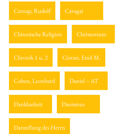
Carnap, Rudolf
Cavagai
Chinesische Religion
Christentum
Chronik 1 u. 2
Cioran, Emil M.
Cohen, Leonhard
Daniel – AT
Dankbarkeit
Daoismus
Darstellung des Herrn