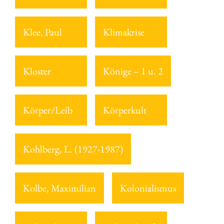
Klee, Paul
Klimakrise
Kloster
Könige – 1 u. 2
Körper/Leib
Körperkult
Kohlberg, L. (1927-1987)
Kolbe, Maximilian
Kolonialismus