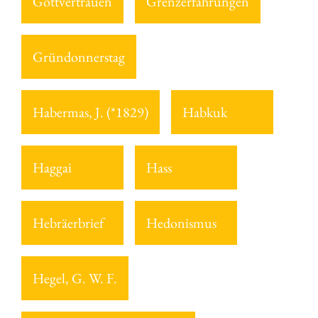
Gottvertrauen
Grenzerfahrungen
Gründonnerstag
Habermas, J. (*1829)
Habkuk
Haggai
Hass
Hebräerbrief
Hedonismus
Hegel, G. W. F.