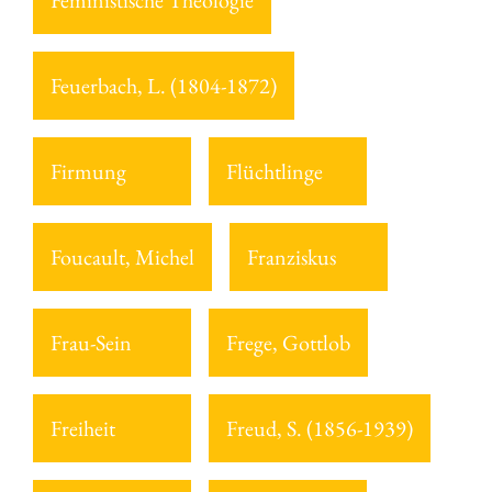
Feministische Theologie
Feuerbach, L. (1804-1872)
Firmung
Flüchtlinge
Foucault, Michel
Franziskus
Frau-Sein
Frege, Gottlob
Freiheit
Freud, S. (1856-1939)