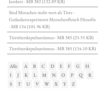
konkret - MB 382 (132.89 KB)
Sind Menschen mehr wert als Tiere -
Gedankenexperiment Menschenfleisch Filosofix
- MB 134 (101.96 KB)
Tiertöterskrpultantismus - MB 385 (25.55 KB)
Tiertöterskrpultantismus - MB 385 (134.10 KB)
Alle
A
B
C
D
E
F
G
H
I
J
K
L
M
N
O
P
Q
R
S
T
U
V
W
X
Y
Z