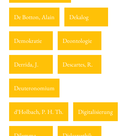
De Botton, Alain
Dekalog
Demokratie
Deontologie
Derrida, J.
Descartes, R.
Deuteronomium
d’Holbach, P. H. Th.
Digitalisierung
Dilemma
Diskursethik