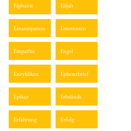
Eiphanie
Elijah
Emanzipation
Emotionen
Empathie
Engel
Enzykliken
Epheserbrief
Epikur
Erbsünde
Erfahrung
Erfolg