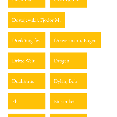
Dostojewskij, Fjodor M.
Dreikönigsfest
Drewermann, Eugen
Dritte Welt
Drogen
Dualismus
Dylan, Bob
Ehe
Einsamkeit