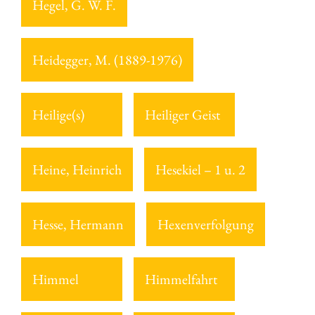
Hegel, G. W. F.
Heidegger, M. (1889-1976)
Heilige(s)
Heiliger Geist
Heine, Heinrich
Hesekiel – 1 u. 2
Hesse, Hermann
Hexenverfolgung
Himmel
Himmelfahrt