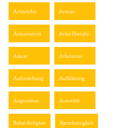
Aristoteles
Armut
Armutsstreit
Artes liberalis
Askese
Atheismus
Auferstehung
Aufklärung
Augustinus
Autorität
Bahai-Religion
Barmherzigkeit