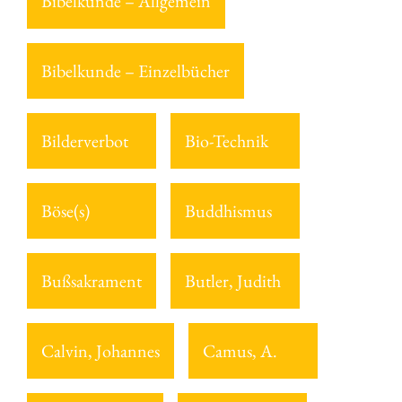
Bibelkunde – Allgemein
Bibelkunde – Einzelbücher
Bilderverbot
Bio-Technik
Böse(s)
Buddhismus
Bußsakrament
Butler, Judith
Calvin, Johannes
Camus, A.