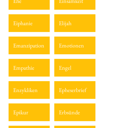
Ehe
Einsamkeit
Eiphanie
Elijah
Emanzipation
Emotionen
Empathie
Engel
Enzykliken
Epheserbrief
Epikur
Erbsünde