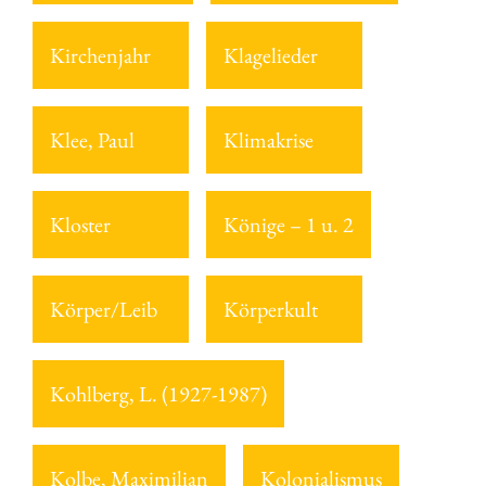
Kirchenjahr
Klagelieder
Klee, Paul
Klimakrise
Kloster
Könige – 1 u. 2
Körper/Leib
Körperkult
Kohlberg, L. (1927-1987)
Kolbe, Maximilian
Kolonialismus