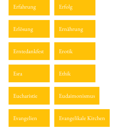
Erfahrung
Erfolg
Erlösung
Ernährung
Erntedankfest
Erotik
Esra
Ethik
Eucharistie
Eudaimonismus
Evangelien
Evangelikale Kirchen