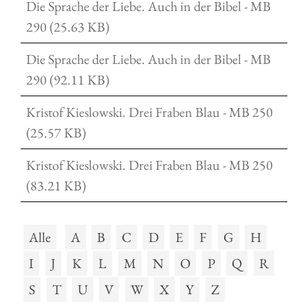
Die Sprache der Liebe. Auch in der Bibel - MB
290 (25.63 KB)
Die Sprache der Liebe. Auch in der Bibel - MB
290 (92.11 KB)
Kristof Kieslowski. Drei Fraben Blau - MB 250
(25.57 KB)
Kristof Kieslowski. Drei Fraben Blau - MB 250
(83.21 KB)
Alle
A
B
C
D
E
F
G
H
I
J
K
L
M
N
O
P
Q
R
S
T
U
V
W
X
Y
Z