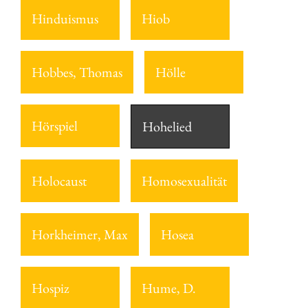
Hinduismus
Hiob
Hobbes, Thomas
Hölle
Hörspiel
Hohelied
Holocaust
Homosexualität
Horkheimer, Max
Hosea
Hospiz
Hume, D.