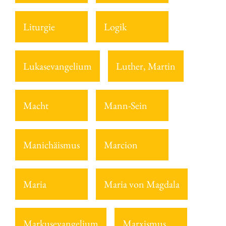
Liturgie
Logik
Lukasevangelium
Luther, Martin
Macht
Mann-Sein
Manichäismus
Marcion
Maria
Maria von Magdala
Markusevangelium
Marxismus