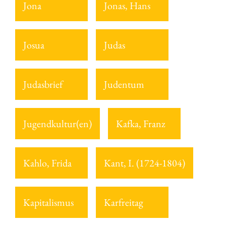
Jona
Jonas, Hans
Josua
Judas
Judasbrief
Judentum
Jugendkultur(en)
Kafka, Franz
Kahlo, Frida
Kant, I. (1724-1804)
Kapitalismus
Karfreitag