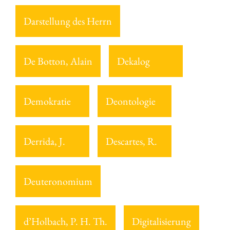
Darstellung des Herrn
De Botton, Alain
Dekalog
Demokratie
Deontologie
Derrida, J.
Descartes, R.
Deuteronomium
d’Holbach, P. H. Th.
Digitalisierung