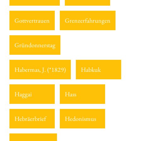
Gottvertrauen
Grenzerfahrungen
Gründonnerstag
Habermas, J. (*1829)
Habkuk
Haggai
Hass
Hebräerbrief
Hedonismus