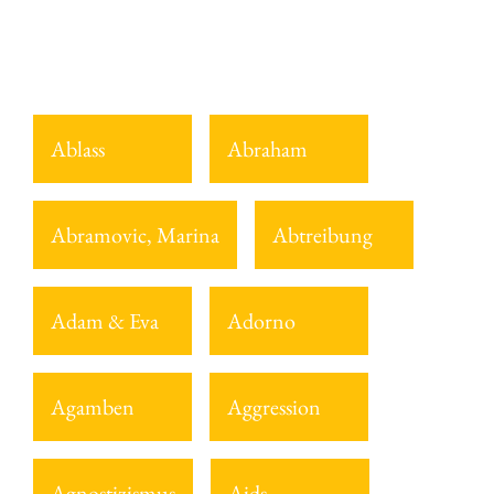
Ablass
Abraham
Abramovic, Marina
Abtreibung
Adam & Eva
Adorno
Agamben
Aggression
Agnostizismus
Aids