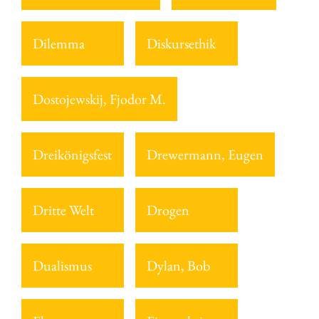
Dilemma
Diskursethik
Dostojewskij, Fjodor M.
Dreikönigsfest
Drewermann, Eugen
Dritte Welt
Drogen
Dualismus
Dylan, Bob