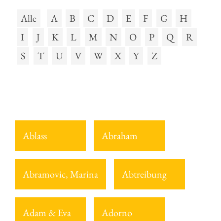
Alle
A
B
C
D
E
F
G
H
I
J
K
L
M
N
O
P
Q
R
S
T
U
V
W
X
Y
Z
Ablass
Abraham
Abramovic, Marina
Abtreibung
Adam & Eva
Adorno