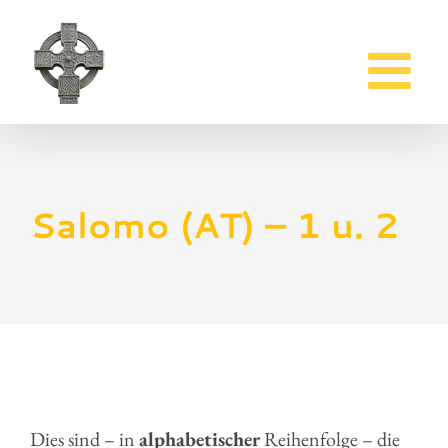
Zum
Inhalt
springen
Salomo (AT) – 1 u. 2
Dies sind – in
alphabetischer
Reihenfolge – die