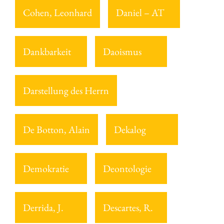
Cohen, Leonhard
Daniel – AT
Dankbarkeit
Daoismus
Darstellung des Herrn
De Botton, Alain
Dekalog
Demokratie
Deontologie
Derrida, J.
Descartes, R.