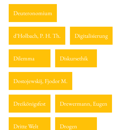
Deuteronomium
d’Holbach, P. H. Th.
Digitalisierung
Dilemma
Diskursethik
Dostojewskij, Fjodor M.
Dreikönigsfest
Drewermann, Eugen
Dritte Welt
Drogen