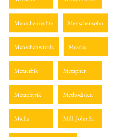
Menschenrechte
Menschensohn
Menschenwürde
Messias
Metaethik
Metapher
Metaphysik
Methodisten
Micha
Mill, John St.