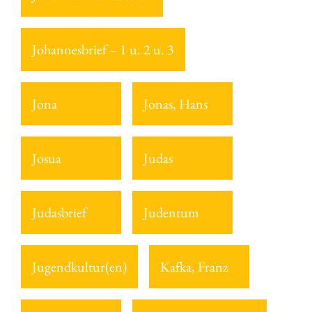
Johannesbrief – 1 u. 2 u. 3
Jona
Jonas, Hans
Josua
Judas
Judasbrief
Judentum
Jugendkultur(en)
Kafka, Franz