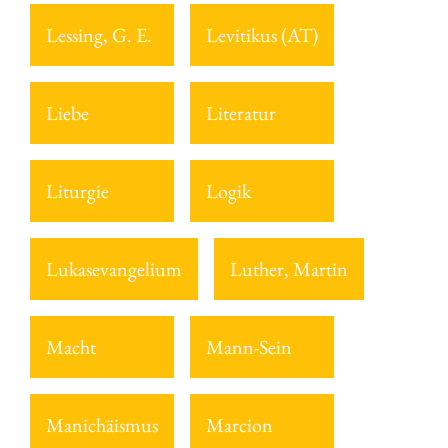
Lessing, G. E.
Levitikus (AT)
Liebe
Literatur
Liturgie
Logik
Lukasevangelium
Luther, Martin
Macht
Mann-Sein
Manichäismus
Marcion