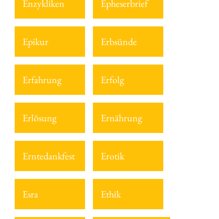
Enzykliken
Epheserbrief
Epikur
Erbsünde
Erfahrung
Erfolg
Erlösung
Ernährung
Erntedankfest
Erotik
Esra
Ethik