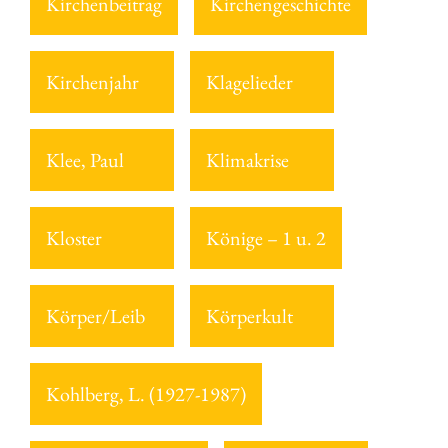
Kirchenbeitrag
Kirchengeschichte
Kirchenjahr
Klagelieder
Klee, Paul
Klimakrise
Kloster
Könige – 1 u. 2
Körper/Leib
Körperkult
Kohlberg, L. (1927-1987)