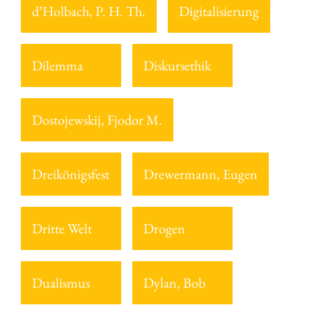
d’Holbach, P. H. Th.
Digitalisierung
Dilemma
Diskursethik
Dostojewskij, Fjodor M.
Dreikönigsfest
Drewermann, Eugen
Dritte Welt
Drogen
Dualismus
Dylan, Bob