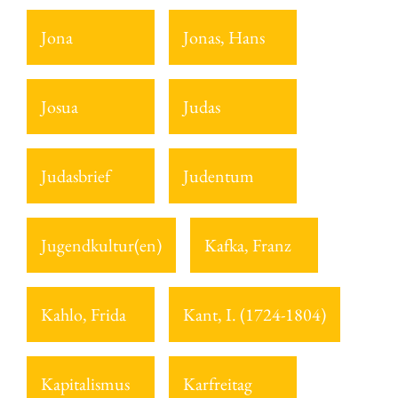
Jona
Jonas, Hans
Josua
Judas
Judasbrief
Judentum
Jugendkultur(en)
Kafka, Franz
Kahlo, Frida
Kant, I. (1724-1804)
Kapitalismus
Karfreitag