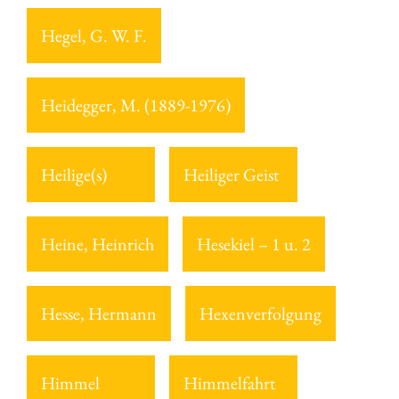
Hegel, G. W. F.
Heidegger, M. (1889-1976)
Heilige(s)
Heiliger Geist
Heine, Heinrich
Hesekiel – 1 u. 2
Hesse, Hermann
Hexenverfolgung
Himmel
Himmelfahrt