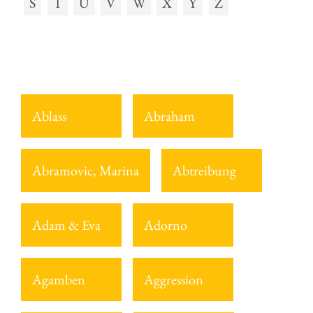
S
T
U
V
W
X
Y
Z
Ablass
Abraham
Abramovic, Marina
Abtreibung
Adam & Eva
Adorno
Agamben
Aggression