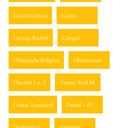
Cancel Culture
Caritas
Carnap, Rudolf
Cavagai
Chinesische Religion
Christentum
Chronik 1 u. 2
Cioran, Emil M.
Cohen, Leonhard
Daniel – AT
Dankbarkeit
Daoismus