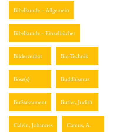
Bibelkunde – Allgemein
Bibelkunde – Einzelbücher
Bilderverbot
Bio-Technik
Böse(s)
Buddhismus
Bußsakrament
Butler, Judith
Calvin, Johannes
Camus, A.