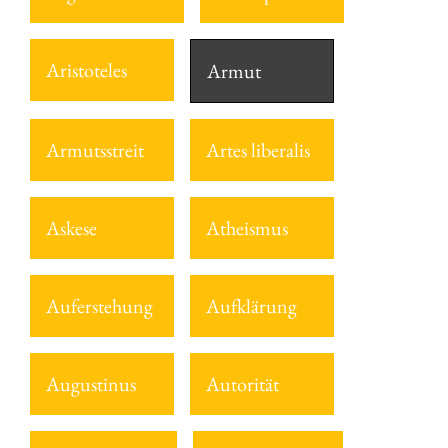
Aristoteles
Armut
Armutsstreit
Artes liberalis
Askese
Atheismus
Auferstehung
Aufklärung
Augustinus
Autorität