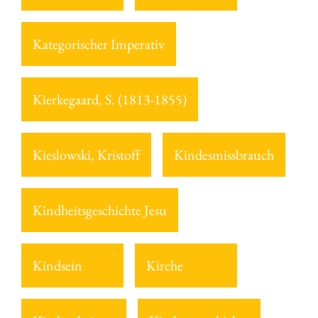
Kategorischer Imperativ
Kierkegaard, S. (1813-1855)
Kieslowski, Kristoff
Kindesmissbrauch
Kindheitsgeschichte Jesu
Kindsein
Kirche