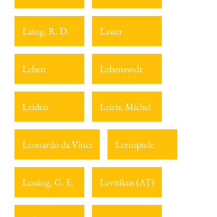
Laing, R. D.
Laster
Leben
Lebenswelt
Leiden
Leiris, Michel
Leonardo da Vinci
Lernspiele
Lessing, G. E.
Levitikus (AT)