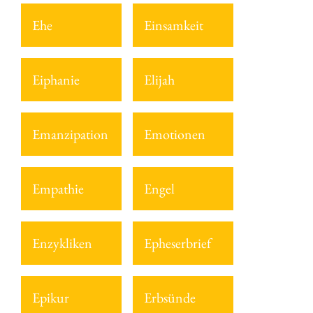
Ehe
Einsamkeit
Eiphanie
Elijah
Emanzipation
Emotionen
Empathie
Engel
Enzykliken
Epheserbrief
Epikur
Erbsünde