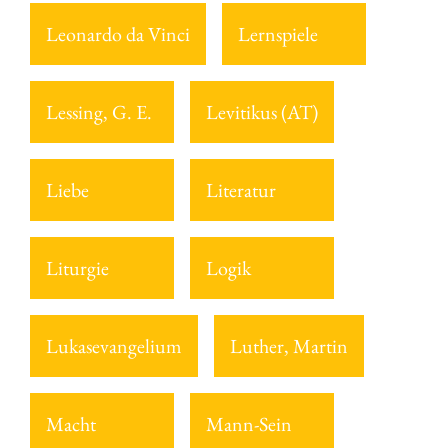
Leonardo da Vinci
Lernspiele
Lessing, G. E.
Levitikus (AT)
Liebe
Literatur
Liturgie
Logik
Lukasevangelium
Luther, Martin
Macht
Mann-Sein