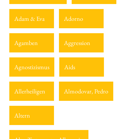
Adam & Eva
Adorno
Agamben
Aggression
Agnostizismus
Aids
Allerheiligen
Almodovar, Pedro
Altern