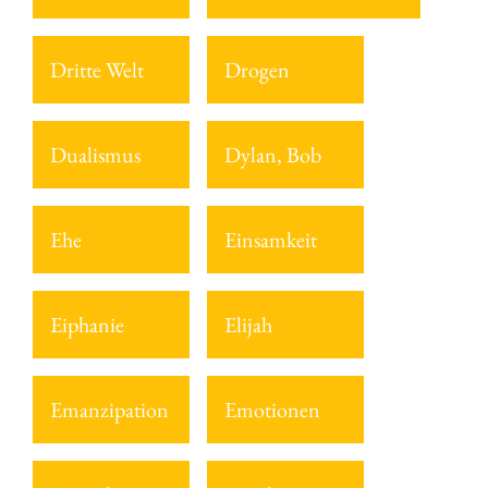
Dritte Welt
Drogen
Dualismus
Dylan, Bob
Ehe
Einsamkeit
Eiphanie
Elijah
Emanzipation
Emotionen