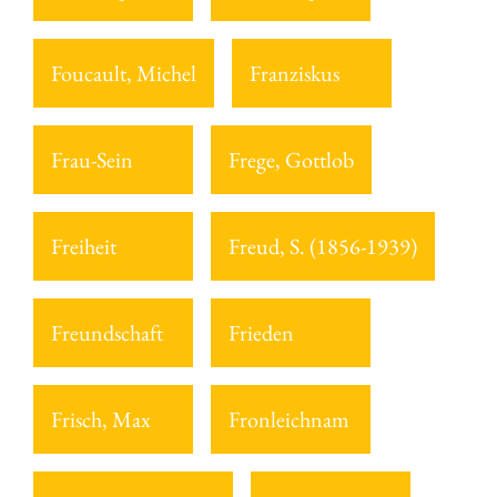
Foucault, Michel
Franziskus
Frau-Sein
Frege, Gottlob
Freiheit
Freud, S. (1856-1939)
Freundschaft
Frieden
Frisch, Max
Fronleichnam