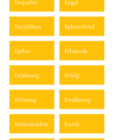
Empathie
Engel
Enzykliken
Epheserbrief
Epikur
Erbsünde
Erfahrung
Erfolg
Erlösung
Ernährung
Erntedankfest
Erotik