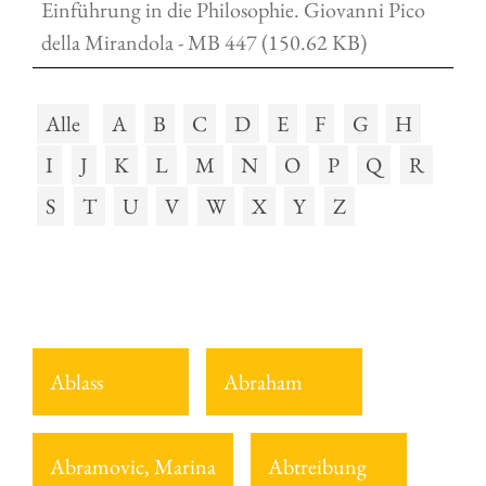
Einführung in die Philosophie. Giovanni Pico
della Mirandola - MB 447 (150.62 KB)
Alle
A
B
C
D
E
F
G
H
I
J
K
L
M
N
O
P
Q
R
S
T
U
V
W
X
Y
Z
Ablass
Abraham
Abramovic, Marina
Abtreibung