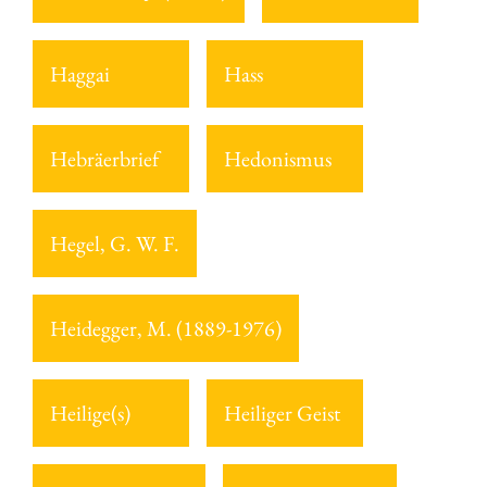
Haggai
Hass
Hebräerbrief
Hedonismus
Hegel, G. W. F.
Heidegger, M. (1889-1976)
Heilige(s)
Heiliger Geist