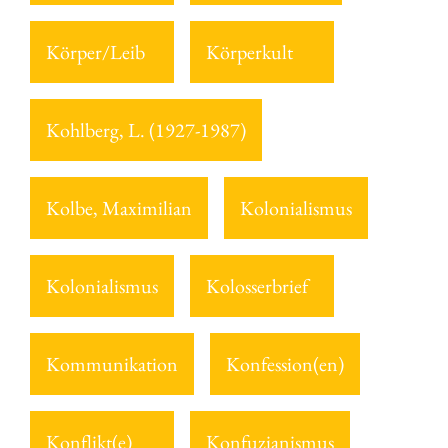
Körper/Leib
Körperkult
Kohlberg, L. (1927-1987)
Kolbe, Maximilian
Kolonialismus
Kolonialismus
Kolosserbrief
Kommunikation
Konfession(en)
Konflikt(e)
Konfuzianismus