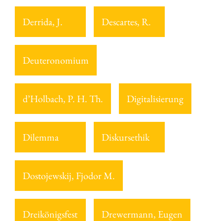
Derrida, J.
Descartes, R.
Deuteronomium
d’Holbach, P. H. Th.
Digitalisierung
Dilemma
Diskursethik
Dostojewskij, Fjodor M.
Dreikönigsfest
Drewermann, Eugen