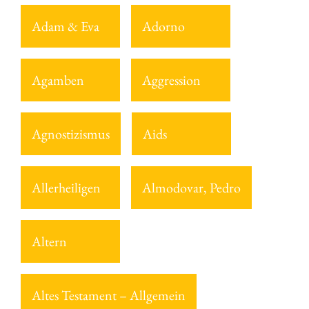
Adam & Eva
Adorno
Agamben
Aggression
Agnostizismus
Aids
Allerheiligen
Almodovar, Pedro
Altern
Altes Testament – Allgemein