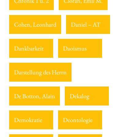
Chronik 1 u. 2
Cioran, Emil M.
Cohen, Leonhard
Daniel – AT
Dankbarkeit
Daoismus
Darstellung des Herrn
De Botton, Alain
Dekalog
Demokratie
Deontologie