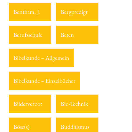
Bentham, J.
Bergpredigt
Berufsschule
Beten
Bibelkunde – Allgemein
Bibelkunde – Einzelbücher
Bilderverbot
Bio-Technik
Böse(s)
Buddhismus