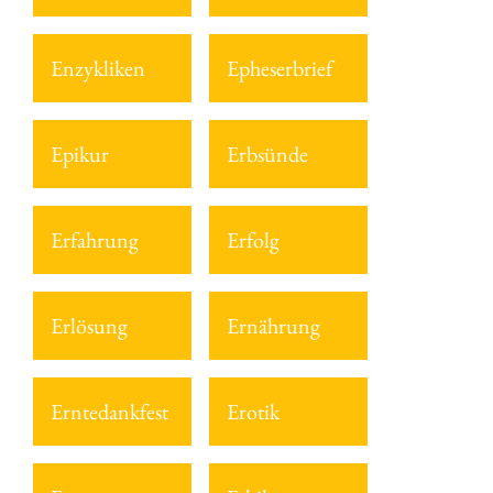
Enzykliken
Epheserbrief
Epikur
Erbsünde
Erfahrung
Erfolg
Erlösung
Ernährung
Erntedankfest
Erotik