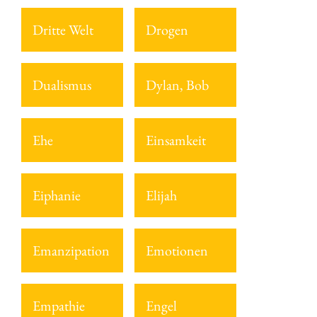
Dritte Welt
Drogen
Dualismus
Dylan, Bob
Ehe
Einsamkeit
Eiphanie
Elijah
Emanzipation
Emotionen
Empathie
Engel