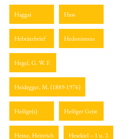
Haggai
Hass
Hebräerbrief
Hedonismus
Hegel, G. W. F.
Heidegger, M. (1889-1976)
Heilige(s)
Heiliger Geist
Heine, Heinrich
Hesekiel – 1 u. 2