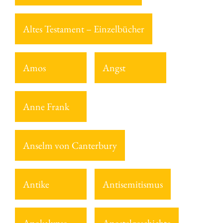
Altes Testament – Einzelbücher
Amos
Angst
Anne Frank
Anselm von Canterbury
Antike
Antisemitismus