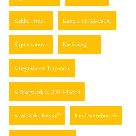
Kahlo, Frida
Kant, I. (1724-1804)
Kapitalismus
Karfreitag
Kategorischer Imperativ
Kierkegaard, S. (1813-1855)
Kieslowski, Kristoff
Kindesmissbrauch