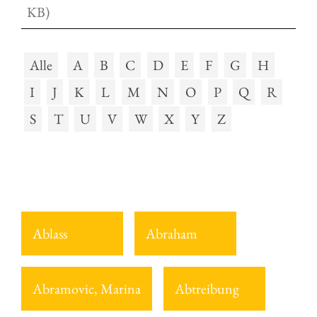
KB)
Alle
A
B
C
D
E
F
G
H
I
J
K
L
M
N
O
P
Q
R
S
T
U
V
W
X
Y
Z
Ablass
Abraham
Abramovic, Marina
Abtreibung