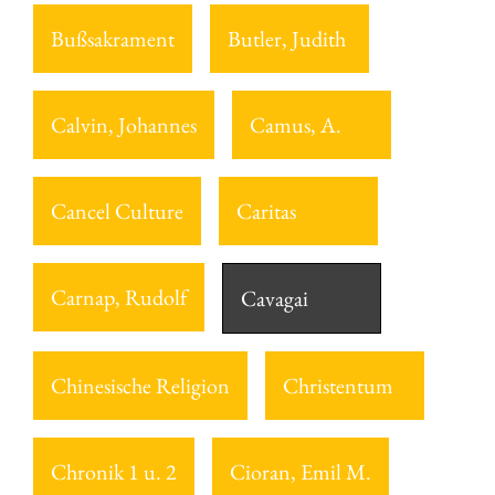
Bußsakrament
Butler, Judith
Calvin, Johannes
Camus, A.
Cancel Culture
Caritas
Carnap, Rudolf
Cavagai
Chinesische Religion
Christentum
Chronik 1 u. 2
Cioran, Emil M.