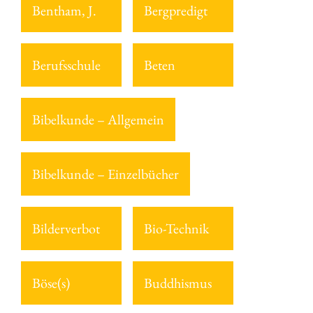
Bentham, J.
Bergpredigt
Berufsschule
Beten
Bibelkunde – Allgemein
Bibelkunde – Einzelbücher
Bilderverbot
Bio-Technik
Böse(s)
Buddhismus