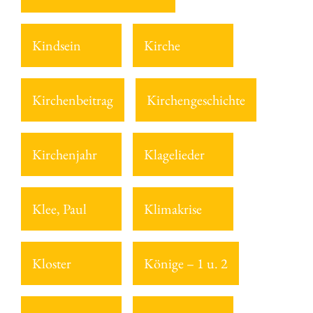
Kindsein
Kirche
Kirchenbeitrag
Kirchengeschichte
Kirchenjahr
Klagelieder
Klee, Paul
Klimakrise
Kloster
Könige – 1 u. 2