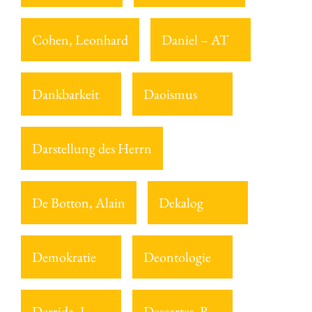
Cohen, Leonhard
Daniel – AT
Dankbarkeit
Daoismus
Darstellung des Herrn
De Botton, Alain
Dekalog
Demokratie
Deontologie
Derrida, J.
Descartes, R.