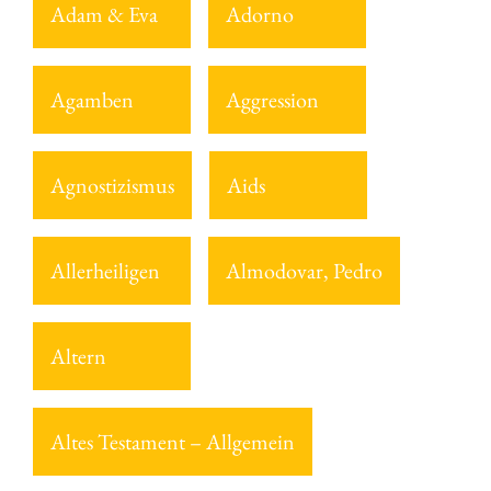
Adam & Eva
Adorno
Agamben
Aggression
Agnostizismus
Aids
Allerheiligen
Almodovar, Pedro
Altern
Altes Testament – Allgemein