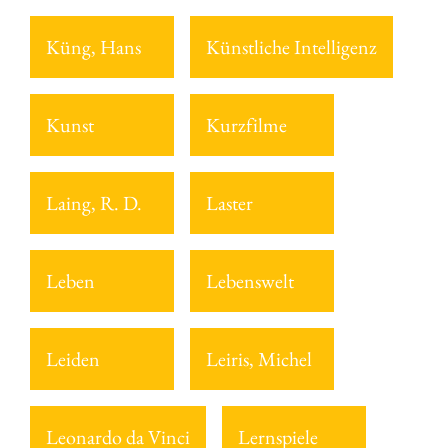
Küng, Hans
Künstliche Intelligenz
Kunst
Kurzfilme
Laing, R. D.
Laster
Leben
Lebenswelt
Leiden
Leiris, Michel
Leonardo da Vinci
Lernspiele