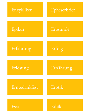
Enzykliken
Epheserbrief
Epikur
Erbsünde
Erfahrung
Erfolg
Erlösung
Ernährung
Erntedankfest
Erotik
Esra
Ethik