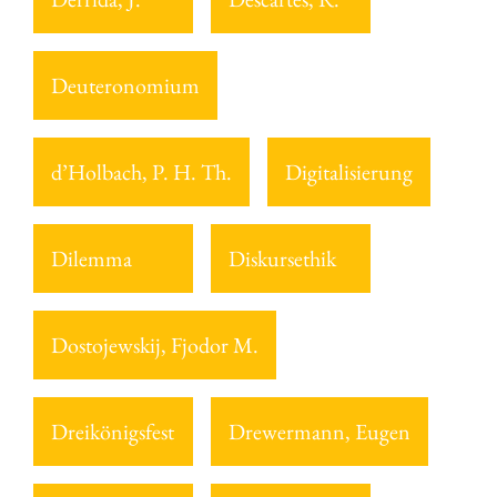
Deuteronomium
d’Holbach, P. H. Th.
Digitalisierung
Dilemma
Diskursethik
Dostojewskij, Fjodor M.
Dreikönigsfest
Drewermann, Eugen