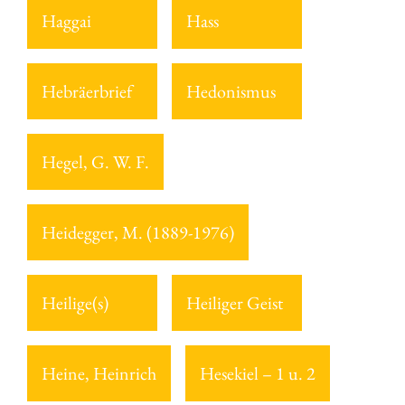
Haggai
Hass
Hebräerbrief
Hedonismus
Hegel, G. W. F.
Heidegger, M. (1889-1976)
Heilige(s)
Heiliger Geist
Heine, Heinrich
Hesekiel – 1 u. 2