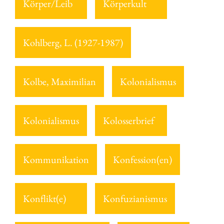
Körper/Leib
Körperkult
Kohlberg, L. (1927-1987)
Kolbe, Maximilian
Kolonialismus
Kolonialismus
Kolosserbrief
Kommunikation
Konfession(en)
Konflikt(e)
Konfuzianismus