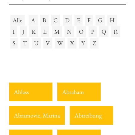
Alle
A
B
C
D
E
F
G
H
I
J
K
L
M
N
O
P
Q
R
S
T
U
V
W
X
Y
Z
Ablass
Abraham
Abramovic, Marina
Abtreibung