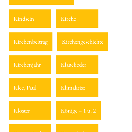
Kindsein
Kirche
Kirchenbeitrag
Kirchengeschichte
Kirchenjahr
Klagelieder
Klee, Paul
Klimakrise
Kloster
Könige – 1 u. 2