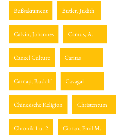
Bußsakrament
Butler, Judith
Calvin, Johannes
Camus, A.
Cancel Culture
Caritas
Carnap, Rudolf
Cavagai
Chinesische Religion
Christentum
Chronik 1 u. 2
Cioran, Emil M.