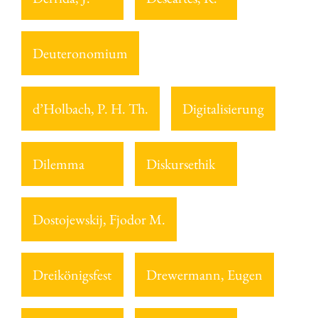
Deuteronomium
d’Holbach, P. H. Th.
Digitalisierung
Dilemma
Diskursethik
Dostojewskij, Fjodor M.
Dreikönigsfest
Drewermann, Eugen