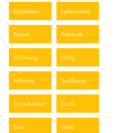
Enzykliken
Epheserbrief
Epikur
Erbsünde
Erfahrung
Erfolg
Erlösung
Ernährung
Erntedankfest
Erotik
Esra
Ethik