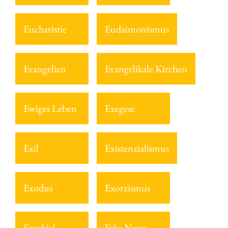
Eucharistie
Eudaimonismus
Evangelien
Evangelikale Kirchen
Ewiges Leben
Exegese
Exil
Existenzialismus
Exodus
Exorzismus
Ezechiel
Fake News