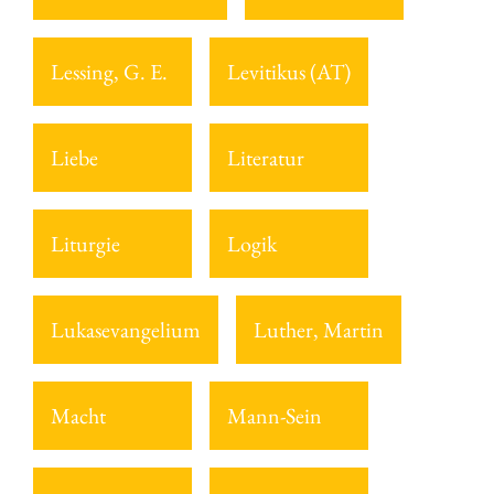
Lessing, G. E.
Levitikus (AT)
Liebe
Literatur
Liturgie
Logik
Lukasevangelium
Luther, Martin
Macht
Mann-Sein