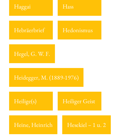
Haggai
Hass
Hebräerbrief
Hedonismus
Hegel, G. W. F.
Heidegger, M. (1889-1976)
Heilige(s)
Heiliger Geist
Heine, Heinrich
Hesekiel – 1 u. 2