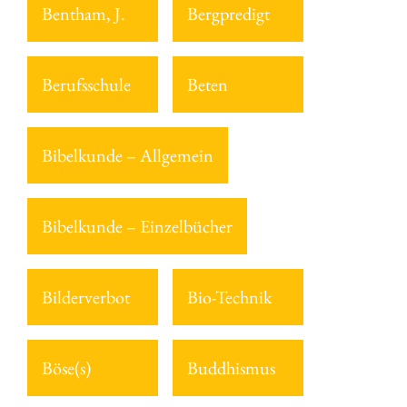
Bentham, J.
Bergpredigt
Berufsschule
Beten
Bibelkunde – Allgemein
Bibelkunde – Einzelbücher
Bilderverbot
Bio-Technik
Böse(s)
Buddhismus