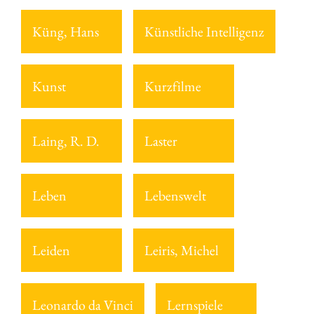
Küng, Hans
Künstliche Intelligenz
Kunst
Kurzfilme
Laing, R. D.
Laster
Leben
Lebenswelt
Leiden
Leiris, Michel
Leonardo da Vinci
Lernspiele