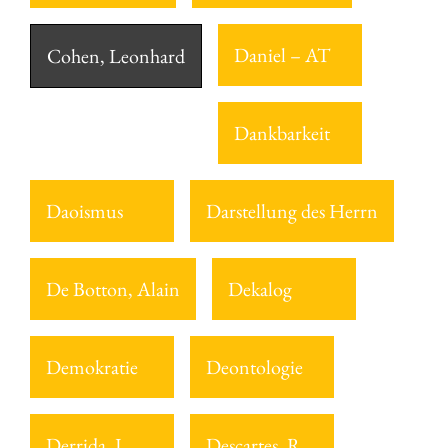
Daniel – AT
Cohen, Leonhard
Dankbarkeit
Daoismus
Darstellung des Herrn
De Botton, Alain
Dekalog
Demokratie
Deontologie
Derrida, J.
Descartes, R.