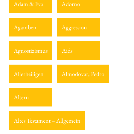
Adam & Eva
Adorno
Agamben
Aggression
Agnostizismus
Aids
Allerheiligen
Almodovar, Pedro
Altern
Altes Testament – Allgemein