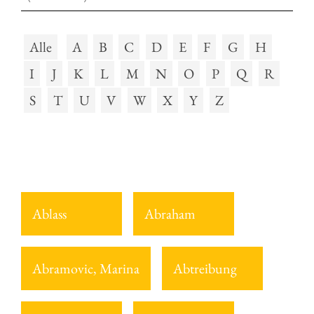
Alle
A
B
C
D
E
F
G
H
I
J
K
L
M
N
O
P
Q
R
S
T
U
V
W
X
Y
Z
Ablass
Abraham
Abramovic, Marina
Abtreibung