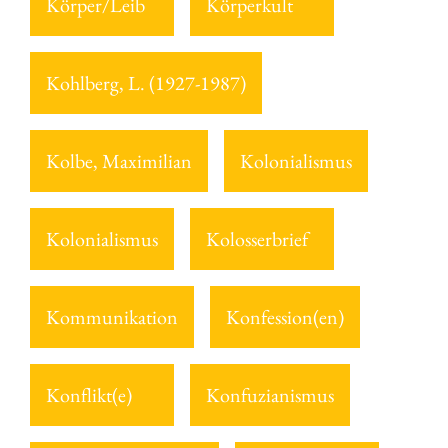
Körper/Leib
Körperkult
Kohlberg, L. (1927-1987)
Kolbe, Maximilian
Kolonialismus
Kolonialismus
Kolosserbrief
Kommunikation
Konfession(en)
Konflikt(e)
Konfuzianismus