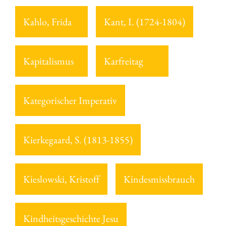
Kahlo, Frida
Kant, I. (1724-1804)
Kapitalismus
Karfreitag
Kategorischer Imperativ
Kierkegaard, S. (1813-1855)
Kieslowski, Kristoff
Kindesmissbrauch
Kindheitsgeschichte Jesu