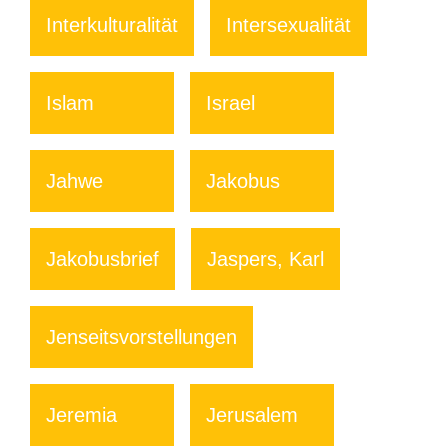
Interkulturalität
Intersexualität
Islam
Israel
Jahwe
Jakobus
Jakobusbrief
Jaspers, Karl
Jenseitsvorstellungen
Jeremia
Jerusalem