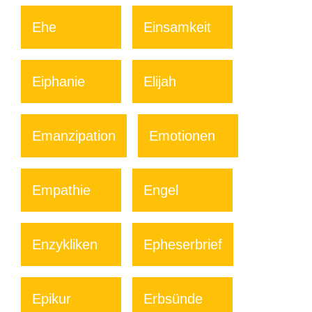
Ehe
Einsamkeit
Eiphanie
Elijah
Emanzipation
Emotionen
Empathie
Engel
Enzykliken
Epheserbrief
Epikur
Erbsünde