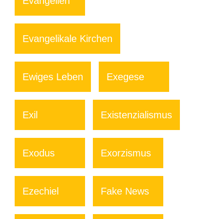
Evangelien
Evangelikale Kirchen
Ewiges Leben
Exegese
Exil
Existenzialismus
Exodus
Exorzismus
Ezechiel
Fake News