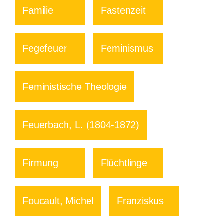
Familie
Fastenzeit
Fegefeuer
Feminismus
Feministische Theologie
Feuerbach, L. (1804-1872)
Firmung
Flüchtlinge
Foucault, Michel
Franziskus