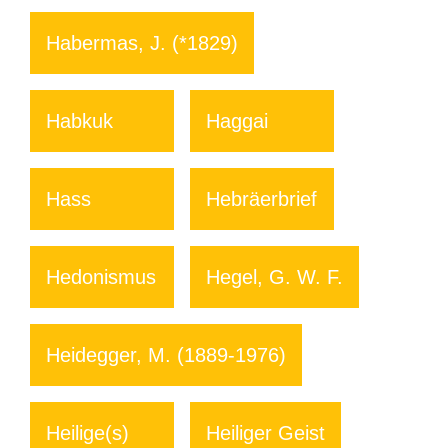
Habermas, J. (*1829)
Habkuk
Haggai
Hass
Hebräerbrief
Hedonismus
Hegel, G. W. F.
Heidegger, M. (1889-1976)
Heilige(s)
Heiliger Geist