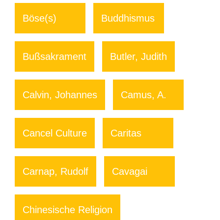
Böse(s)
Buddhismus
Bußsakrament
Butler, Judith
Calvin, Johannes
Camus, A.
Cancel Culture
Caritas
Carnap, Rudolf
Cavagai
Chinesische Religion