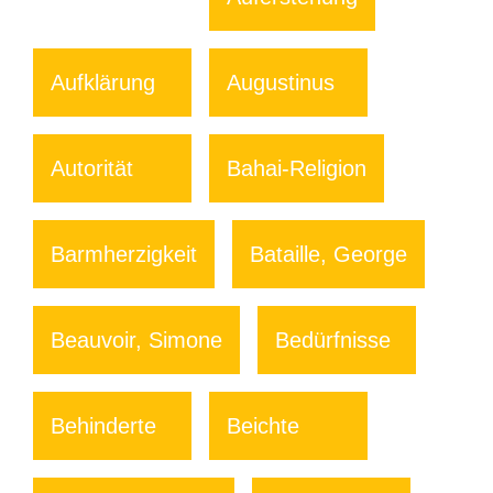
Aufklärung
Augustinus
Autorität
Bahai-Religion
Barmherzigkeit
Bataille, George
Beauvoir, Simone
Bedürfnisse
Behinderte
Beichte