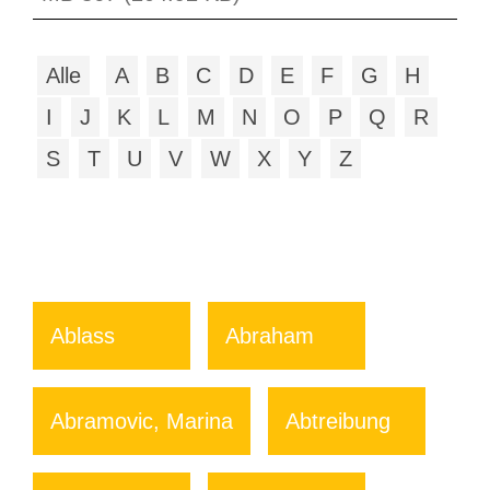
Alle
A
B
C
D
E
F
G
H
I
J
K
L
M
N
O
P
Q
R
S
T
U
V
W
X
Y
Z
Ablass
Abraham
Abramovic, Marina
Abtreibung