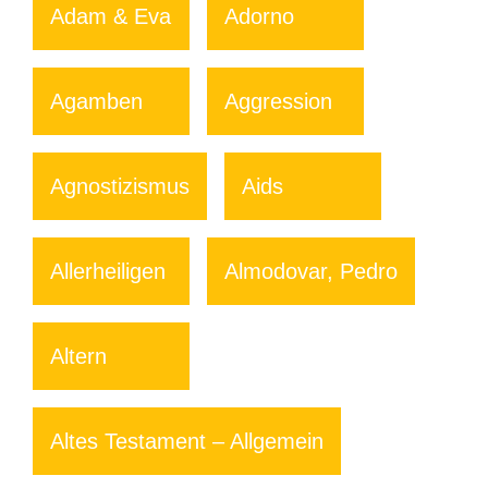
Adam & Eva
Adorno
Agamben
Aggression
Agnostizismus
Aids
Allerheiligen
Almodovar, Pedro
Altern
Altes Testament – Allgemein