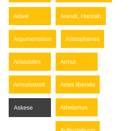
Arbeit
Arendt, Hannah
Argumentation
Aristophanes
Aristoteles
Armut
Armutsstreit
Artes liberalis
Atheismus
Askese
Auferstehung