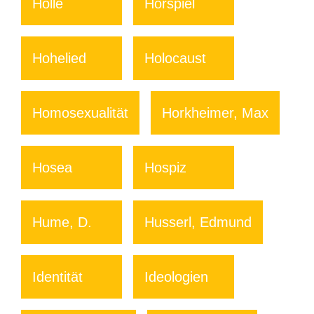
Hölle
Hörspiel
Hohelied
Holocaust
Homosexualität
Horkheimer, Max
Hosea
Hospiz
Hume, D.
Husserl, Edmund
Identität
Ideologien