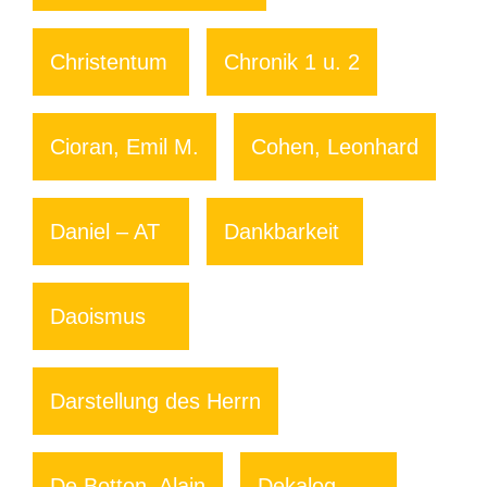
Christentum
Chronik 1 u. 2
Cioran, Emil M.
Cohen, Leonhard
Daniel – AT
Dankbarkeit
Daoismus
Darstellung des Herrn
De Botton, Alain
Dekalog