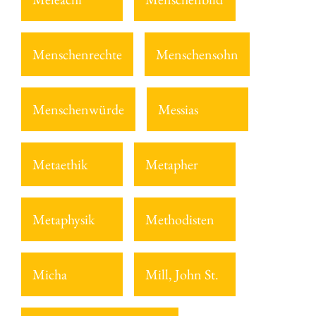
Menschenrechte
Menschensohn
Menschenwürde
Messias
Metaethik
Metapher
Metaphysik
Methodisten
Micha
Mill, John St.