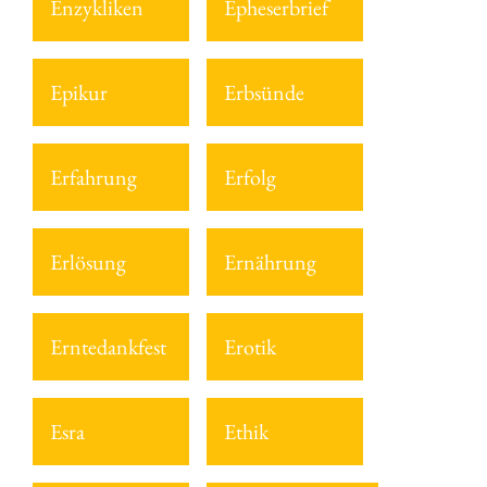
Enzykliken
Epheserbrief
Epikur
Erbsünde
Erfahrung
Erfolg
Erlösung
Ernährung
Erntedankfest
Erotik
Esra
Ethik