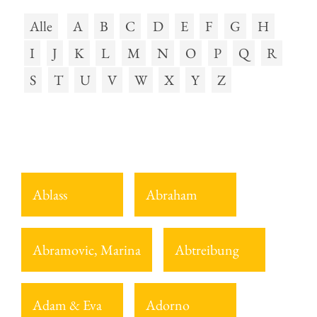
Alle
A
B
C
D
E
F
G
H
I
J
K
L
M
N
O
P
Q
R
S
T
U
V
W
X
Y
Z
Ablass
Abraham
Abramovic, Marina
Abtreibung
Adam & Eva
Adorno