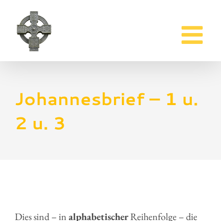
Zum
Inhalt
springen
Johannesbrief – 1 u.
2 u. 3
Dies sind – in
alphabetischer
Reihenfolge – die