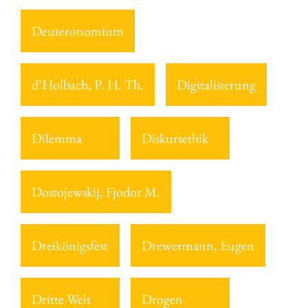
Deuteronomium
d’Holbach, P. H. Th.
Digitalisierung
Dilemma
Diskursethik
Dostojewskij, Fjodor M.
Dreikönigsfest
Drewermann, Eugen
Dritte Welt
Drogen