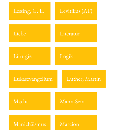
Lessing, G. E.
Levitikus (AT)
Liebe
Literatur
Liturgie
Logik
Lukasevangelium
Luther, Martin
Macht
Mann-Sein
Manichäismus
Marcion