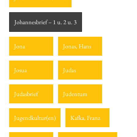
Johannesbrief – 1 u. 2 u. 3
Jona
Jonas, Hans
Josua
Judas
Judasbrief
Judentum
Jugendkultur(en)
Kafka, Franz