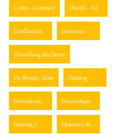
Cohen, Leonhard
Daniel – AT
Dankbarkeit
Daoismus
Darstellung des Herrn
De Botton, Alain
Dekalog
Demokratie
Deontologie
Derrida, J.
Descartes, R.