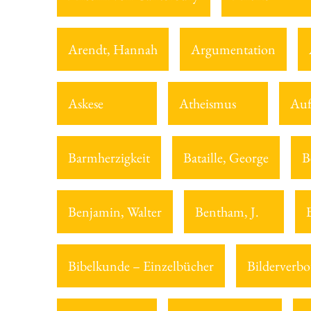
Arendt, Hannah
Argumentation
Askese
Atheismus
Auf
Barmherzigkeit
Bataille, George
B
Benjamin, Walter
Bentham, J.
Bibelkunde – Einzelbücher
Bilderverbo