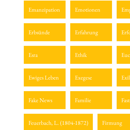
Emanzipation
Emotionen
Emp
Erbsünde
Erfahrung
Erf
Esra
Ethik
Euc
Ewiges Leben
Exegese
Exil
Fake News
Familie
Fast
Feuerbach, L. (1804-1872)
Firmung