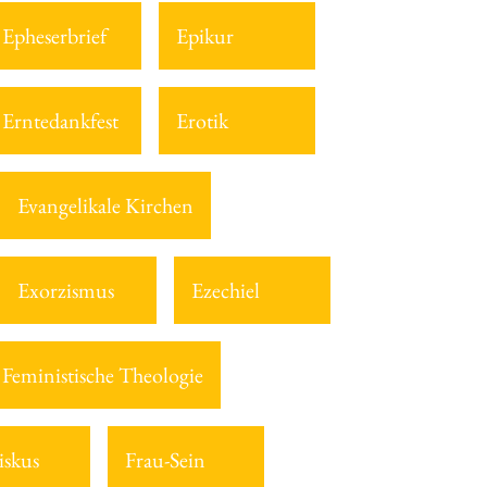
Epheserbrief
Epikur
Erntedankfest
Erotik
Evangelikale Kirchen
Exorzismus
Ezechiel
Feministische Theologie
iskus
Frau-Sein