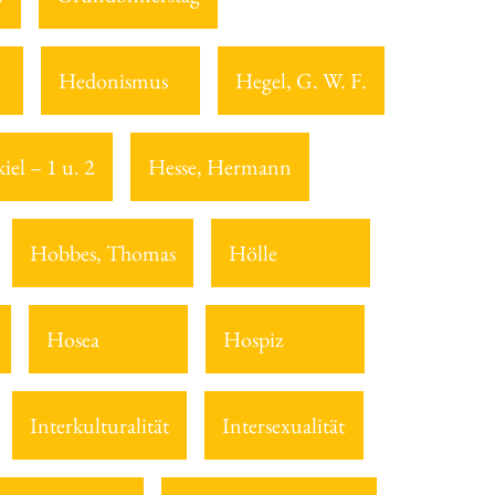
Hedonismus
Hegel, G. W. F.
iel – 1 u. 2
Hesse, Hermann
Hobbes, Thomas
Hölle
Hosea
Hospiz
Interkulturalität
Intersexualität