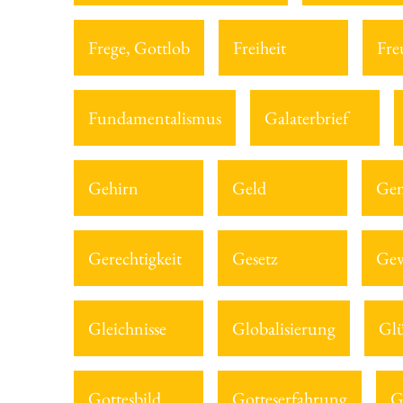
Frege, Gottlob
Freiheit
Fre
Fundamentalismus
Galaterbrief
Gehirn
Geld
Gem
Gerechtigkeit
Gesetz
Gew
Gleichnisse
Globalisierung
Gl
Gottesbild
Gotteserfahrung
G