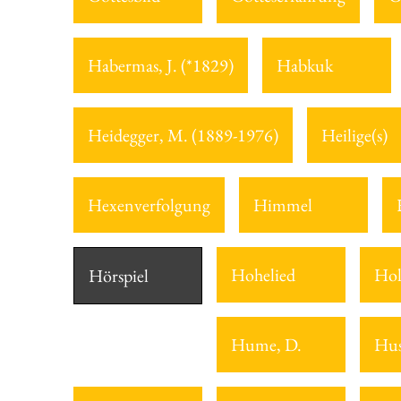
Habermas, J. (*1829)
Habkuk
Heidegger, M. (1889-1976)
Heilige(s)
Hexenverfolgung
Himmel
Hohelied
Hol
Hörspiel
Hume, D.
Hus