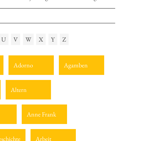
U
V
W
X
Y
Z
Adorno
Agamben
Altern
Anne Frank
eschichte
Arbeit