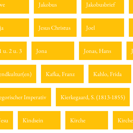
we
Jakobus
Jakobusbrief
ja
Jesus Christus
Joel
 u. 2 u. 3
Jona
Jonas, Hans
endkultur(en)
Kafka, Franz
Kahlo, Frida
egorischer Imperativ
Kierkegaard, S. (1813-1855)
Jesu
Kindsein
Kirche
Kirche