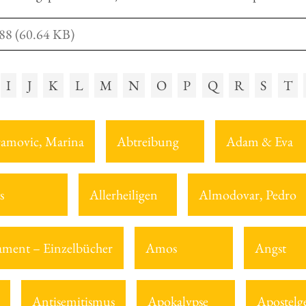
88 (60.64 KB)
I
J
K
L
M
N
O
P
Q
R
S
T
amovic, Marina
Abtreibung
Adam & Eva
s
Allerheiligen
Almodovar, Pedro
tament – Einzelbücher
Amos
Angst
Antisemitismus
Apokalypse
Apostelg