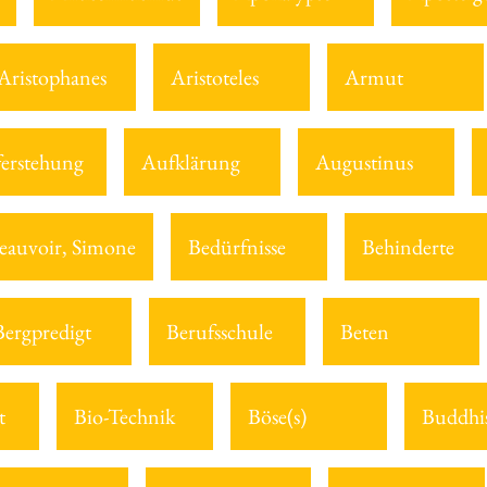
Aristophanes
Aristoteles
Armut
erstehung
Aufklärung
Augustinus
eauvoir, Simone
Bedürfnisse
Behinderte
Bergpredigt
Berufsschule
Beten
t
Bio-Technik
Böse(s)
Buddhi