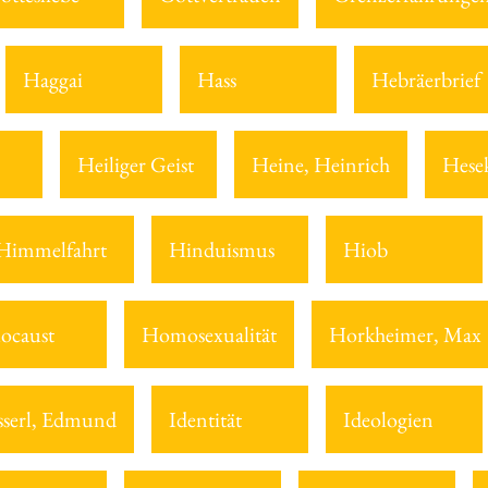
Haggai
Hass
Hebräerbrief
Heiliger Geist
Heine, Heinrich
Hesek
Himmelfahrt
Hinduismus
Hiob
ocaust
Homosexualität
Horkheimer, Max
serl, Edmund
Identität
Ideologien