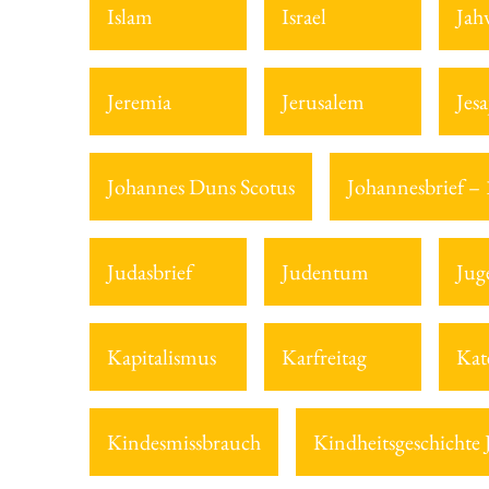
Islam
Israel
Jah
Jeremia
Jerusalem
Jesa
Johannes Duns Scotus
Johannesbrief – 1
Judasbrief
Judentum
Jug
Kapitalismus
Karfreitag
Kat
Kindesmissbrauch
Kindheitsgeschichte 