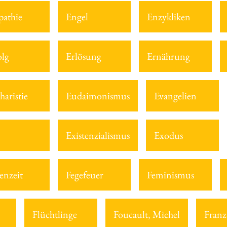
athie
Engel
Enzykliken
olg
Erlösung
Ernährung
haristie
Eudaimonismus
Evangelien
Existenzialismus
Exodus
enzeit
Fegefeuer
Feminismus
Flüchtlinge
Foucault, Michel
Franz