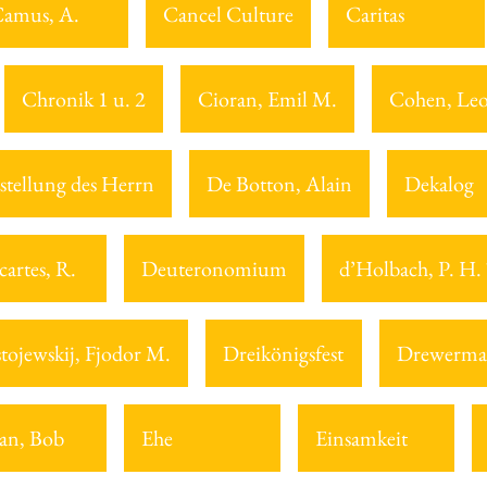
amus, A.
Cancel Culture
Caritas
Chronik 1 u. 2
Cioran, Emil M.
Cohen, Le
stellung des Herrn
De Botton, Alain
Dekalog
cartes, R.
Deuteronomium
d’Holbach, P. H.
tojewskij, Fjodor M.
Dreikönigsfest
Drewerma
an, Bob
Ehe
Einsamkeit