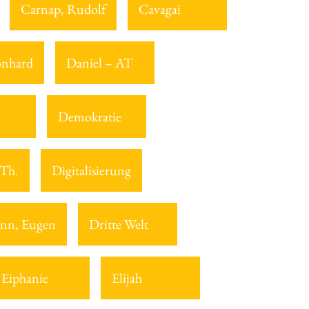
Carnap, Rudolf
Cavagai
onhard
Daniel – AT
Demokratie
 Th.
Digitalisierung
nn, Eugen
Dritte Welt
Eiphanie
Elijah