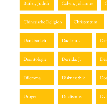
Butler, Judith
Calvin, Johannes
C
Chinesische Religion
Christentum
Dankbarkeit
Daoismus
Dar
Deontologie
Derrida, J.
Des
Dilemma
Diskursethik
Dos
Drogen
Dualismus
Dyl