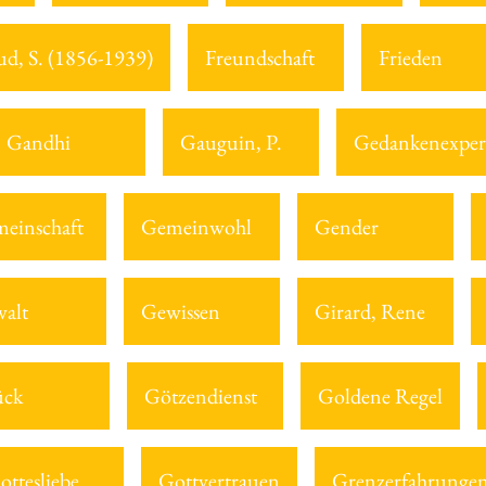
ud, S. (1856-1939)
Freundschaft
Frieden
Gandhi
Gauguin, P.
Gedankenexper
einschaft
Gemeinwohl
Gender
alt
Gewissen
Girard, Rene
ück
Götzendienst
Goldene Regel
ottesliebe
Gottvertrauen
Grenzerfahrunge