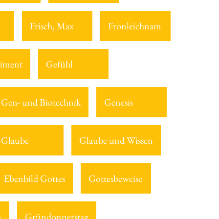
Frisch, Max
Fronleichnam
iment
Gefühl
Gen- und Biotechnik
Genesis
Glaube
Glaube und Wissen
Ebenbild Gottes
Gottesbeweise
n
Gründonnerstag