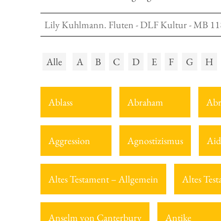
Lily Kuhlmann. Fluten - DLF Kultur - MB 11
Alle
A
B
C
D
E
F
G
H
Ablass
Abraham
Abr
Aggression
Agnostizismus
Aid
Altes Testament – Allgemein
Altes Tes
Anselm von Canterbury
Antike