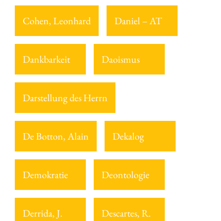
Cohen, Leonhard
Daniel – AT
Dankbarkeit
Daoismus
Darstellung des Herrn
De Botton, Alain
Dekalog
Demokratie
Deontologie
Derrida, J.
Descartes, R.