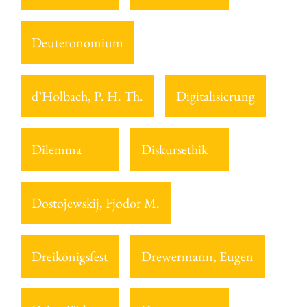
Deuteronomium
d’Holbach, P. H. Th.
Digitalisierung
Dilemma
Diskursethik
Dostojewskij, Fjodor M.
Dreikönigsfest
Drewermann, Eugen