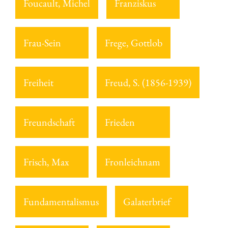
Foucault, Michel
Franziskus
Frau-Sein
Frege, Gottlob
Freiheit
Freud, S. (1856-1939)
Freundschaft
Frieden
Frisch, Max
Fronleichnam
Fundamentalismus
Galaterbrief