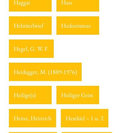
Haggai
Hass
Hebräerbrief
Hedonismus
Hegel, G. W. F.
Heidegger, M. (1889-1976)
Heilige(s)
Heiliger Geist
Heine, Heinrich
Hesekiel – 1 u. 2