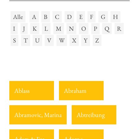
Alle
A
B
C
D
E
F
G
H
I
J
K
L
M
N
O
P
Q
R
S
T
U
V
W
X
Y
Z
Ablass
Abraham
Abramovic, Marina
Abtreibung