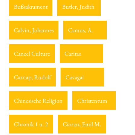
Bußsakrament
Butler, Judith
Calvin, Johannes
Camus, A.
Cancel Culture
Caritas
Carnap, Rudolf
Cavagai
Chinesische Religion
Christentum
Chronik 1 u. 2
Cioran, Emil M.