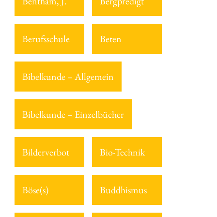
Bentham, J.
Bergpredigt
Berufsschule
Beten
Bibelkunde – Allgemein
Bibelkunde – Einzelbücher
Bilderverbot
Bio-Technik
Böse(s)
Buddhismus