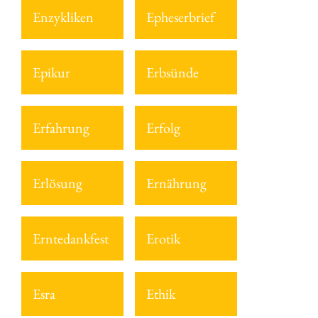
Enzykliken
Epheserbrief
Epikur
Erbsünde
Erfahrung
Erfolg
Erlösung
Ernährung
Erntedankfest
Erotik
Esra
Ethik