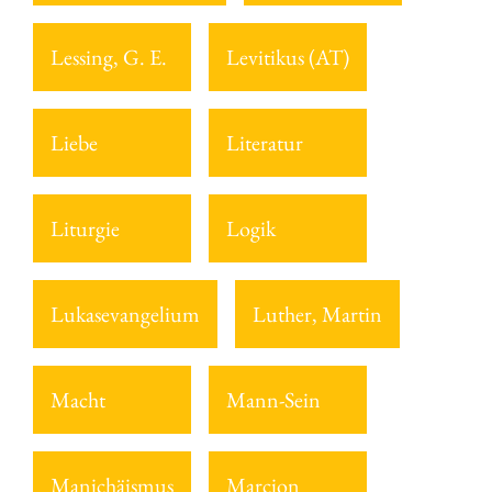
Lessing, G. E.
Levitikus (AT)
Liebe
Literatur
Liturgie
Logik
Lukasevangelium
Luther, Martin
Macht
Mann-Sein
Manichäismus
Marcion