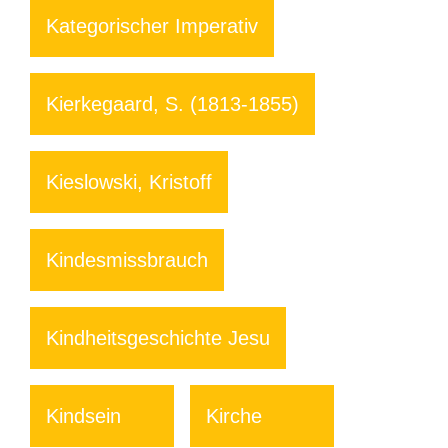
Kategorischer Imperativ
Kierkegaard, S. (1813-1855)
Kieslowski, Kristoff
Kindesmissbrauch
Kindheitsgeschichte Jesu
Kindsein
Kirche