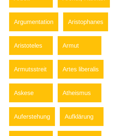
Argumentation
Aristophanes
Aristoteles
Armut
Armutsstreit
Artes liberalis
Askese
Atheismus
Auferstehung
Aufklärung