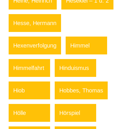
Heine, Heinrich
Hesekiel – 1 u. 2
Hesse, Hermann
Hexenverfolgung
Himmel
Himmelfahrt
Hinduismus
Hiob
Hobbes, Thomas
Hölle
Hörspiel