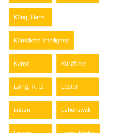
Küng, Hans
Künstliche Intelligenz
Kunst
Kurzfilme
Laing, R. D.
Laster
Leben
Lebenswelt