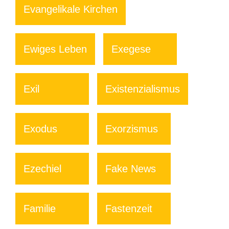
Evangelikale Kirchen
Ewiges Leben
Exegese
Exil
Existenzialismus
Exodus
Exorzismus
Ezechiel
Fake News
Familie
Fastenzeit