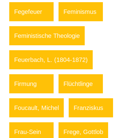
Fegefeuer
Feminismus
Feministische Theologie
Feuerbach, L. (1804-1872)
Firmung
Flüchtlinge
Foucault, Michel
Franziskus
Frau-Sein
Frege, Gottlob