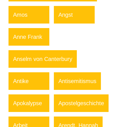
Amos
Angst
Anne Frank
Anselm von Canterbury
Antike
Antisemitismus
Apokalypse
Apostelgeschichte
Arbeit
Arendt, Hannah