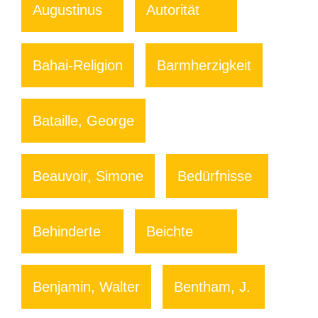
Augustinus
Autorität
Bahai-Religion
Barmherzigkeit
Bataille, George
Beauvoir, Simone
Bedürfnisse
Behinderte
Beichte
Benjamin, Walter
Bentham, J.