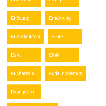
Erlösung
Ernährung
Erntedankfest
Erotik
Esra
Ethik
Eucharistie
Eudaimonismus
Evangelien