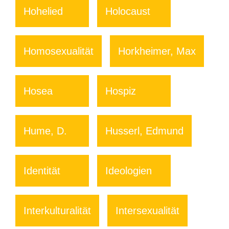
Hohelied
Holocaust
Homosexualität
Horkheimer, Max
Hosea
Hospiz
Hume, D.
Husserl, Edmund
Identität
Ideologien
Interkulturalität
Intersexualität