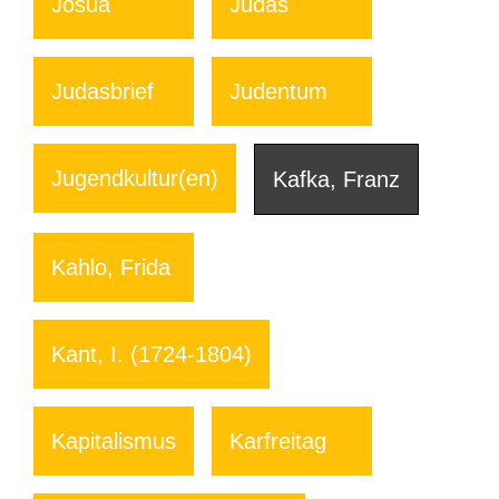
Josua
Judas
Judasbrief
Judentum
Jugendkultur(en)
Kafka, Franz
Kahlo, Frida
Kant, I. (1724-1804)
Kapitalismus
Karfreitag