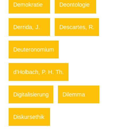
Demokratie
Deontologie
Derrida, J.
Descartes, R.
Deuteronomium
d’Holbach, P. H. Th.
Digitalisierung
Dilemma
Diskursethik