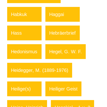
Habkuk
Haggai
Hass
Hebräerbrief
Hedonismus
Hegel, G. W. F.
Heidegger, M. (1889-1976)
Heilige(s)
Heiliger Geist