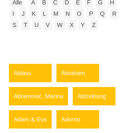
Alle
A
B
C
D
E
F
G
H
I
J
K
L
M
N
O
P
Q
R
S
T
U
V
W
X
Y
Z
Ablass
Abraham
Abramovic, Marina
Abtreibung
Adam & Eva
Adorno