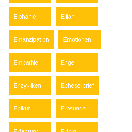
Eiphanie
Elijah
Emanzipation
Emotionen
Empathie
Engel
Enzykliken
Epheserbrief
Epikur
Erbsünde
Erfahrung
Erfolg