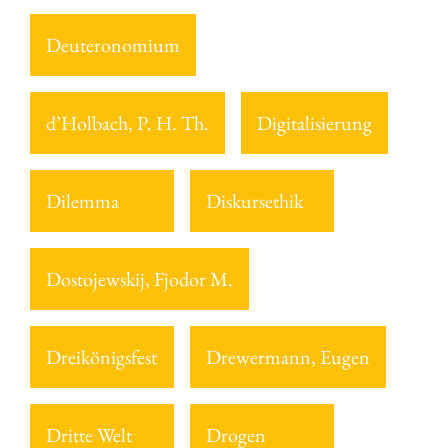
Deuteronomium
d’Holbach, P. H. Th.
Digitalisierung
Dilemma
Diskursethik
Dostojewskij, Fjodor M.
Dreikönigsfest
Drewermann, Eugen
Dritte Welt
Drogen