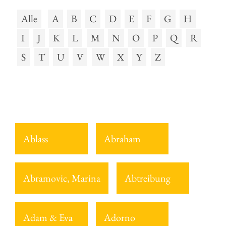
Alle
A
B
C
D
E
F
G
H
I
J
K
L
M
N
O
P
Q
R
S
T
U
V
W
X
Y
Z
Ablass
Abraham
Abramovic, Marina
Abtreibung
Adam & Eva
Adorno