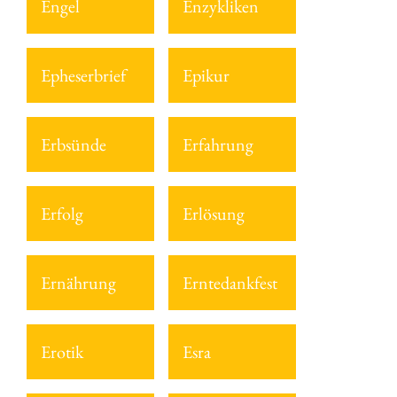
Engel
Enzykliken
Epheserbrief
Epikur
Erbsünde
Erfahrung
Erfolg
Erlösung
Ernährung
Erntedankfest
Erotik
Esra