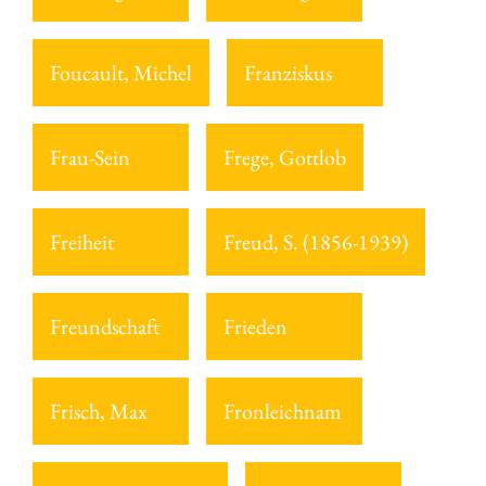
Foucault, Michel
Franziskus
Frau-Sein
Frege, Gottlob
Freiheit
Freud, S. (1856-1939)
Freundschaft
Frieden
Frisch, Max
Fronleichnam