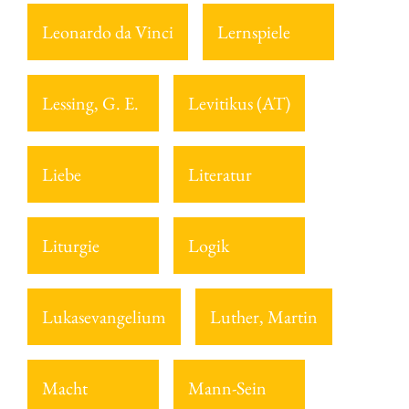
Leonardo da Vinci
Lernspiele
Lessing, G. E.
Levitikus (AT)
Liebe
Literatur
Liturgie
Logik
Lukasevangelium
Luther, Martin
Macht
Mann-Sein