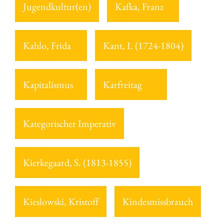
Jugendkultur(en)
Kafka, Franz
Kahlo, Frida
Kant, I. (1724-1804)
Kapitalismus
Karfreitag
Kategorischer Imperativ
Kierkegaard, S. (1813-1855)
Kieslowski, Kristoff
Kindesmissbrauch