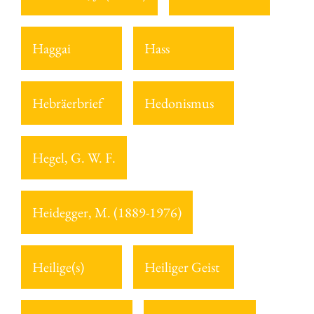
Haggai
Hass
Hebräerbrief
Hedonismus
Hegel, G. W. F.
Heidegger, M. (1889-1976)
Heilige(s)
Heiliger Geist