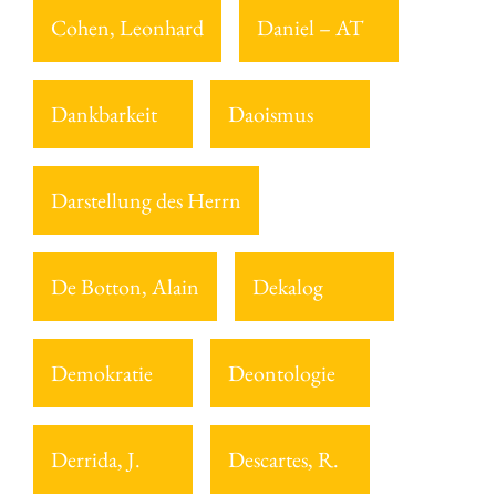
Cohen, Leonhard
Daniel – AT
Dankbarkeit
Daoismus
Darstellung des Herrn
De Botton, Alain
Dekalog
Demokratie
Deontologie
Derrida, J.
Descartes, R.