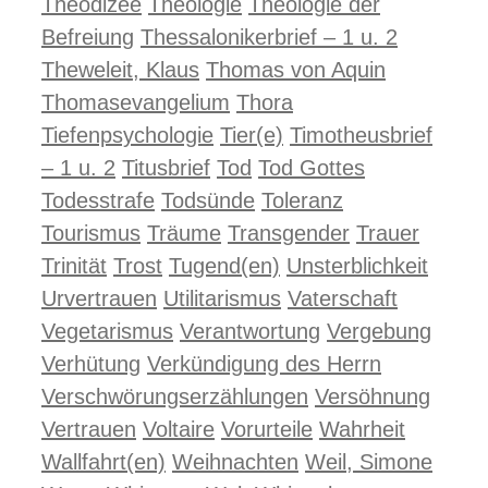
Theodizee
Theologie
Theologie der
Befreiung
Thessalonikerbrief – 1 u. 2
Theweleit, Klaus
Thomas von Aquin
Thomasevangelium
Thora
Tiefenpsychologie
Tier(e)
Timotheusbrief
– 1 u. 2
Titusbrief
Tod
Tod Gottes
Todesstrafe
Todsünde
Toleranz
Tourismus
Träume
Transgender
Trauer
Trinität
Trost
Tugend(en)
Unsterblichkeit
Urvertrauen
Utilitarismus
Vaterschaft
Vegetarismus
Verantwortung
Vergebung
Verhütung
Verkündigung des Herrn
Verschwörungserzählungen
Versöhnung
Vertrauen
Voltaire
Vorurteile
Wahrheit
Wallfahrt(en)
Weihnachten
Weil, Simone