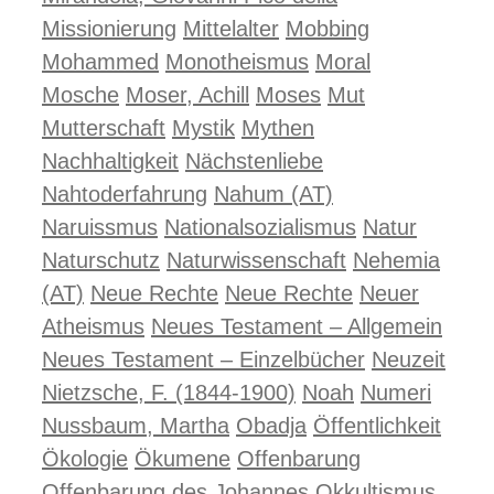
Missionierung
Mittelalter
Mobbing
Mohammed
Monotheismus
Moral
Mosche
Moser, Achill
Moses
Mut
Mutterschaft
Mystik
Mythen
Nachhaltigkeit
Nächstenliebe
Nahtoderfahrung
Nahum (AT)
Naruissmus
Nationalsozialismus
Natur
Naturschutz
Naturwissenschaft
Nehemia
(AT)
Neue Rechte
Neue Rechte
Neuer
Atheismus
Neues Testament – Allgemein
Neues Testament – Einzelbücher
Neuzeit
Nietzsche, F. (1844-1900)
Noah
Numeri
Nussbaum, Martha
Obadja
Öffentlichkeit
Ökologie
Ökumene
Offenbarung
Offenbarung des Johannes
Okkultismus