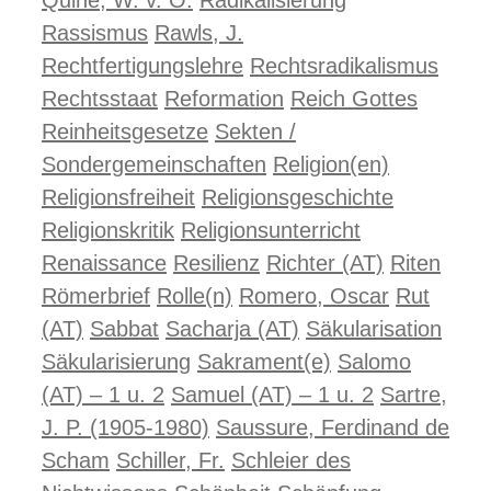
Quine, W. v. O.
Radikalisierung
Rassismus
Rawls, J.
Rechtfertigungslehre
Rechtsradikalismus
Rechtsstaat
Reformation
Reich Gottes
Reinheitsgesetze
Sekten /
Sondergemeinschaften
Religion(en)
Religionsfreiheit
Religionsgeschichte
Religionskritik
Religionsunterricht
Renaissance
Resilienz
Richter (AT)
Riten
Römerbrief
Rolle(n)
Romero, Oscar
Rut
(AT)
Sabbat
Sacharja (AT)
Säkularisation
Säkularisierung
Sakrament(e)
Salomo
(AT) – 1 u. 2
Samuel (AT) – 1 u. 2
Sartre,
J. P. (1905-1980)
Saussure, Ferdinand de
Scham
Schiller, Fr.
Schleier des