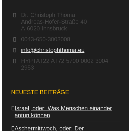
Dr. Christoph Thoma
Andreas-Hofer-Straße 40
A-6020 Innsbruck
0043-650-3003008
info@christophthoma.eu
HYPTAT22 AT72 5700 0002 3004
2953
NEUESTE BEITRÄGE
Israel, oder: Was Menschen einander
antun können
Aschermittwoch, oder: Der