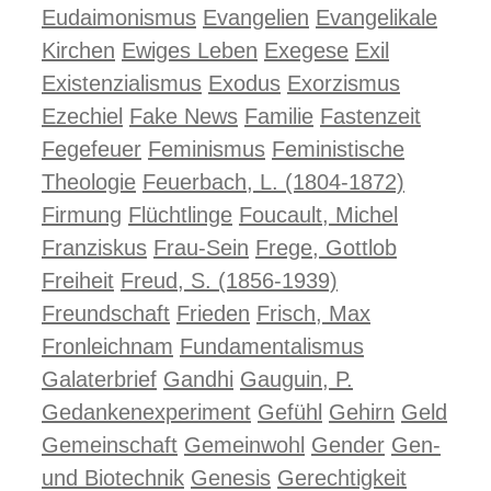
Eudaimonismus
Evangelien
Evangelikale
Kirchen
Ewiges Leben
Exegese
Exil
Existenzialismus
Exodus
Exorzismus
Ezechiel
Fake News
Familie
Fastenzeit
Fegefeuer
Feminismus
Feministische
Theologie
Feuerbach, L. (1804-1872)
Firmung
Flüchtlinge
Foucault, Michel
Franziskus
Frau-Sein
Frege, Gottlob
Freiheit
Freud, S. (1856-1939)
Freundschaft
Frieden
Frisch, Max
Fronleichnam
Fundamentalismus
Galaterbrief
Gandhi
Gauguin, P.
Gedankenexperiment
Gefühl
Gehirn
Geld
Gemeinschaft
Gemeinwohl
Gender
Gen-
und Biotechnik
Genesis
Gerechtigkeit