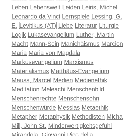
Leben
Lebenswelt
Leiden
Leiris, Michel
Leonardo da Vinci
Lernspiele
Lessing, G.
E.
Levitikus (AT)
Liebe
Literatur
Liturgie
Logik
Lukasevangelium
Luther, Martin
Macht
Mann-Sein
Manichäismus
Marcion
Maria
Maria von Magdala
Markusevangelium
Marxismus
Materialismus
Matthäus-Evangelium
Mauss, Marcel
Medien
Medienethik
Meditation
Meleachi
Menschenbild
Menschenrechte
Menschensohn
Menschenwürde
Messias
Metaethik
Metapher
Metaphysik
Methodisten
Micha
Mill, John St.
Minderwertigkeitsgefühl
Mirandola, Giovanni Pico della