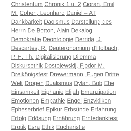
Christentum
Chronik 1 u. 2
Cioran, Emil
M.
Cohen, Leonhard
Daniel – AT
Dankbarkeit
Daoismus
Darstellung des
Herrn
De Botton, Alain
Dekalog
Demokratie
Deontologie
Derrida, J.
Descartes, R.
Deuteronomium
d’Holbach,
P. H. Th.
Digitalisierung
Dilemma
Diskursethik
Dostojewskij, Fjodor M.
Dreikönigsfest
Drewermann, Eugen
Dritte
Welt
Drogen
Dualismus
Dylan, Bob
Ehe
Einsamkeit
Eiphanie
Elijah
Emanzipation
Emotionen
Empathie
Engel
Enzykliken
Epheserbrief
Epikur
Erbsünde
Erfahrung
Erfolg
Erlösung
Ernährung
Erntedankfest
Erotik
Esra
Ethik
Eucharistie