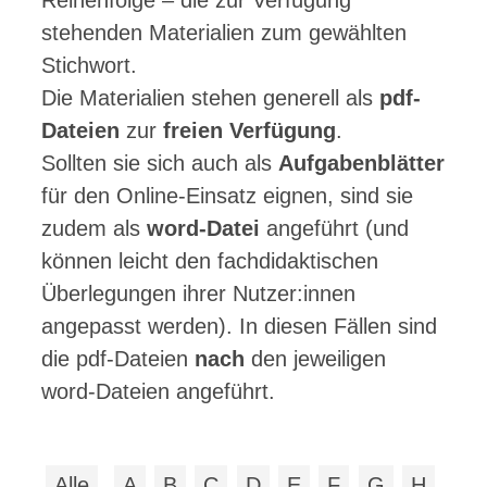
Reihenfolge – die zur Verfügung
stehenden Materialien zum gewählten
Stichwort.
Die Materialien stehen generell als
pdf-
Dateien
zur
freien Verfügung
.
Sollten sie sich auch als
Aufgabenblätter
für den Online-Einsatz eignen, sind sie
zudem als
word-Datei
angeführt (und
können leicht den fachdidaktischen
Überlegungen ihrer Nutzer:innen
angepasst werden). In diesen Fällen sind
die pdf-Dateien
nach
den jeweiligen
word-Dateien angeführt.
Alle
A
B
C
D
E
F
G
H