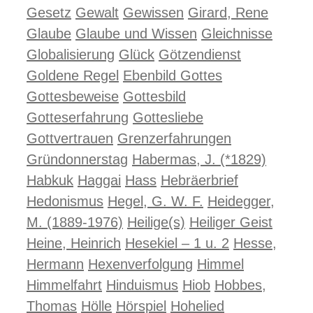
Gesetz
Gewalt
Gewissen
Girard, Rene
Glaube
Glaube und Wissen
Gleichnisse
Globalisierung
Glück
Götzendienst
Goldene Regel
Ebenbild Gottes
Gottesbeweise
Gottesbild
Gotteserfahrung
Gottesliebe
Gottvertrauen
Grenzerfahrungen
Gründonnerstag
Habermas, J. (*1829)
Habkuk
Haggai
Hass
Hebräerbrief
Hedonismus
Hegel, G. W. F.
Heidegger,
M. (1889-1976)
Heilige(s)
Heiliger Geist
Heine, Heinrich
Hesekiel – 1 u. 2
Hesse,
Hermann
Hexenverfolgung
Himmel
Himmelfahrt
Hinduismus
Hiob
Hobbes,
Thomas
Hölle
Hörspiel
Hohelied