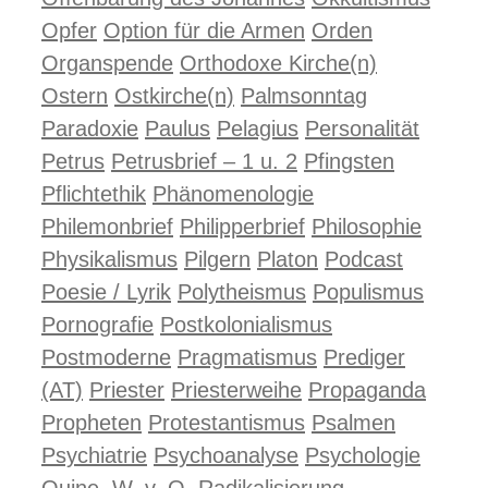
Opfer
Option für die Armen
Orden
Organspende
Orthodoxe Kirche(n)
Ostern
Ostkirche(n)
Palmsonntag
Paradoxie
Paulus
Pelagius
Personalität
Petrus
Petrusbrief – 1 u. 2
Pfingsten
Pflichtethik
Phänomenologie
Philemonbrief
Philipperbrief
Philosophie
Physikalismus
Pilgern
Platon
Podcast
Poesie / Lyrik
Polytheismus
Populismus
Pornografie
Postkolonialismus
Postmoderne
Pragmatismus
Prediger
(AT)
Priester
Priesterweihe
Propaganda
Propheten
Protestantismus
Psalmen
Psychiatrie
Psychoanalyse
Psychologie