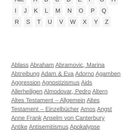
I
J
K
L
M
N
O
P
Q
R
S
T
U
V
W
X
Y
Z
Ablass
Abraham
Abramovic, Marina
Abtreibung
Adam & Eva
Adorno
Agamben
Aggression
Agnostizismus
Aids
Allerheiligen
Almodovar, Pedro
Altern
Altes Testament – Allgemein
Altes
Testament – Einzelbücher
Amos
Angst
Anne Frank
Anselm von Canterbury
Antike
Antisemitismus
Apokalypse