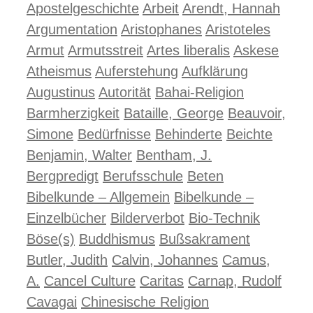
Apostelgeschichte
Arbeit
Arendt, Hannah
Argumentation
Aristophanes
Aristoteles
Armut
Armutsstreit
Artes liberalis
Askese
Atheismus
Auferstehung
Aufklärung
Augustinus
Autorität
Bahai-Religion
Barmherzigkeit
Bataille, George
Beauvoir,
Simone
Bedürfnisse
Behinderte
Beichte
Benjamin, Walter
Bentham, J.
Bergpredigt
Berufsschule
Beten
Bibelkunde – Allgemein
Bibelkunde –
Einzelbücher
Bilderverbot
Bio-Technik
Böse(s)
Buddhismus
Bußsakrament
Butler, Judith
Calvin, Johannes
Camus,
A.
Cancel Culture
Caritas
Carnap, Rudolf
Cavagai
Chinesische Religion