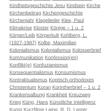
Kindheitsgeschichte Jesu
Kindsein
Kirche
Kirchenbeitrag
Kirchengeschichte
Kirchenjahr
Klagelieder
Klee, Paul
Klimakrise
Kloster
Könige – 1 u. 2
Körper/Leib
Körperkult
Kohlberg, L.
(1927-1987)
Kolbe, Maximilian
Kolonialismus
Kolonialismus
Kolosserbrief
Kommunikation
Konfession(en)
Konflikt(e)
Konfuzianismus
Konsequentialismus
Konsumismus
Kontraktualismus
Koptisch-orthodoxes
Christentum
Koran
Korintherbrief – 1 u. 2
Krankensalbung
Krankheit
Kreuzweg
Krieg
Küng, Hans
Künstliche Intelligenz
Kunst
Kurzfilme
Laing, R. D.
Laster