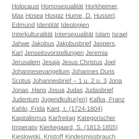
Holocaust
Homosexualität
Horkheimer,
Max
Hosea
Hospiz
Hume, D.
Husserl,
Edmund
Identität
Ideologien
Interkulturalität
Intersexualität
Islam
Israel
Jahwe
Jakobus
Jakobusbrief
Jaspers,
Karl
Jenseitsvorstellungen
Jeremia
Jerusalem
Jesaja
Jesus Christus
Joel
Johannesevangelium
Johannes Duns
Scotus
Johannesbrief – 1 u. 2 u. 3
Jona
Jonas, Hans
Josua
Judas
Judasbrief
Judentum
Jugendkultur(en)
Kafka, Franz
Kahlo, Frida
Kant, I. (1724-1804)
Kapitalismus
Karfreitag
Kategorischer
Imperativ
Kierkegaard, S. (1813-1855)
Kieslowski, Kristoff
Kindesmissbrauch