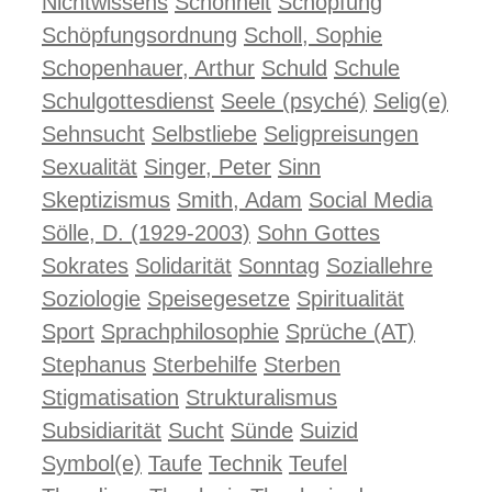
Nichtwissens
Schönheit
Schöpfung
Schöpfungsordnung
Scholl, Sophie
Schopenhauer, Arthur
Schuld
Schule
Schulgottesdienst
Seele (psyché)
Selig(e)
Sehnsucht
Selbstliebe
Seligpreisungen
Sexualität
Singer, Peter
Sinn
Skeptizismus
Smith, Adam
Social Media
Sölle, D. (1929-2003)
Sohn Gottes
Sokrates
Solidarität
Sonntag
Soziallehre
Soziologie
Speisegesetze
Spiritualität
Sport
Sprachphilosophie
Sprüche (AT)
Stephanus
Sterbehilfe
Sterben
Stigmatisation
Strukturalismus
Subsidiarität
Sucht
Sünde
Suizid
Symbol(e)
Taufe
Technik
Teufel