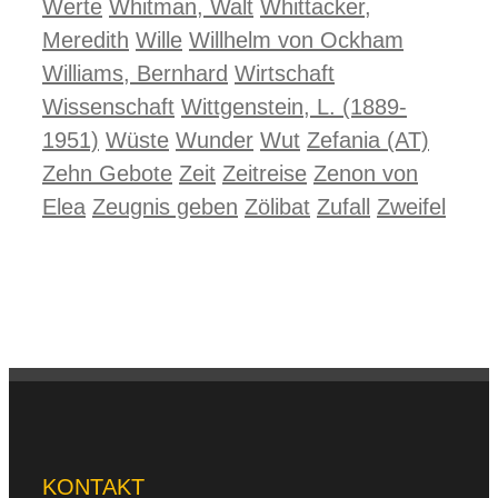
Werte
Whitman, Walt
Whittacker,
Meredith
Wille
Willhelm von Ockham
Williams, Bernhard
Wirtschaft
Wissenschaft
Wittgenstein, L. (1889-
1951)
Wüste
Wunder
Wut
Zefania (AT)
Zehn Gebote
Zeit
Zeitreise
Zenon von
Elea
Zeugnis geben
Zölibat
Zufall
Zweifel
KONTAKT