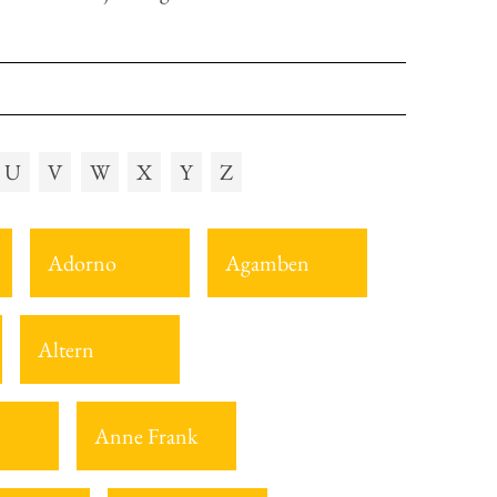
U
V
W
X
Y
Z
Adorno
Agamben
Altern
Anne Frank