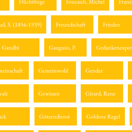
Flüchtlinge
Foucault, Michel
Franz
ud, S. (1856-1939)
Freundschaft
Frieden
Gandhi
Gauguin, P.
Gedankenexper
einschaft
Gemeinwohl
Gender
alt
Gewissen
Girard, Rene
ück
Götzendienst
Goldene Regel