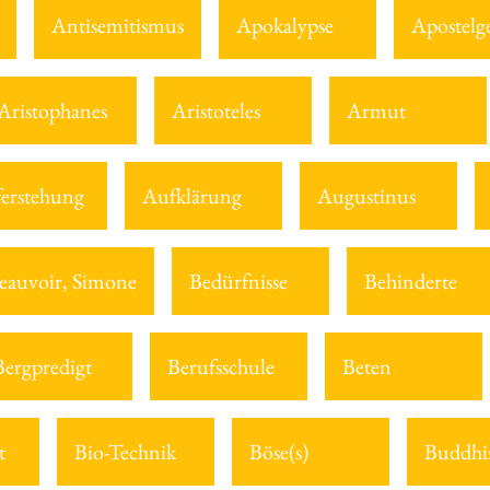
Antisemitismus
Apokalypse
Apostelg
Aristophanes
Aristoteles
Armut
erstehung
Aufklärung
Augustinus
eauvoir, Simone
Bedürfnisse
Behinderte
Bergpredigt
Berufsschule
Beten
t
Bio-Technik
Böse(s)
Buddhi