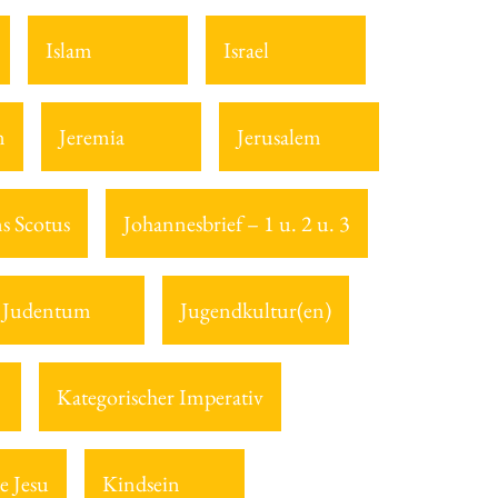
Islam
Israel
n
Jeremia
Jerusalem
s Scotus
Johannesbrief – 1 u. 2 u. 3
Judentum
Jugendkultur(en)
Kategorischer Imperativ
e Jesu
Kindsein