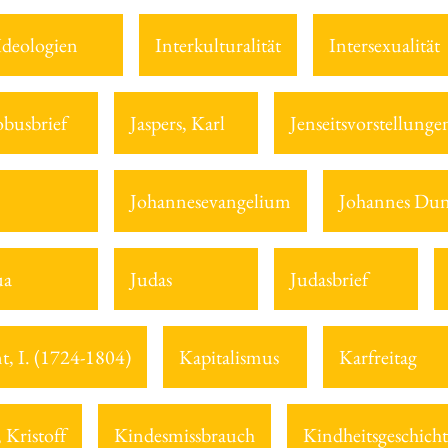
Ideologien
Interkulturalität
Intersexualität
obusbrief
Jaspers, Karl
Jenseitsvorstellunge
Johannesevangelium
Johannes Dun
ua
Judas
Judasbrief
t, I. (1724-1804)
Kapitalismus
Karfreitag
 Kristoff
Kindesmissbrauch
Kindheitsgeschicht