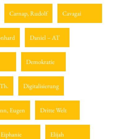
Carnap, Rudolf
Cavagai
onhard
Daniel – AT
Demokratie
 Th.
Digitalisierung
nn, Eugen
Dritte Welt
Eiphanie
Elijah