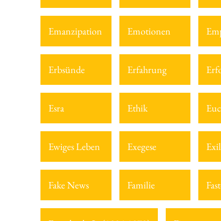
Emanzipation
Emotionen
Emp
Erbsünde
Erfahrung
Erf
Esra
Ethik
Euc
Ewiges Leben
Exegese
Exil
Fake News
Familie
Fast