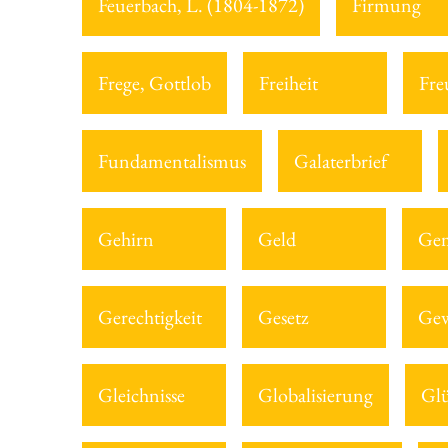
Feuerbach, L. (1804-1872)
Firmung
Frege, Gottlob
Freiheit
Fre
Fundamentalismus
Galaterbrief
Gehirn
Geld
Gem
Gerechtigkeit
Gesetz
Gew
Gleichnisse
Globalisierung
Gl