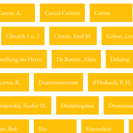
amus, A.
Cancel Culture
Caritas
Chronik 1 u. 2
Cioran, Emil M.
Cohen, Le
stellung des Herrn
De Botton, Alain
Dekalog
cartes, R.
Deuteronomium
d’Holbach, P. H.
tojewskij, Fjodor M.
Dreikönigsfest
Drewerma
an, Bob
Ehe
Einsamkeit