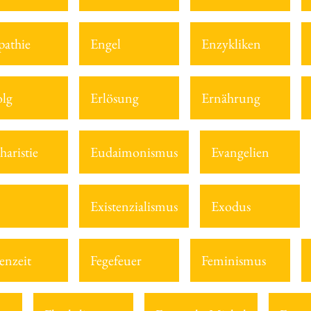
athie
Engel
Enzykliken
olg
Erlösung
Ernährung
haristie
Eudaimonismus
Evangelien
Existenzialismus
Exodus
enzeit
Fegefeuer
Feminismus