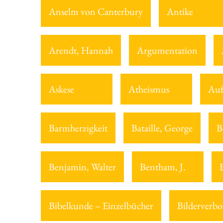
Anselm von Canterbury
Antike
Arendt, Hannah
Argumentation
Askese
Atheismus
Auf
Barmherzigkeit
Bataille, George
B
Benjamin, Walter
Bentham, J.
Bibelkunde – Einzelbücher
Bilderverbo