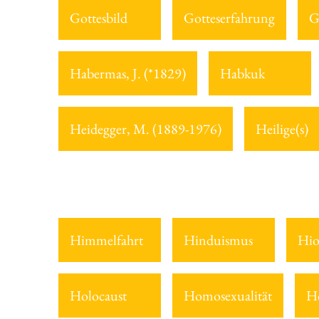
Gottesbild
Gotteserfahrung
G
Habermas, J. (*1829)
Habkuk
Heidegger, M. (1889-1976)
Heilige(s)
Himmelfahrt
Hinduismus
Hi
Holocaust
Homosexualität
H