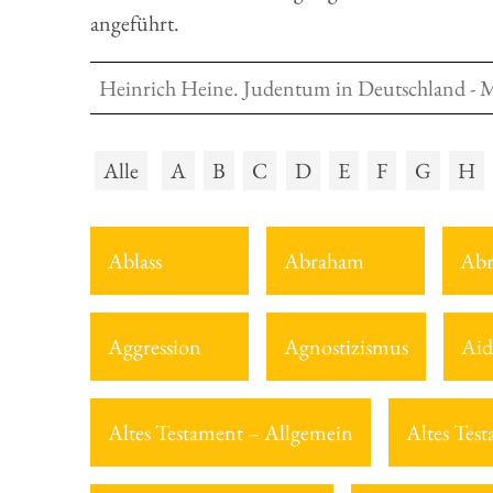
angeführt.
Heinrich Heine. Judentum in Deutschland - 
Alle
A
B
C
D
E
F
G
H
Ablass
Abraham
Abr
Aggression
Agnostizismus
Aid
Altes Testament – Allgemein
Altes Tes