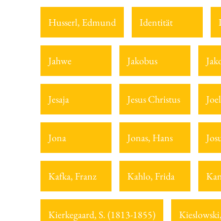
Husserl, Edmund
Identität
Jahwe
Jakobus
Jak
Jesaja
Jesus Christus
Joel
Jona
Jonas, Hans
Jos
Kafka, Franz
Kahlo, Frida
Kan
Kierkegaard, S. (1813-1855)
Kieslowski,