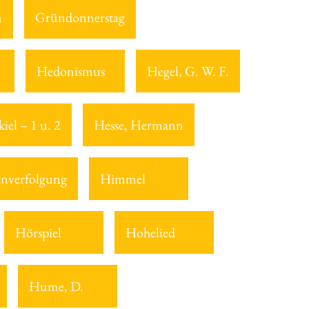
n
Gründonnerstag
Hedonismus
Hegel, G. W. F.
iel – 1 u. 2
Hesse, Hermann
nverfolgung
Himmel
Hörspiel
Hohelied
Hume, D.