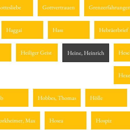
ottesliebe
Gottvertrauen
Grenzerfahrunge
Haggai
Hass
Hebräerbrief
Heiliger Geist
Hesek
Heine, Heinrich
Hexe
ob
Hobbes, Thomas
Hölle
orkheimer, Max
Hosea
Hospiz