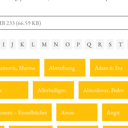
MB 233 (66.59 KB)
I
J
K
L
M
N
O
P
Q
R
S
T
amovic, Marina
Abtreibung
Adam & Eva
s
Allerheiligen
Almodovar, Pedro
tament – Einzelbücher
Amos
Angst