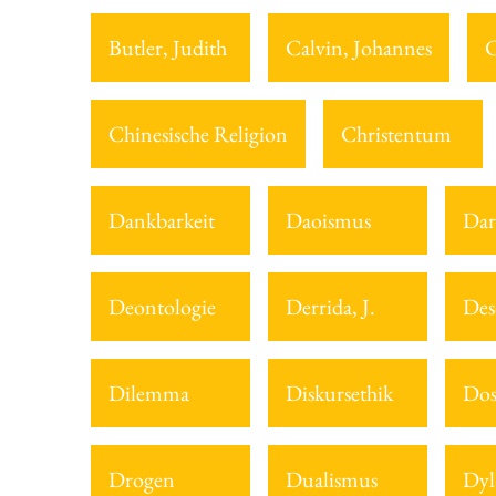
Butler, Judith
Calvin, Johannes
C
Chinesische Religion
Christentum
Dankbarkeit
Daoismus
Dar
Deontologie
Derrida, J.
Des
Dilemma
Diskursethik
Dos
Drogen
Dualismus
Dyl