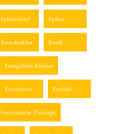
Epheserbrief
Epikur
Erntedankfest
Erotik
Evangelikale Kirchen
Exorzismus
Ezechiel
Feministische Theologie