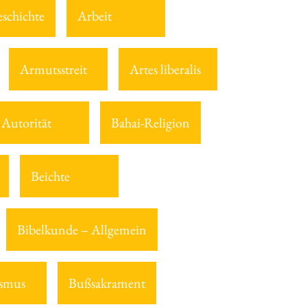
eschichte
Arbeit
Armutsstreit
Artes liberalis
Autorität
Bahai-Religion
Beichte
Bibelkunde – Allgemein
smus
Bußsakrament