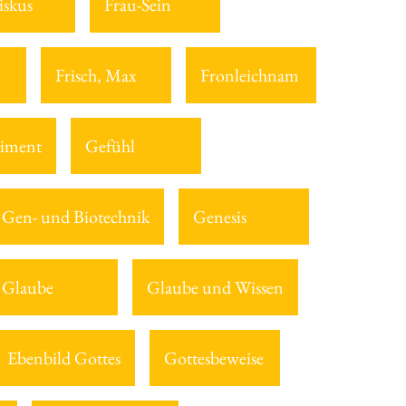
iskus
Frau-Sein
Frisch, Max
Fronleichnam
iment
Gefühl
Gen- und Biotechnik
Genesis
Glaube
Glaube und Wissen
Ebenbild Gottes
Gottesbeweise