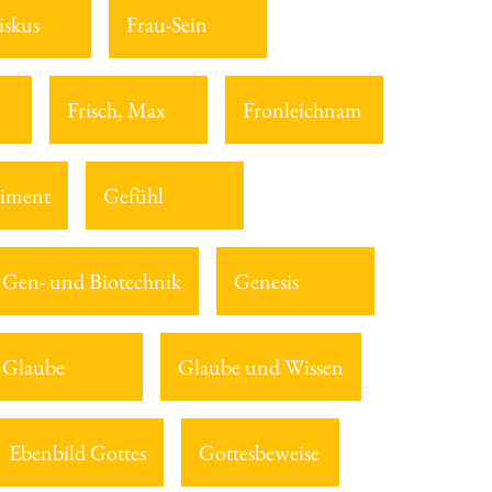
iskus
Frau-Sein
Frisch, Max
Fronleichnam
iment
Gefühl
Gen- und Biotechnik
Genesis
Glaube
Glaube und Wissen
Ebenbild Gottes
Gottesbeweise