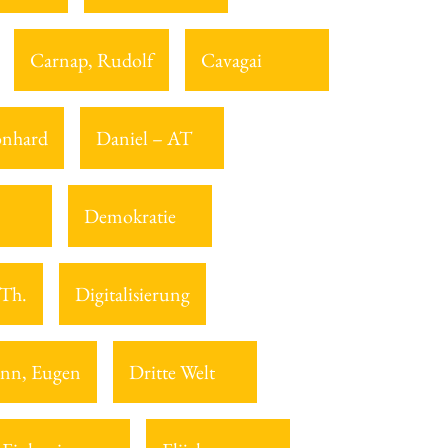
Carnap, Rudolf
Cavagai
onhard
Daniel – AT
Demokratie
 Th.
Digitalisierung
nn, Eugen
Dritte Welt