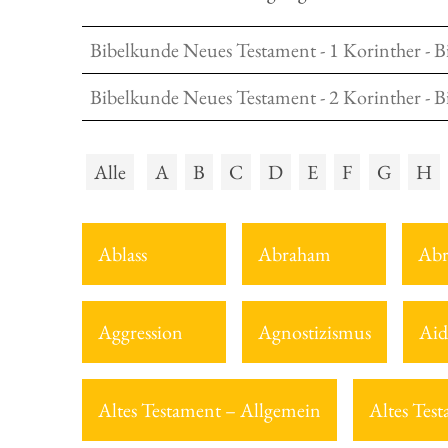
Bibelkunde Neues Testament - 1 Korinther - B
Bibelkunde Neues Testament - 2 Korinther - B
Alle
A
B
C
D
E
F
G
H
Ablass
Abraham
Abr
Aggression
Agnostizismus
Aid
Altes Testament – Allgemein
Altes Tes