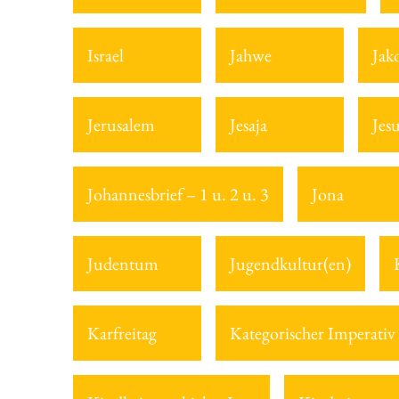
Israel
Jahwe
Jak
Jerusalem
Jesaja
Jes
Johannesbrief – 1 u. 2 u. 3
Jona
Judentum
Jugendkultur(en)
Karfreitag
Kategorischer Imperativ