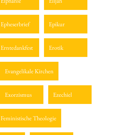
Eiphanie
Elijah
Epheserbrief
Epikur
Erntedankfest
Erotik
Evangelikale Kirchen
Exorzismus
Ezechiel
Feministische Theologie