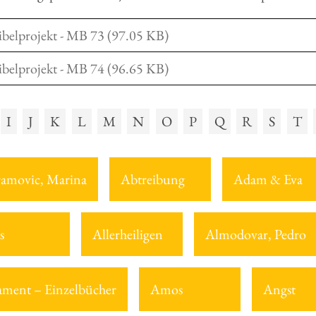
ibelprojekt - MB 73 (97.05 KB)
ibelprojekt - MB 74 (96.65 KB)
I
J
K
L
M
N
O
P
Q
R
S
T
amovic, Marina
Abtreibung
Adam & Eva
s
Allerheiligen
Almodovar, Pedro
tament – Einzelbücher
Amos
Angst