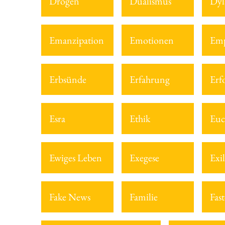
Drogen
Dualismus
Dyl
Emanzipation
Emotionen
Emp
Erbsünde
Erfahrung
Erf
Esra
Ethik
Euc
Ewiges Leben
Exegese
Exil
Fake News
Familie
Fast