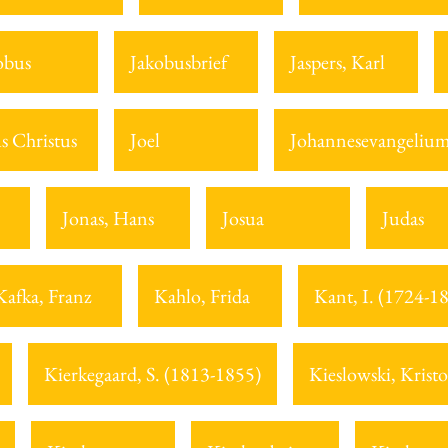
obus
Jakobusbrief
Jaspers, Karl
us Christus
Joel
Johannesevangeliu
Jonas, Hans
Josua
Judas
Kafka, Franz
Kahlo, Frida
Kant, I. (1724-1
Kierkegaard, S. (1813-1855)
Kieslowski, Kristo