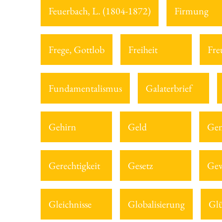
Feuerbach, L. (1804-1872)
Firmung
Frege, Gottlob
Freiheit
Fre
Fundamentalismus
Galaterbrief
Gehirn
Geld
Gem
Gerechtigkeit
Gesetz
Gew
Gleichnisse
Globalisierung
Gl