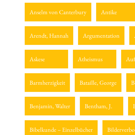
Anselm von Canterbury
Antike
Arendt, Hannah
Argumentation
Askese
Atheismus
Auf
Barmherzigkeit
Bataille, George
B
Benjamin, Walter
Bentham, J.
Bibelkunde – Einzelbücher
Bilderverbo