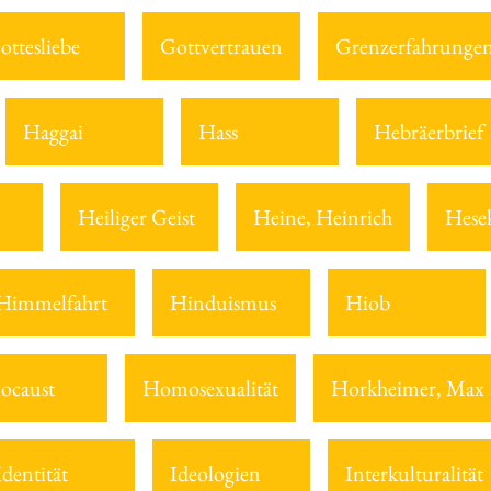
ottesliebe
Gottvertrauen
Grenzerfahrunge
Haggai
Hass
Hebräerbrief
Heiliger Geist
Heine, Heinrich
Hesek
Himmelfahrt
Hinduismus
Hiob
ocaust
Homosexualität
Horkheimer, Max
Identität
Ideologien
Interkulturalität