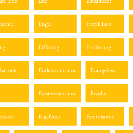
an, Bob
Ehe
Einsamkeit
athie
Engel
Enzykliken
olg
Erlösung
Ernährung
haristie
Eudaimonismus
Evangelien
Existenzialismus
Exodus
enzeit
Fegefeuer
Feminismus