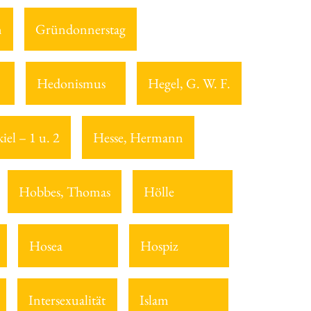
n
Gründonnerstag
Hedonismus
Hegel, G. W. F.
iel – 1 u. 2
Hesse, Hermann
Hobbes, Thomas
Hölle
Hosea
Hospiz
Intersexualität
Islam