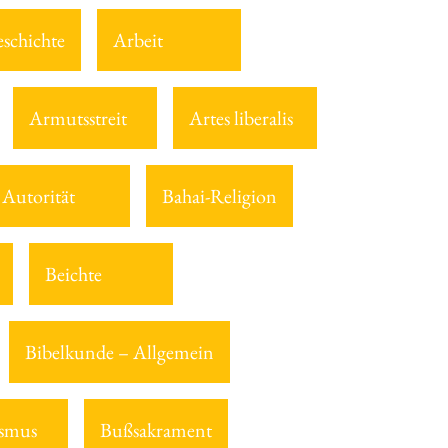
eschichte
Arbeit
Armutsstreit
Artes liberalis
Autorität
Bahai-Religion
Beichte
Bibelkunde – Allgemein
smus
Bußsakrament