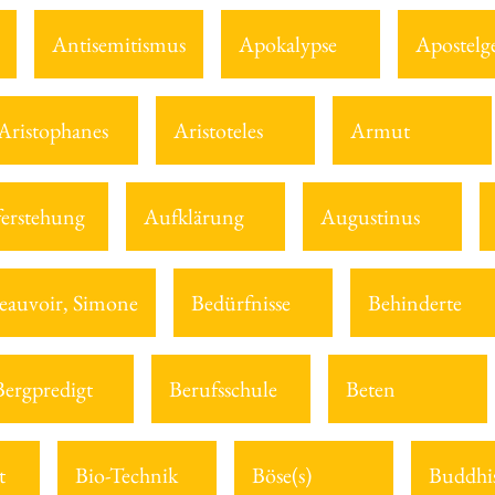
Antisemitismus
Apokalypse
Apostelg
Aristophanes
Aristoteles
Armut
erstehung
Aufklärung
Augustinus
eauvoir, Simone
Bedürfnisse
Behinderte
Bergpredigt
Berufsschule
Beten
t
Bio-Technik
Böse(s)
Buddhi