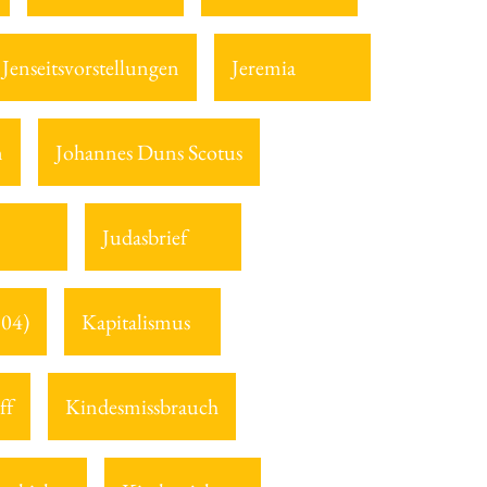
Jenseitsvorstellungen
Jeremia
m
Johannes Duns Scotus
Judasbrief
804)
Kapitalismus
ff
Kindesmissbrauch