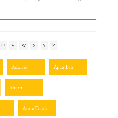
U
V
W
X
Y
Z
Adorno
Agamben
Altern
Anne Frank