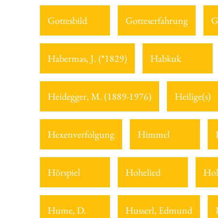
Gottesbild
Gotteserfahrung
G
Habermas, J. (*1829)
Habkuk
Heidegger, M. (1889-1976)
Heilige(s)
Hexenverfolgung
Himmel
Hörspiel
Hohelied
Hol
Hume, D.
Husserl, Edmund