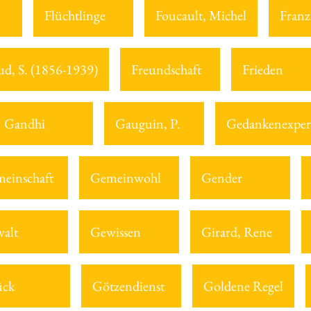
Flüchtlinge
Foucault, Michel
Franz
ud, S. (1856-1939)
Freundschaft
Frieden
Gandhi
Gauguin, P.
Gedankenexper
einschaft
Gemeinwohl
Gender
alt
Gewissen
Girard, Rene
ück
Götzendienst
Goldene Regel