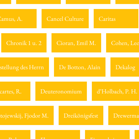
amus, A.
Cancel Culture
Caritas
Chronik 1 u. 2
Cioran, Emil M.
Cohen, Le
stellung des Herrn
De Botton, Alain
Dekalog
cartes, R.
Deuteronomium
d’Holbach, P. H.
tojewskij, Fjodor M.
Dreikönigsfest
Drewerma