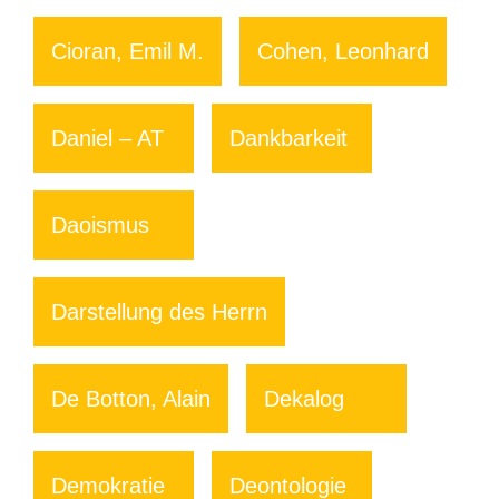
Cioran, Emil M.
Cohen, Leonhard
Daniel – AT
Dankbarkeit
Daoismus
Darstellung des Herrn
De Botton, Alain
Dekalog
Demokratie
Deontologie