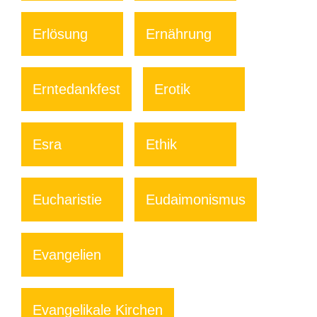
Erlösung
Ernährung
Erntedankfest
Erotik
Esra
Ethik
Eucharistie
Eudaimonismus
Evangelien
Evangelikale Kirchen