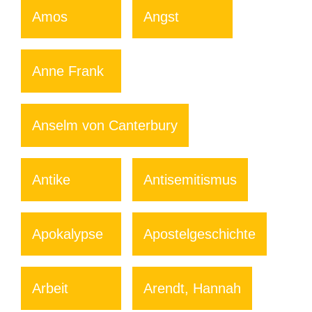
Amos
Angst
Anne Frank
Anselm von Canterbury
Antike
Antisemitismus
Apokalypse
Apostelgeschichte
Arbeit
Arendt, Hannah