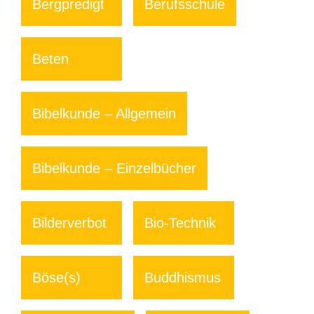
Bergpredigt
Berufsschule
Beten
Bibelkunde – Allgemein
Bibelkunde – Einzelbücher
Bilderverbot
Bio-Technik
Böse(s)
Buddhismus