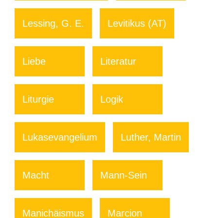
Lessing, G. E.
Levitikus (AT)
Liebe
Literatur
Liturgie
Logik
Lukasevangelium
Luther, Martin
Macht
Mann-Sein
Manichäismus
Marcion