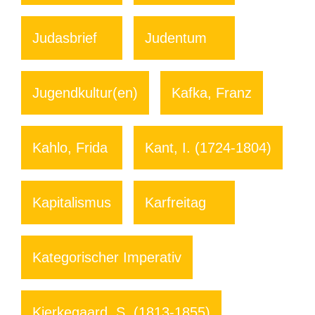
Judasbrief
Judentum
Jugendkultur(en)
Kafka, Franz
Kahlo, Frida
Kant, I. (1724-1804)
Kapitalismus
Karfreitag
Kategorischer Imperativ
Kierkegaard, S. (1813-1855)