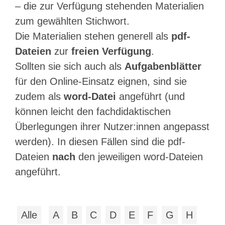
– die zur Verfügung stehenden Materialien
zum gewählten Stichwort.
Die Materialien stehen generell als
pdf-
Dateien
zur
freien Verfügung
.
Sollten sie sich auch als
Aufgabenblätter
für den Online-Einsatz eignen, sind sie
zudem als
word-Datei
angeführt (und
können leicht den fachdidaktischen
Überlegungen ihrer Nutzer:innen angepasst
werden). In diesen Fällen sind die pdf-
Dateien
nach
den jeweiligen word-Dateien
angeführt.
Alle
A
B
C
D
E
F
G
H