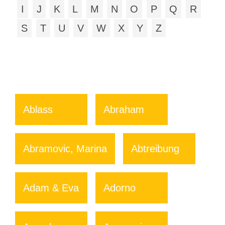
I
J
K
L
M
N
O
P
Q
R
S
T
U
V
W
X
Y
Z
Ablass
Abraham
Abramovic, Marina
Abtreibung
Adam & Eva
Adorno