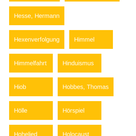
Hesse, Hermann
Hexenverfolgung
Himmel
Himmelfahrt
Hinduismus
Hiob
Hobbes, Thomas
Hölle
Hörspiel
Hohelied
Holocaust