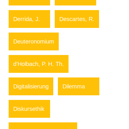
Derrida, J.
Descartes, R.
Deuteronomium
d’Holbach, P. H. Th.
Digitalisierung
Dilemma
Diskursethik