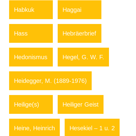
Habkuk
Haggai
Hass
Hebräerbrief
Hedonismus
Hegel, G. W. F.
Heidegger, M. (1889-1976)
Heilige(s)
Heiliger Geist
Heine, Heinrich
Hesekiel – 1 u. 2