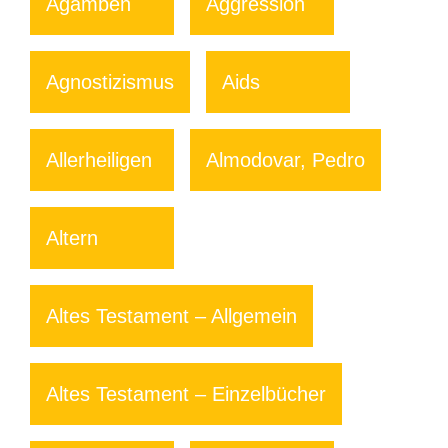
Agamben
Aggression
Agnostizismus
Aids
Allerheiligen
Almodovar, Pedro
Altern
Altes Testament – Allgemein
Altes Testament – Einzelbücher