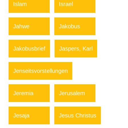
Islam
Israel
Jahwe
Jakobus
Jakobusbrief
Jaspers, Karl
Jenseitsvorstellungen
Jeremia
Jerusalem
Jesaja
Jesus Christus