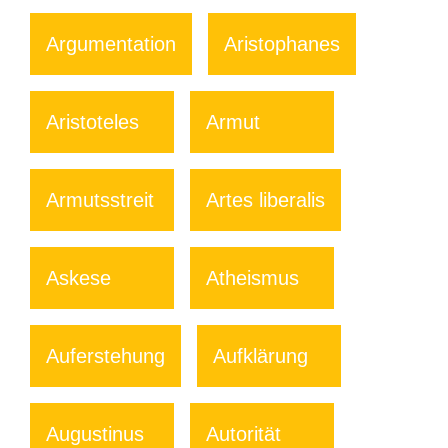
Argumentation
Aristophanes
Aristoteles
Armut
Armutsstreit
Artes liberalis
Askese
Atheismus
Auferstehung
Aufklärung
Augustinus
Autorität