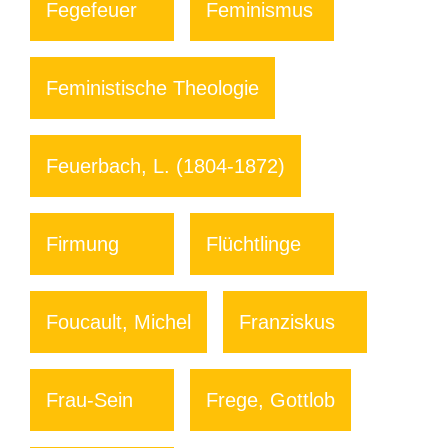
Fegefeuer
Feminismus
Feministische Theologie
Feuerbach, L. (1804-1872)
Firmung
Flüchtlinge
Foucault, Michel
Franziskus
Frau-Sein
Frege, Gottlob