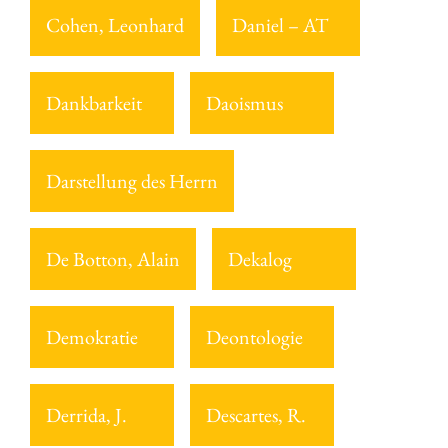
Cohen, Leonhard
Daniel – AT
Dankbarkeit
Daoismus
Darstellung des Herrn
De Botton, Alain
Dekalog
Demokratie
Deontologie
Derrida, J.
Descartes, R.