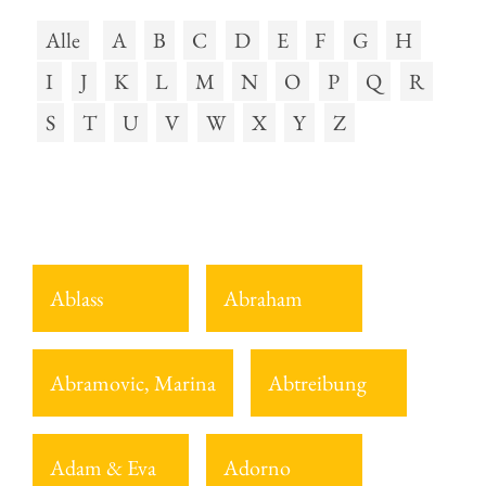
Alle
A
B
C
D
E
F
G
H
I
J
K
L
M
N
O
P
Q
R
S
T
U
V
W
X
Y
Z
Ablass
Abraham
Abramovic, Marina
Abtreibung
Adam & Eva
Adorno