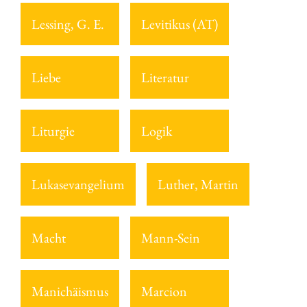
Lessing, G. E.
Levitikus (AT)
Liebe
Literatur
Liturgie
Logik
Lukasevangelium
Luther, Martin
Macht
Mann-Sein
Manichäismus
Marcion