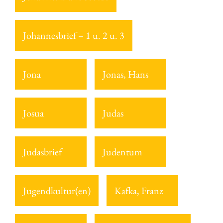
Johannesbrief – 1 u. 2 u. 3
Jona
Jonas, Hans
Josua
Judas
Judasbrief
Judentum
Jugendkultur(en)
Kafka, Franz