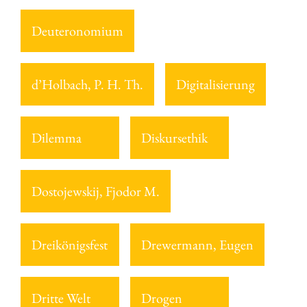
Deuteronomium
d’Holbach, P. H. Th.
Digitalisierung
Dilemma
Diskursethik
Dostojewskij, Fjodor M.
Dreikönigsfest
Drewermann, Eugen
Dritte Welt
Drogen