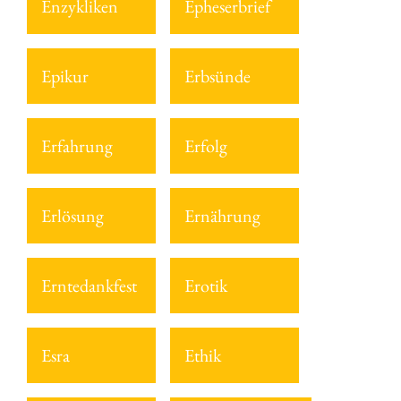
Enzykliken
Epheserbrief
Epikur
Erbsünde
Erfahrung
Erfolg
Erlösung
Ernährung
Erntedankfest
Erotik
Esra
Ethik