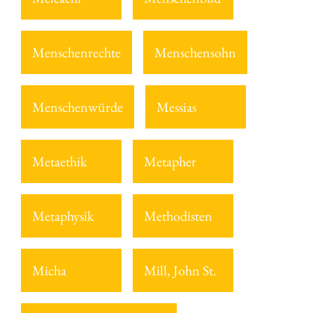
Menschenrechte
Menschensohn
Menschenwürde
Messias
Metaethik
Metapher
Metaphysik
Methodisten
Micha
Mill, John St.