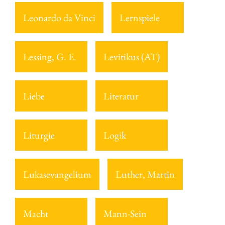
Leonardo da Vinci
Lernspiele
Lessing, G. E.
Levitikus (AT)
Liebe
Literatur
Liturgie
Logik
Lukasevangelium
Luther, Martin
Macht
Mann-Sein