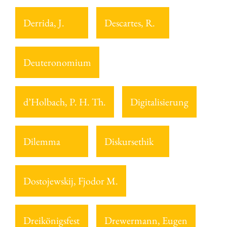
Derrida, J.
Descartes, R.
Deuteronomium
d’Holbach, P. H. Th.
Digitalisierung
Dilemma
Diskursethik
Dostojewskij, Fjodor M.
Dreikönigsfest
Drewermann, Eugen