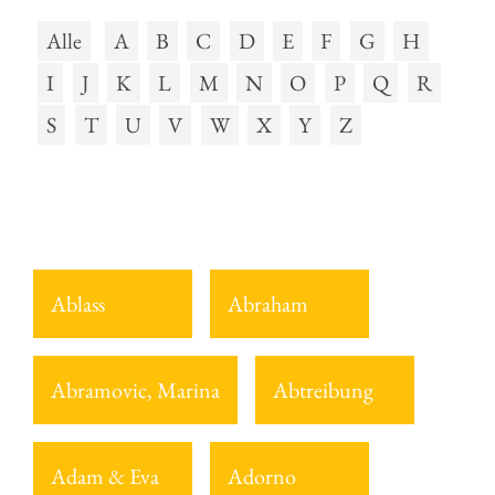
Alle
A
B
C
D
E
F
G
H
I
J
K
L
M
N
O
P
Q
R
S
T
U
V
W
X
Y
Z
Ablass
Abraham
Abramovic, Marina
Abtreibung
Adam & Eva
Adorno