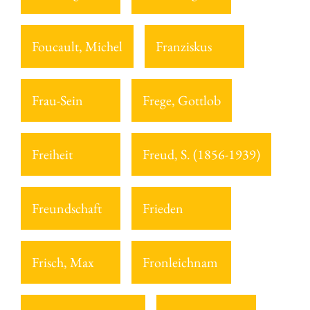
Foucault, Michel
Franziskus
Frau-Sein
Frege, Gottlob
Freiheit
Freud, S. (1856-1939)
Freundschaft
Frieden
Frisch, Max
Fronleichnam