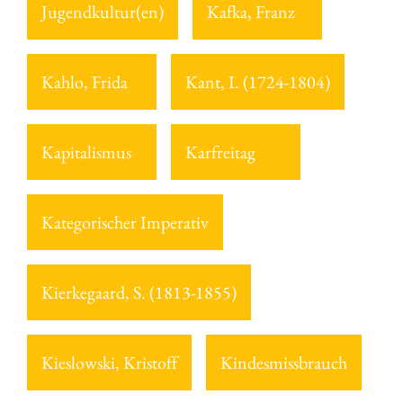
Jugendkultur(en)
Kafka, Franz
Kahlo, Frida
Kant, I. (1724-1804)
Kapitalismus
Karfreitag
Kategorischer Imperativ
Kierkegaard, S. (1813-1855)
Kieslowski, Kristoff
Kindesmissbrauch