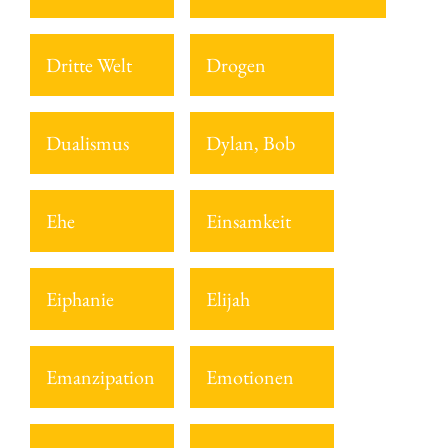
Dritte Welt
Drogen
Dualismus
Dylan, Bob
Ehe
Einsamkeit
Eiphanie
Elijah
Emanzipation
Emotionen