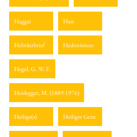
Haggai
Hass
Hebräerbrief
Hedonismus
Hegel, G. W. F.
Heidegger, M. (1889-1976)
Heilige(s)
Heiliger Geist