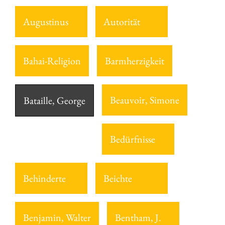
Augustinus
Autorität
Bahai-Religion
Barmherzigkeit
Beauvoir, Simone
Bataille, George
Bedürfnisse
Behinderte
Beichte
Benjamin, Walter
Bentham, J.