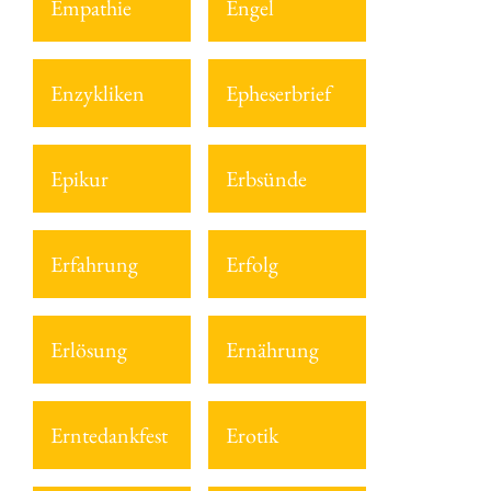
Empathie
Engel
Enzykliken
Epheserbrief
Epikur
Erbsünde
Erfahrung
Erfolg
Erlösung
Ernährung
Erntedankfest
Erotik