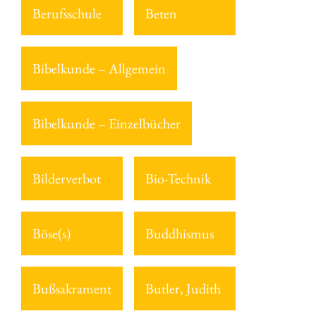
Berufsschule
Beten
Bibelkunde – Allgemein
Bibelkunde – Einzelbücher
Bilderverbot
Bio-Technik
Böse(s)
Buddhismus
Bußsakrament
Butler, Judith