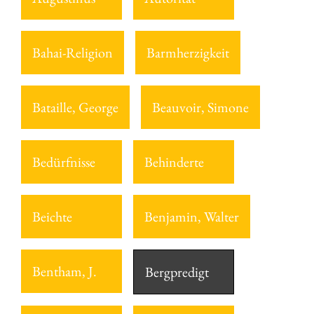
Bahai-Religion
Barmherzigkeit
Bataille, George
Beauvoir, Simone
Bedürfnisse
Behinderte
Beichte
Benjamin, Walter
Bentham, J.
Bergpredigt