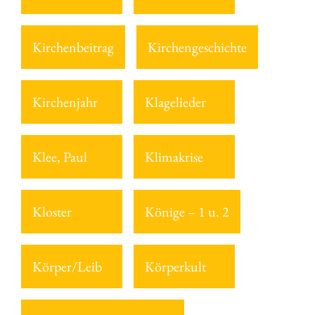
Kirchenbeitrag
Kirchengeschichte
Kirchenjahr
Klagelieder
Klee, Paul
Klimakrise
Kloster
Könige – 1 u. 2
Körper/Leib
Körperkult