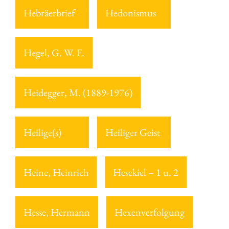
Hebräerbrief
Hedonismus
Hegel, G. W. F.
Heidegger, M. (1889-1976)
Heilige(s)
Heiliger Geist
Heine, Heinrich
Hesekiel – 1 u. 2
Hesse, Hermann
Hexenverfolgung