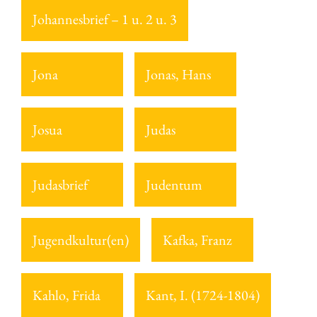
Johannesbrief – 1 u. 2 u. 3
Jona
Jonas, Hans
Josua
Judas
Judasbrief
Judentum
Jugendkultur(en)
Kafka, Franz
Kahlo, Frida
Kant, I. (1724-1804)