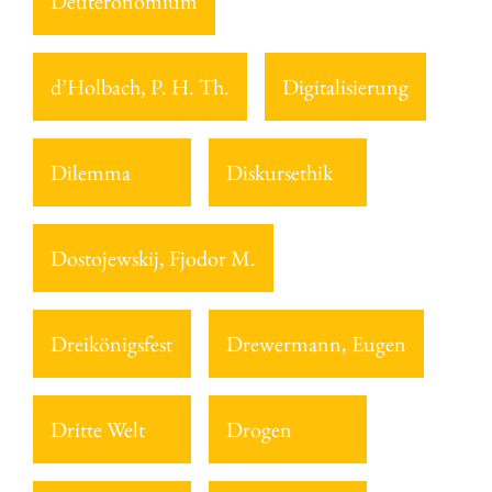
Deuteronomium
d’Holbach, P. H. Th.
Digitalisierung
Dilemma
Diskursethik
Dostojewskij, Fjodor M.
Dreikönigsfest
Drewermann, Eugen
Dritte Welt
Drogen