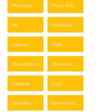
Dualismus
Dylan, Bob
Ehe
Einsamkeit
Eiphanie
Elijah
Emanzipation
Emotionen
Empathie
Engel
Enzykliken
Epheserbrief