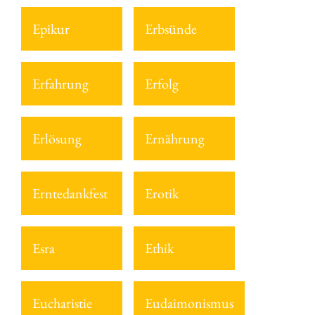
Epikur
Erbsünde
Erfahrung
Erfolg
Erlösung
Ernährung
Erntedankfest
Erotik
Esra
Ethik
Eucharistie
Eudaimonismus