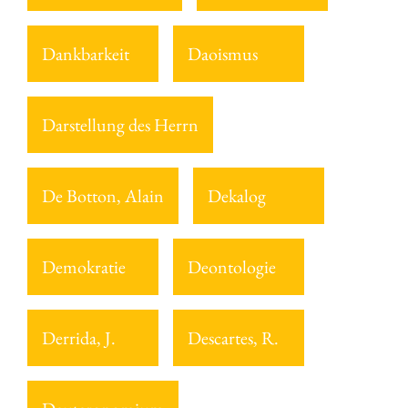
Dankbarkeit
Daoismus
Darstellung des Herrn
De Botton, Alain
Dekalog
Demokratie
Deontologie
Derrida, J.
Descartes, R.