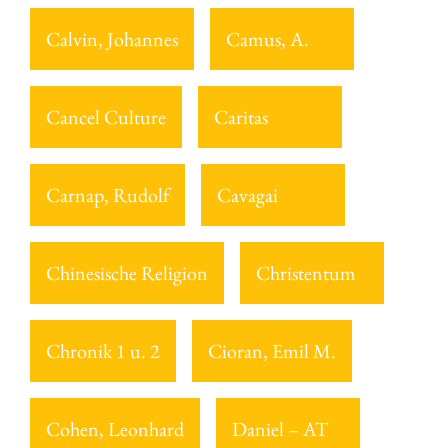
Calvin, Johannes
Camus, A.
Cancel Culture
Caritas
Carnap, Rudolf
Cavagai
Chinesische Religion
Christentum
Chronik 1 u. 2
Cioran, Emil M.
Cohen, Leonhard
Daniel – AT