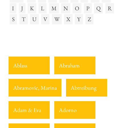
I
J
K
L
M
N
O
P
Q
R
S
T
U
V
W
X
Y
Z
Ablass
Abraham
Abramovic, Marina
Abtreibung
Adam & Eva
Adorno