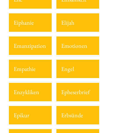
Eiphanie
Elijah
Emanzipation
Emotionen
Empathie
Engel
Enzykliken
Epheserbrief
Epikur
Erbsünde