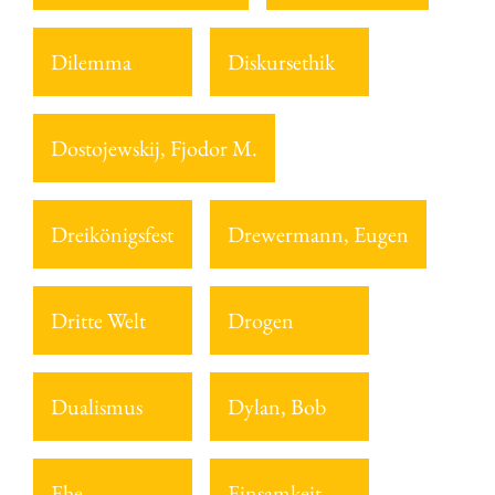
Dilemma
Diskursethik
Dostojewskij, Fjodor M.
Dreikönigsfest
Drewermann, Eugen
Dritte Welt
Drogen
Dualismus
Dylan, Bob
Ehe
Einsamkeit