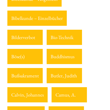
Bibelkunde – Einzelbücher
Bilderverbot
Bio-Technik
Böse(s)
Buddhismus
Bußsakrament
Butler, Judith
Calvin, Johannes
Camus, A.