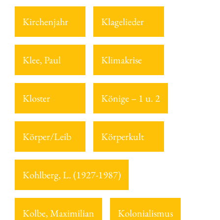
Kirchenjahr
Klagelieder
Klee, Paul
Klimakrise
Kloster
Könige – 1 u. 2
Körper/Leib
Körperkult
Kohlberg, L. (1927-1987)
Kolbe, Maximilian
Kolonialismus