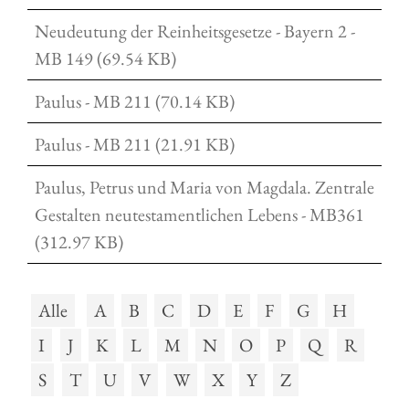
Neudeutung der Reinheitsgesetze - Bayern 2 -
MB 149 (69.54 KB)
Paulus - MB 211 (70.14 KB)
Paulus - MB 211 (21.91 KB)
Paulus, Petrus und Maria von Magdala. Zentrale
Gestalten neutestamentlichen Lebens - MB361
(312.97 KB)
Alle
A
B
C
D
E
F
G
H
I
J
K
L
M
N
O
P
Q
R
S
T
U
V
W
X
Y
Z