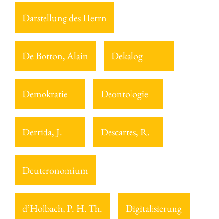
Darstellung des Herrn
De Botton, Alain
Dekalog
Demokratie
Deontologie
Derrida, J.
Descartes, R.
Deuteronomium
d’Holbach, P. H. Th.
Digitalisierung