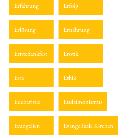
Erfahrung
Erfolg
Erlösung
Ernährung
Erntedankfest
Erotik
Esra
Ethik
Eucharistie
Eudaimonismus
Evangelien
Evangelikale Kirchen