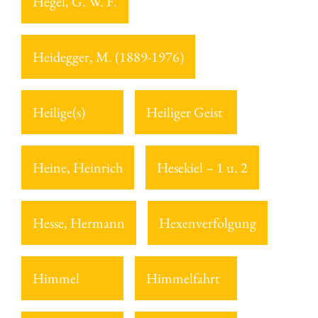
Hegel, G. W. F.
Heidegger, M. (1889-1976)
Heilige(s)
Heiliger Geist
Heine, Heinrich
Hesekiel – 1 u. 2
Hesse, Hermann
Hexenverfolgung
Himmel
Himmelfahrt