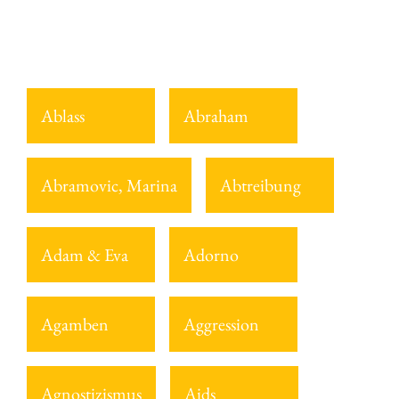
Ablass
Abraham
Abramovic, Marina
Abtreibung
Adam & Eva
Adorno
Agamben
Aggression
Agnostizismus
Aids