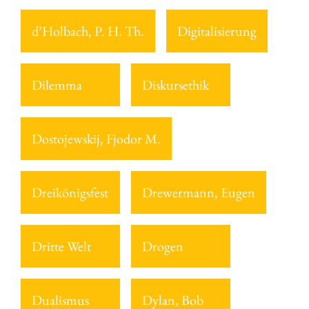
d’Holbach, P. H. Th.
Digitalisierung
Dilemma
Diskursethik
Dostojewskij, Fjodor M.
Dreikönigsfest
Drewermann, Eugen
Dritte Welt
Drogen
Dualismus
Dylan, Bob