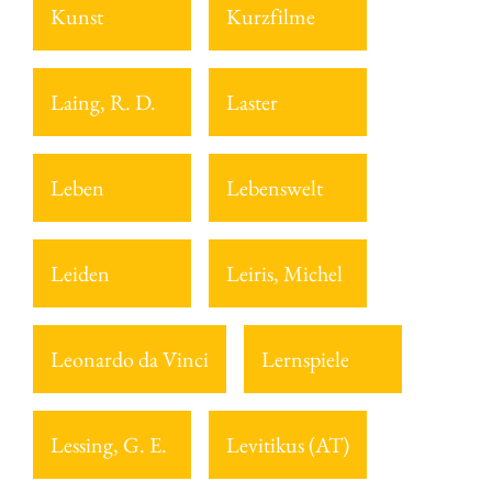
Kunst
Kurzfilme
Laing, R. D.
Laster
Leben
Lebenswelt
Leiden
Leiris, Michel
Leonardo da Vinci
Lernspiele
Lessing, G. E.
Levitikus (AT)