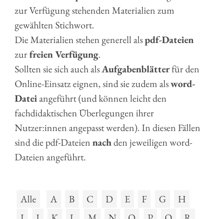
zur Verfügung stehenden Materialien zum
gewählten Stichwort.
Die Materialien stehen generell als
pdf-Dateien
zur
freien Verfügung
.
Sollten sie sich auch als
Aufgabenblätter
für den
Online-Einsatz eignen, sind sie zudem als
word-
Datei
angeführt (und können leicht den
fachdidaktischen Überlegungen ihrer
Nutzer:innen angepasst werden). In diesen Fällen
sind die pdf-Dateien
nach
den jeweiligen word-
Dateien angeführt.
Alle
A
B
C
D
E
F
G
H
I
J
K
L
M
N
O
P
Q
R