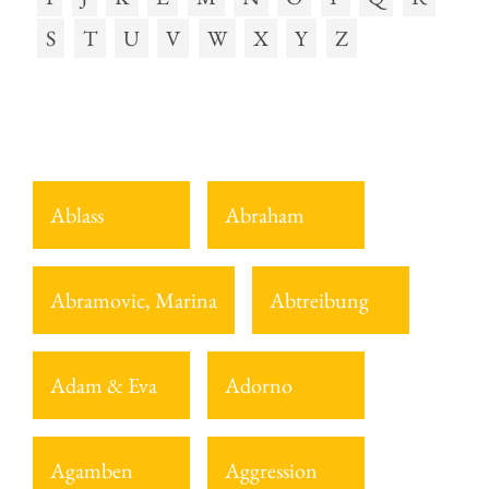
S
T
U
V
W
X
Y
Z
Ablass
Abraham
Abramovic, Marina
Abtreibung
Adam & Eva
Adorno
Agamben
Aggression