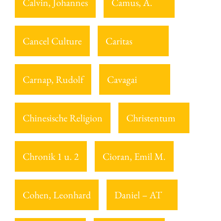
Calvin, Johannes
Camus, A.
Cancel Culture
Caritas
Carnap, Rudolf
Cavagai
Chinesische Religion
Christentum
Chronik 1 u. 2
Cioran, Emil M.
Cohen, Leonhard
Daniel – AT