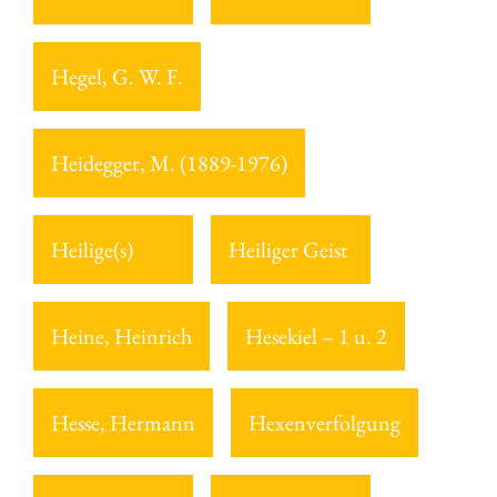
Hegel, G. W. F.
Heidegger, M. (1889-1976)
Heilige(s)
Heiliger Geist
Heine, Heinrich
Hesekiel – 1 u. 2
Hesse, Hermann
Hexenverfolgung