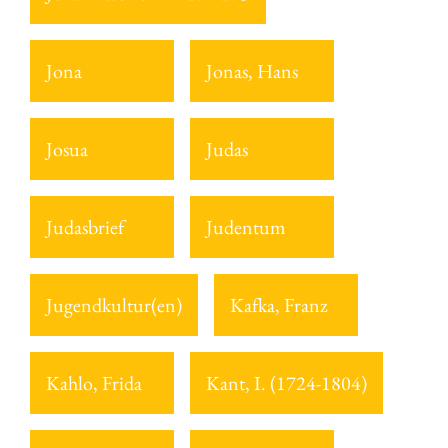
Jona
Jonas, Hans
Josua
Judas
Judasbrief
Judentum
Jugendkultur(en)
Kafka, Franz
Kahlo, Frida
Kant, I. (1724-1804)