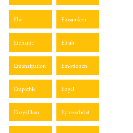
Ehe
Einsamkeit
Eiphanie
Elijah
Emanzipation
Emotionen
Empathie
Engel
Enzykliken
Epheserbrief