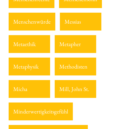
Menschenwürde
Messias
Metaethik
Metapher
Metaphysik
Methodisten
Micha
Mill, John St.
Minderwertigkeitsgefühl