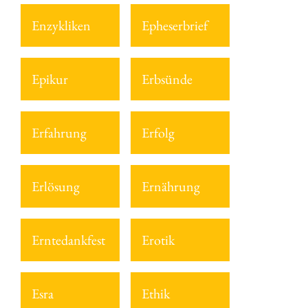
Enzykliken
Epheserbrief
Epikur
Erbsünde
Erfahrung
Erfolg
Erlösung
Ernährung
Erntedankfest
Erotik
Esra
Ethik