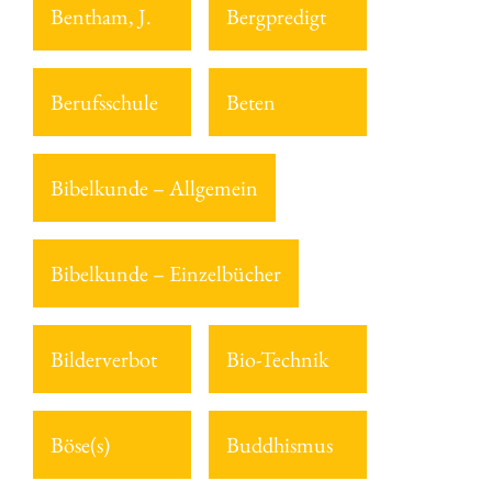
Bentham, J.
Bergpredigt
Berufsschule
Beten
Bibelkunde – Allgemein
Bibelkunde – Einzelbücher
Bilderverbot
Bio-Technik
Böse(s)
Buddhismus