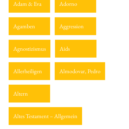
Adam & Eva
Adorno
Agamben
Aggression
Agnostizismus
Aids
Allerheiligen
Almodovar, Pedro
Altern
Altes Testament – Allgemein