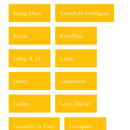
Küng, Hans
Künstliche Intelligenz
Kunst
Kurzfilme
Laing, R. D.
Laster
Leben
Lebenswelt
Leiden
Leiris, Michel
Leonardo da Vinci
Lernspiele