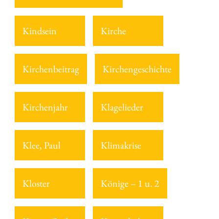
Kindsein
Kirche
Kirchenbeitrag
Kirchengeschichte
Kirchenjahr
Klagelieder
Klee, Paul
Klimakrise
Kloster
Könige – 1 u. 2