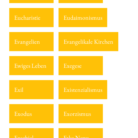
Eucharistie
Eudaimonismus
Evangelien
Evangelikale Kirchen
Ewiges Leben
Exegese
Exil
Existenzialismus
Exodus
Exorzismus
Ezechiel
Fake News