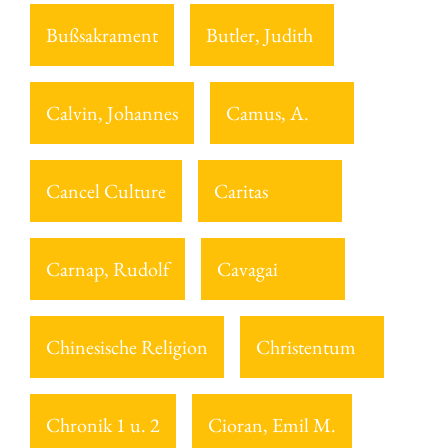
Bußsakrament
Butler, Judith
Calvin, Johannes
Camus, A.
Cancel Culture
Caritas
Carnap, Rudolf
Cavagai
Chinesische Religion
Christentum
Chronik 1 u. 2
Cioran, Emil M.