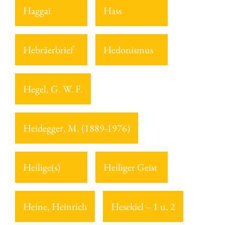
Haggai
Hass
Hebräerbrief
Hedonismus
Hegel, G. W. F.
Heidegger, M. (1889-1976)
Heilige(s)
Heiliger Geist
Heine, Heinrich
Hesekiel – 1 u. 2