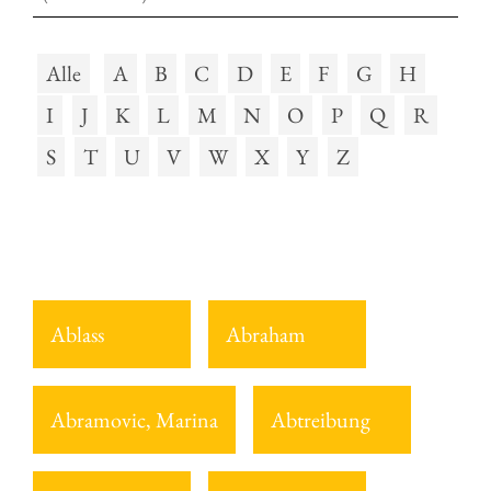
Alle
A
B
C
D
E
F
G
H
I
J
K
L
M
N
O
P
Q
R
S
T
U
V
W
X
Y
Z
Ablass
Abraham
Abramovic, Marina
Abtreibung