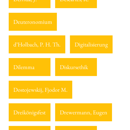
Deuteronomium
d’Holbach, P. H. Th.
Digitalisierung
Dilemma
Diskursethik
Dostojewskij, Fjodor M.
Dreikönigsfest
Drewermann, Eugen