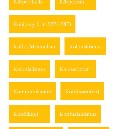
Körper/Leib
Körperkult
Kohlberg, L. (1927-1987)
Kolbe, Maximilian
Kolonialismus
Kolonialismus
Kolosserbrief
Kommunikation
Konfession(en)
Konflikt(e)
Konfuzianismus