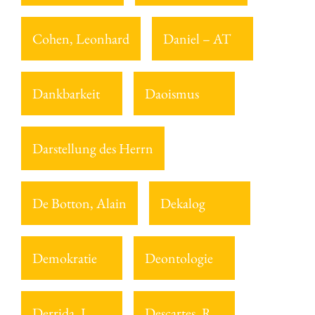
Cohen, Leonhard
Daniel – AT
Dankbarkeit
Daoismus
Darstellung des Herrn
De Botton, Alain
Dekalog
Demokratie
Deontologie
Derrida, J.
Descartes, R.