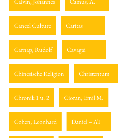
Calvin, Johannes
Camus, A.
Cancel Culture
Caritas
Carnap, Rudolf
Cavagai
Chinesische Religion
Christentum
Chronik 1 u. 2
Cioran, Emil M.
Cohen, Leonhard
Daniel – AT