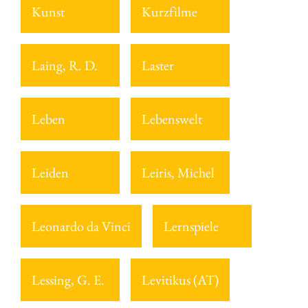
Kunst
Kurzfilme
Laing, R. D.
Laster
Leben
Lebenswelt
Leiden
Leiris, Michel
Leonardo da Vinci
Lernspiele
Lessing, G. E.
Levitikus (AT)