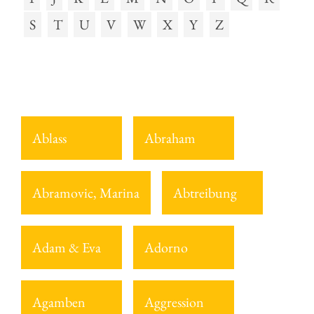
S
T
U
V
W
X
Y
Z
Ablass
Abraham
Abramovic, Marina
Abtreibung
Adam & Eva
Adorno
Agamben
Aggression