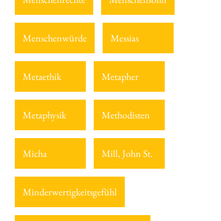
Menschenwürde
Messias
Metaethik
Metapher
Metaphysik
Methodisten
Micha
Mill, John St.
Minderwertigkeitsgefühl