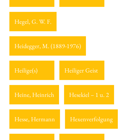
Hegel, G. W. F.
Heidegger, M. (1889-1976)
Heilige(s)
Heiliger Geist
Heine, Heinrich
Hesekiel – 1 u. 2
Hesse, Hermann
Hexenverfolgung