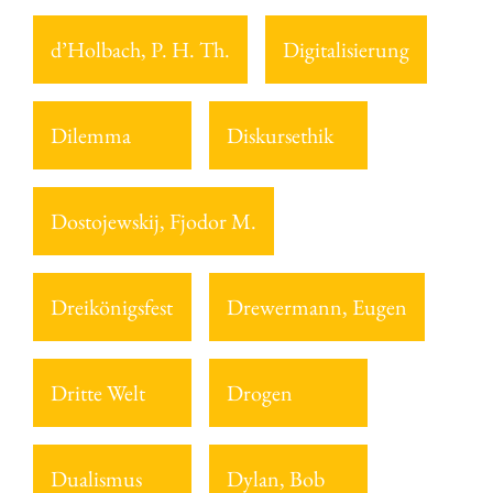
d’Holbach, P. H. Th.
Digitalisierung
Dilemma
Diskursethik
Dostojewskij, Fjodor M.
Dreikönigsfest
Drewermann, Eugen
Dritte Welt
Drogen
Dualismus
Dylan, Bob