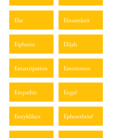
Ehe
Einsamkeit
Eiphanie
Elijah
Emanzipation
Emotionen
Empathie
Engel
Enzykliken
Epheserbrief