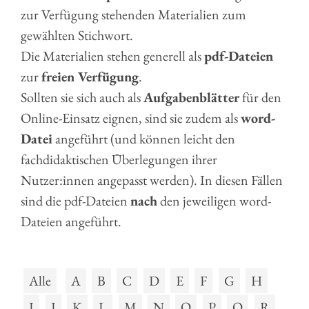
zur Verfügung stehenden Materialien zum
gewählten Stichwort.
Die Materialien stehen generell als
pdf-Dateien
zur
freien Verfügung
.
Sollten sie sich auch als
Aufgabenblätter
für den
Online-Einsatz eignen, sind sie zudem als
word-
Datei
angeführt (und können leicht den
fachdidaktischen Überlegungen ihrer
Nutzer:innen angepasst werden). In diesen Fällen
sind die pdf-Dateien
nach
den jeweiligen word-
Dateien angeführt.
Alle
A
B
C
D
E
F
G
H
I
J
K
L
M
N
O
P
Q
R