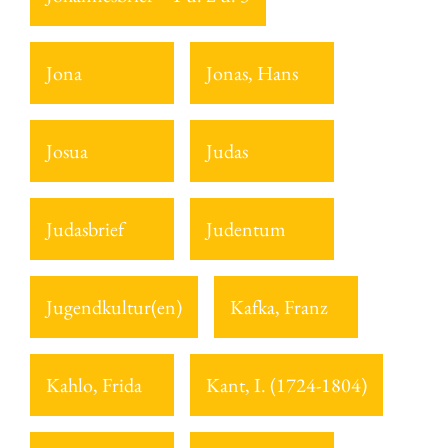
Jona
Jonas, Hans
Josua
Judas
Judasbrief
Judentum
Jugendkultur(en)
Kafka, Franz
Kahlo, Frida
Kant, I. (1724-1804)