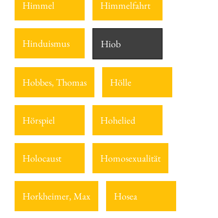
Himmel
Himmelfahrt
Hinduismus
Hiob
Hobbes, Thomas
Hölle
Hörspiel
Hohelied
Holocaust
Homosexualität
Horkheimer, Max
Hosea