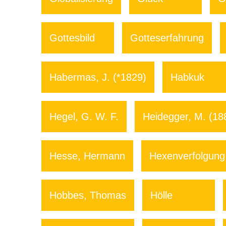
Gottesbild
Gotteserfahrung
Habermas, J. (*1829)
Habkuk
Hegel, G. W. F.
Heidegger, M. (18
Hesse, Hermann
Hexenverfolgung
Hobbes, Thomas
Hölle