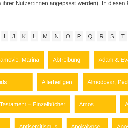
 ihrer Nutzer:innen angepasst werden). In diesen 
I
J
K
L
M
N
O
P
Q
R
S
T
amovic, Marina
Abtreibung
Adam & Ev
ids
Allerheiligen
Almodovar, Ped
 Testament – Einzelbücher
Amos
A
Antisemitismus
Apokalypse
Apos