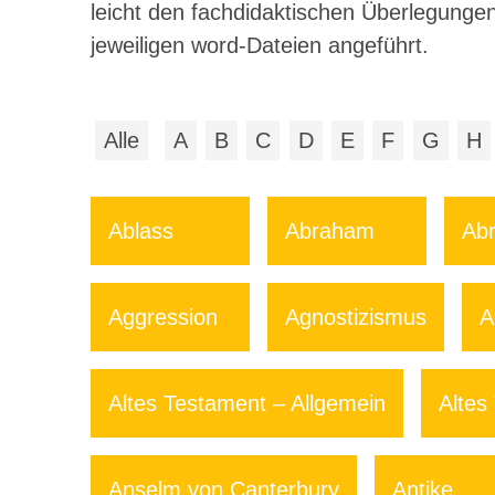
leicht den fachdidaktischen Überlegungen
jeweiligen word-Dateien angeführt.
Alle
A
B
C
D
E
F
G
H
Ablass
Abraham
Abr
Aggression
Agnostizismus
A
Altes Testament – Allgemein
Altes
Anselm von Canterbury
Antike