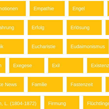
otionen
Empathie
Engel
ahrung
Erfolg
Erlösung
ik
Eucharistie
Eudaimonismus
n
Exegese
Exil
Existenz
ke News
Familie
Fastenzeit
, L. (1804-1872)
Firmung
Flüchtling