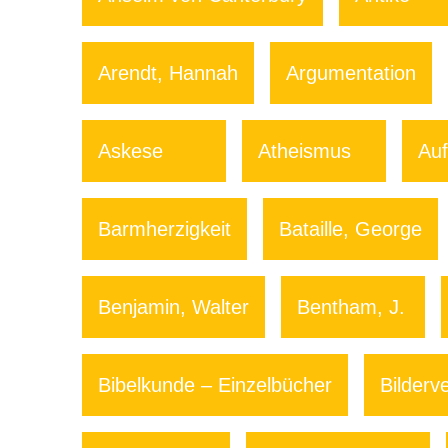
Arendt, Hannah
Argumentation
Askese
Atheismus
Auf
Barmherzigkeit
Bataille, George
Benjamin, Walter
Bentham, J.
Bibelkunde – Einzelbücher
Bilderv