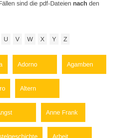
Fällen sind die pdf-Dateien
nach
den
U
V
W
X
Y
Z
a
Adorno
Agamben
ro
Altern
ngst
Anne Frank
telgeschichte
Arbeit