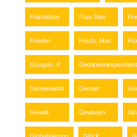
Franziskus
Frau-Sein
Fre
Frieden
Frisch, Max
Fro
Gauguin, P.
Gedankenexperimen
Gemeinwohl
Gender
Gen
Gewalt
Gewissen
Gir
Globalisierung
Glück
G