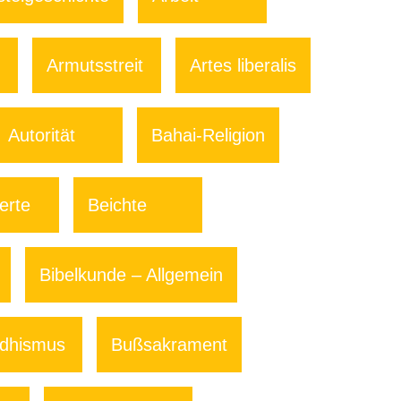
Armutsstreit
Artes liberalis
Autorität
Bahai-Religion
erte
Beichte
Bibelkunde – Allgemein
dhismus
Bußsakrament