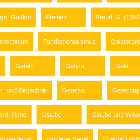
ge, Gottlob
Freiheit
Freud, S. (185
nleichnam
Fundamentalismus
Galaterbri
t
Gefühl
Gehirn
Geld
- und Biotechnik
Genesis
Gerechtig
ard, Rene
Glaube
Glaube und Wiss
ötzendienst
Goldene Regel
Ebenbild Got