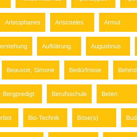
Aristophanes
Aristoteles
Armut
erstehung
Aufklärung
Augustinus
Beauvoir, Simone
Bedürfnisse
Behind
Bergpredigt
Berufsschule
Beten
erbot
Bio-Technik
Böse(s)
Bud