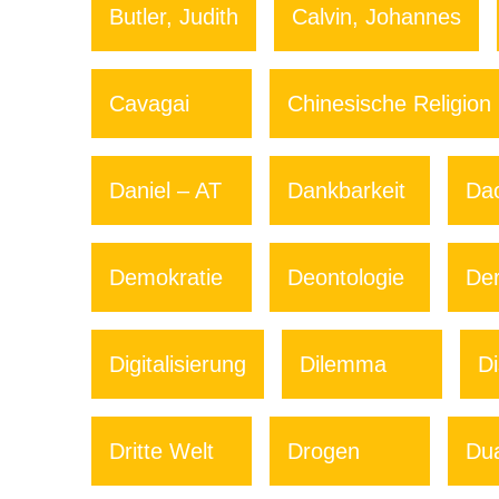
Butler, Judith
Calvin, Johannes
Cavagai
Chinesische Religion
Daniel – AT
Dankbarkeit
Da
Demokratie
Deontologie
Der
Digitalisierung
Dilemma
Di
Dritte Welt
Drogen
Du