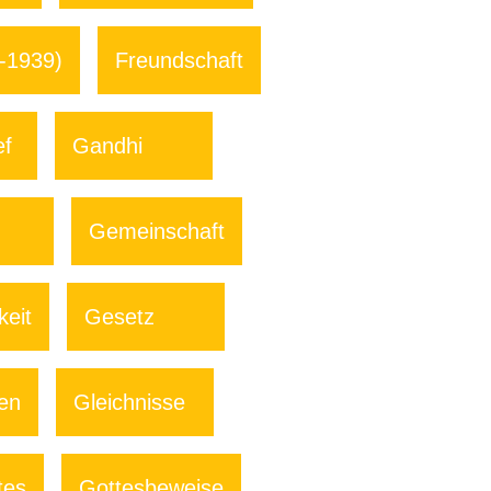
6-1939)
Freundschaft
ef
Gandhi
Gemeinschaft
keit
Gesetz
en
Gleichnisse
tes
Gottesbeweise