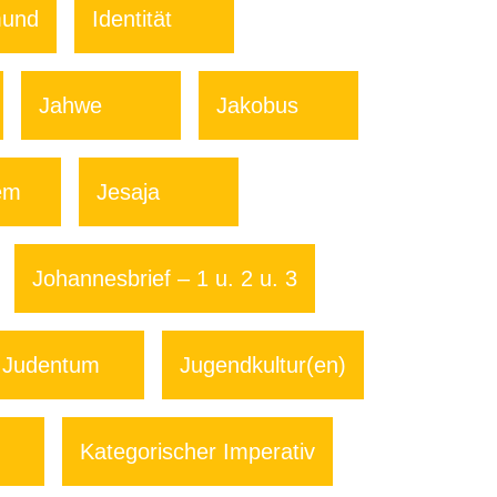
mund
Identität
Jahwe
Jakobus
em
Jesaja
Johannesbrief – 1 u. 2 u. 3
Judentum
Jugendkultur(en)
Kategorischer Imperativ