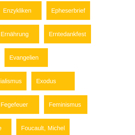
Enzykliken
Epheserbrief
Ernährung
Erntedankfest
Evangelien
ialismus
Exodus
Fegefeuer
Feminismus
e
Foucault, Michel