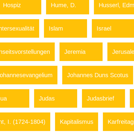
Hospiz
Hume, D.
Husserl, Ed
ntersexualität
Islam
Israel
nseitsvorstellungen
Jeremia
Jerusal
ohannesevangelium
Johannes Duns Scotus
sua
Judas
Judasbrief
t, I. (1724-1804)
Kapitalismus
Karfreitag