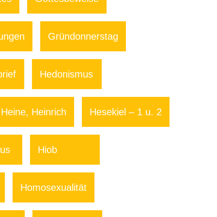
rungen
Gründonnerstag
rief
Hedonismus
Heine, Heinrich
Hesekiel – 1 u. 2
mus
Hiob
Homosexualität