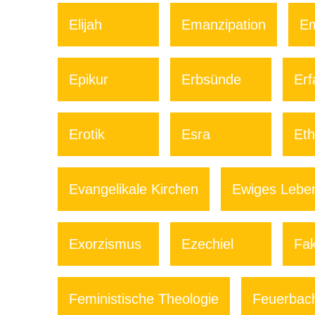
Elijah
Emanzipation
Em
Epikur
Erbsünde
Erf
Erotik
Esra
Eth
Evangelikale Kirchen
Ewiges Lebe
Exorzismus
Ezechiel
Fa
Feministische Theologie
Feuerbach