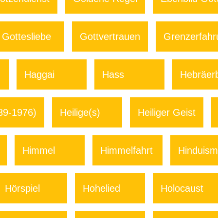
Gottesliebe
Gottvertrauen
Grenzerfah
Haggai
Hass
Hebräerb
89-1976)
Heilige(s)
Heiliger Geist
Himmel
Himmelfahrt
Hinduis
Hörspiel
Hohelied
Holocaust