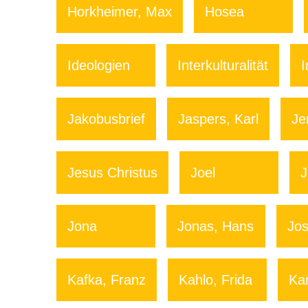
Horkheimer, Max
Hosea
Ideologien
Interkulturalität
I
Jakobusbrief
Jaspers, Karl
Je
Jesus Christus
Joel
J
Jona
Jonas, Hans
Jo
Kafka, Franz
Kahlo, Frida
Kan