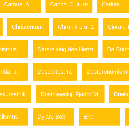
Camus, A.
Cancel Culture
Caritas
Christentum
Chronik 1 u. 2
Cioran, 
oismus
Darstellung des Herrn
De Botto
rida, J.
Descartes, R.
Deuteronomium
skursethik
Dostojewskij, Fjodor M.
Dreik
alismus
Dylan, Bob
Ehe