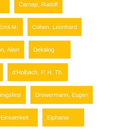
Carnap, Rudolf
Emil M.
Cohen, Leonhard
n, Alain
Dekalog
d’Holbach, P. H. Th.
önigsfest
Drewermann, Eugen
Einsamkeit
Eiphanie