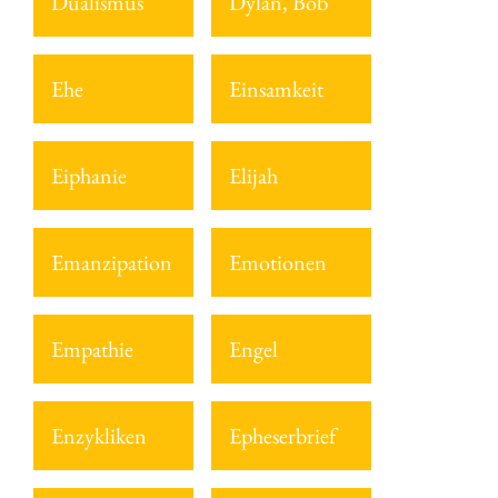
Dualismus
Dylan, Bob
Ehe
Einsamkeit
Eiphanie
Elijah
Emanzipation
Emotionen
Empathie
Engel
Enzykliken
Epheserbrief