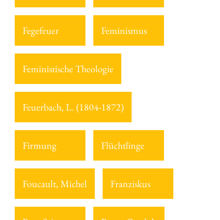
Fegefeuer
Feminismus
Feministische Theologie
Feuerbach, L. (1804-1872)
Firmung
Flüchtlinge
Foucault, Michel
Franziskus