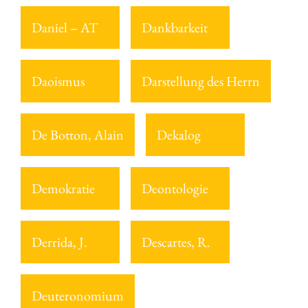
Daniel – AT
Dankbarkeit
Daoismus
Darstellung des Herrn
De Botton, Alain
Dekalog
Demokratie
Deontologie
Derrida, J.
Descartes, R.
Deuteronomium