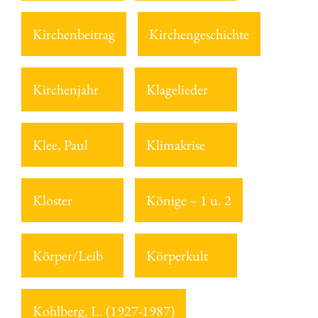
Kirchenbeitrag
Kirchengeschichte
Kirchenjahr
Klagelieder
Klee, Paul
Klimakrise
Kloster
Könige – 1 u. 2
Körper/Leib
Körperkult
Kohlberg, L. (1927-1987)