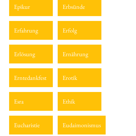
Epikur
Erbsünde
Erfahrung
Erfolg
Erlösung
Ernährung
Erntedankfest
Erotik
Esra
Ethik
Eucharistie
Eudaimonismus