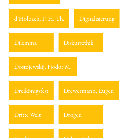
d’Holbach, P. H. Th.
Digitalisierung
Dilemma
Diskursethik
Dostojewskij, Fjodor M.
Dreikönigsfest
Drewermann, Eugen
Dritte Welt
Drogen