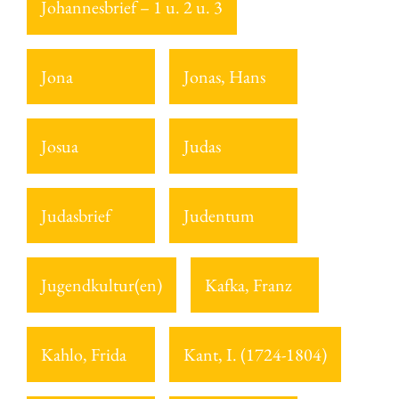
Johannesbrief – 1 u. 2 u. 3
Jona
Jonas, Hans
Josua
Judas
Judasbrief
Judentum
Jugendkultur(en)
Kafka, Franz
Kahlo, Frida
Kant, I. (1724-1804)