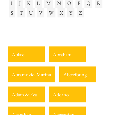
I
J
K
L
M
N
O
P
Q
R
S
T
U
V
W
X
Y
Z
Ablass
Abraham
Abramovic, Marina
Abtreibung
Adam & Eva
Adorno
Agamben
Aggression