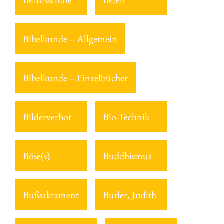
Berufsschule
Beten
Bibelkunde – Allgemein
Bibelkunde – Einzelbücher
Bilderverbot
Bio-Technik
Böse(s)
Buddhismus
Bußsakrament
Butler, Judith