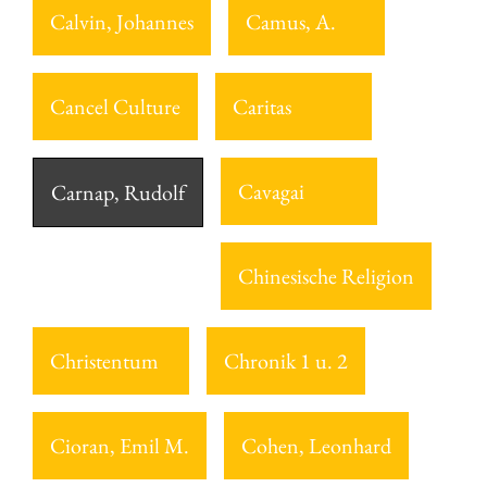
Calvin, Johannes
Camus, A.
Cancel Culture
Caritas
Cavagai
Carnap, Rudolf
Chinesische Religion
Christentum
Chronik 1 u. 2
Cioran, Emil M.
Cohen, Leonhard