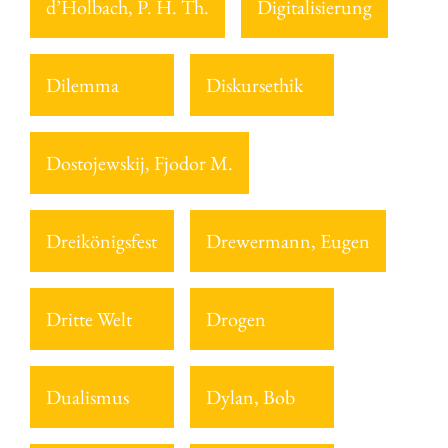
d’Holbach, P. H. Th.
Digitalisierung
Dilemma
Diskursethik
Dostojewskij, Fjodor M.
Dreikönigsfest
Drewermann, Eugen
Dritte Welt
Drogen
Dualismus
Dylan, Bob