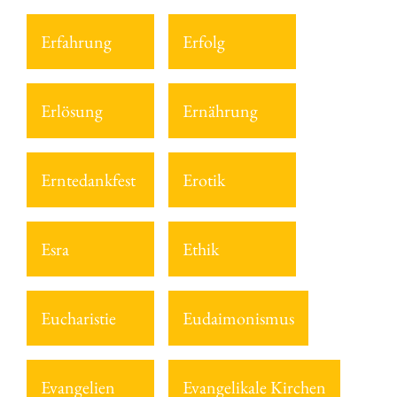
Erfahrung
Erfolg
Erlösung
Ernährung
Erntedankfest
Erotik
Esra
Ethik
Eucharistie
Eudaimonismus
Evangelien
Evangelikale Kirchen