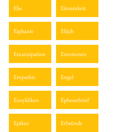
Ehe
Einsamkeit
Eiphanie
Elijah
Emanzipation
Emotionen
Empathie
Engel
Enzykliken
Epheserbrief
Epikur
Erbsünde