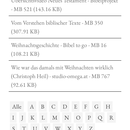
Übersichtsvideo Neues Testament - Bibelprojekt
- MB 521 (143.16 KB)
Vom Verstehen biblischer Texte - MB 350
(307.91 KB)
Weihnachtsgeschichte - Bibel to go - MB 16
(108.21 KB)
Wie war das damals mit Weihnachten wirklich
(Christoph Heil) - studio-omega.at - MB 767
(92.61 KB)
Alle
A
B
C
D
E
F
G
H
I
J
K
L
M
N
O
P
Q
R
S
T
U
V
W
X
Y
Z