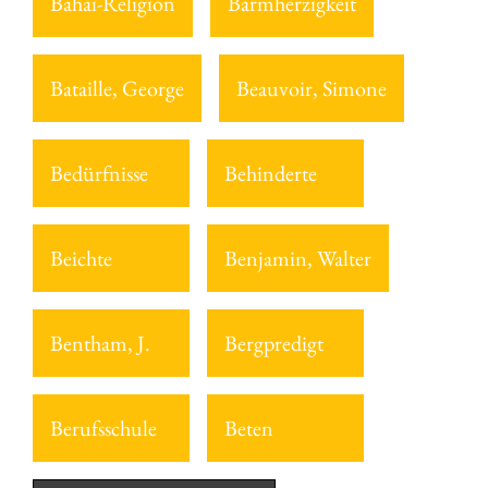
Bahai-Religion
Barmherzigkeit
Bataille, George
Beauvoir, Simone
Bedürfnisse
Behinderte
Beichte
Benjamin, Walter
Bentham, J.
Bergpredigt
Berufsschule
Beten