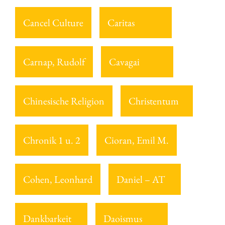
Cancel Culture
Caritas
Carnap, Rudolf
Cavagai
Chinesische Religion
Christentum
Chronik 1 u. 2
Cioran, Emil M.
Cohen, Leonhard
Daniel – AT
Dankbarkeit
Daoismus