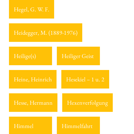
Hegel, G. W. F.
Heidegger, M. (1889-1976)
Heilige(s)
Heiliger Geist
Heine, Heinrich
Hesekiel – 1 u. 2
Hesse, Hermann
Hexenverfolgung
Himmel
Himmelfahrt