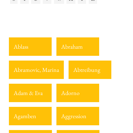
Ablass
Abraham
Abramovic, Marina
Abtreibung
Adam & Eva
Adorno
Agamben
Aggression