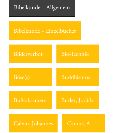
Bibelkunde – Allgemein
Bibelkunde – Einzelbücher
Bilderverbot
Bio-Technik
Böse(s)
Buddhismus
Bußsakrament
Butler, Judith
Calvin, Johannes
Camus, A.