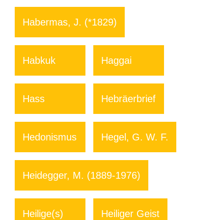
Habermas, J. (*1829)
Habkuk
Haggai
Hass
Hebräerbrief
Hedonismus
Hegel, G. W. F.
Heidegger, M. (1889-1976)
Heilige(s)
Heiliger Geist