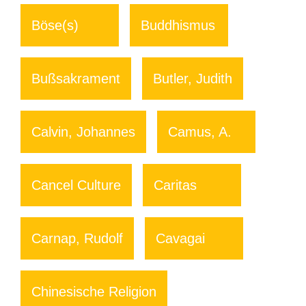
Böse(s)
Buddhismus
Bußsakrament
Butler, Judith
Calvin, Johannes
Camus, A.
Cancel Culture
Caritas
Carnap, Rudolf
Cavagai
Chinesische Religion