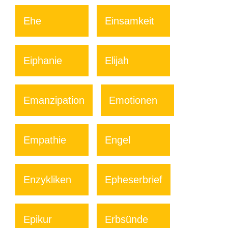
Ehe
Einsamkeit
Eiphanie
Elijah
Emanzipation
Emotionen
Empathie
Engel
Enzykliken
Epheserbrief
Epikur
Erbsünde