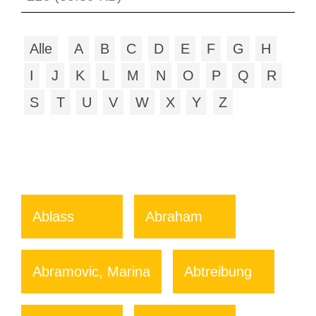
Alle
A
B
C
D
E
F
G
H
I
J
K
L
M
N
O
P
Q
R
S
T
U
V
W
X
Y
Z
Ablass
Abraham
Abramovic, Marina
Abtreibung