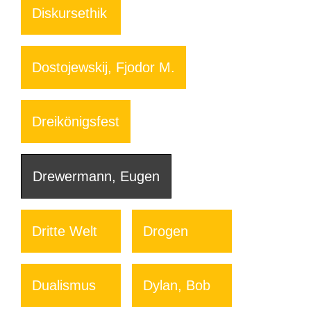
Diskursethik
Dostojewskij, Fjodor M.
Dreikönigsfest
Drewermann, Eugen
Dritte Welt
Drogen
Dualismus
Dylan, Bob