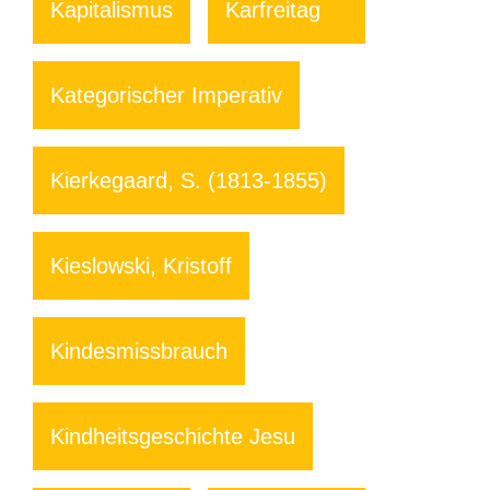
Kapitalismus
Karfreitag
Kategorischer Imperativ
Kierkegaard, S. (1813-1855)
Kieslowski, Kristoff
Kindesmissbrauch
Kindheitsgeschichte Jesu