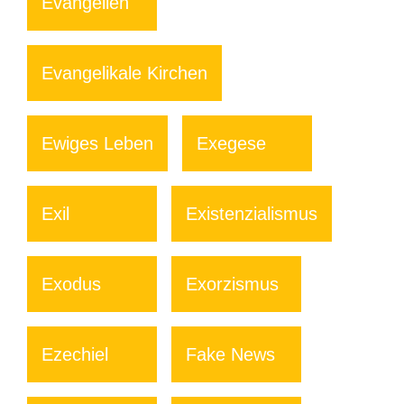
Evangelien
Evangelikale Kirchen
Ewiges Leben
Exegese
Exil
Existenzialismus
Exodus
Exorzismus
Ezechiel
Fake News