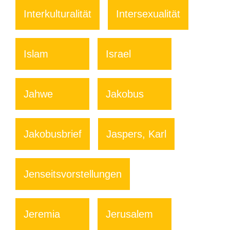
Interkulturalität
Intersexualität
Islam
Israel
Jahwe
Jakobus
Jakobusbrief
Jaspers, Karl
Jenseitsvorstellungen
Jeremia
Jerusalem