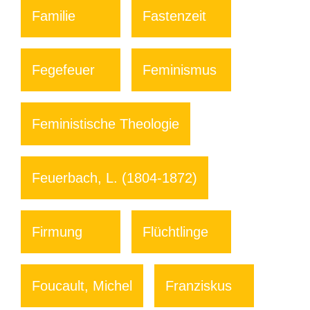
Familie
Fastenzeit
Fegefeuer
Feminismus
Feministische Theologie
Feuerbach, L. (1804-1872)
Firmung
Flüchtlinge
Foucault, Michel
Franziskus