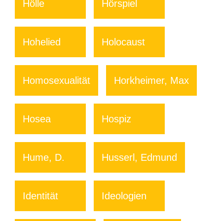
Hölle
Hörspiel
Hohelied
Holocaust
Homosexualität
Horkheimer, Max
Hosea
Hospiz
Hume, D.
Husserl, Edmund
Identität
Ideologien