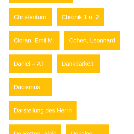
Christentum
Chronik 1 u. 2
Cioran, Emil M.
Cohen, Leonhard
Daniel – AT
Dankbarkeit
Daoismus
Darstellung des Herrn
De Botton, Alain
Dekalog