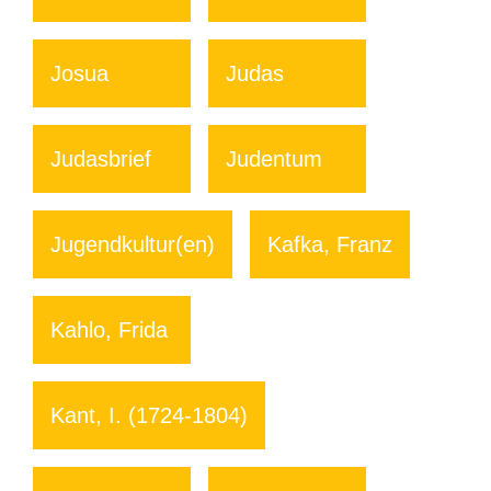
Josua
Judas
Judasbrief
Judentum
Jugendkultur(en)
Kafka, Franz
Kahlo, Frida
Kant, I. (1724-1804)