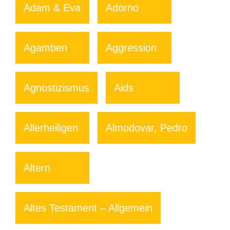
Adam & Eva
Adorno
Agamben
Aggression
Agnostizismus
Aids
Allerheiligen
Almodovar, Pedro
Altern
Altes Testament – Allgemein