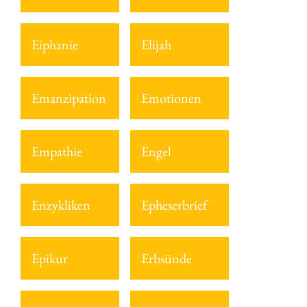
Eiphanie
Elijah
Emanzipation
Emotionen
Empathie
Engel
Enzykliken
Epheserbrief
Epikur
Erbsünde