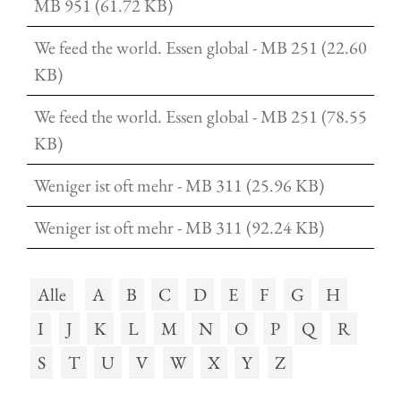
MB 951 (61.72 KB)
We feed the world. Essen global - MB 251 (22.60
KB)
We feed the world. Essen global - MB 251 (78.55
KB)
Weniger ist oft mehr - MB 311 (25.96 KB)
Weniger ist oft mehr - MB 311 (92.24 KB)
Alle
A
B
C
D
E
F
G
H
I
J
K
L
M
N
O
P
Q
R
S
T
U
V
W
X
Y
Z