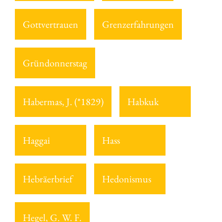
Gottvertrauen
Grenzerfahrungen
Gründonnerstag
Habermas, J. (*1829)
Habkuk
Haggai
Hass
Hebräerbrief
Hedonismus
Hegel, G. W. F.