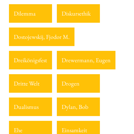
Dilemma
Diskursethik
Dostojewskij, Fjodor M.
Dreikönigsfest
Drewermann, Eugen
Dritte Welt
Drogen
Dualismus
Dylan, Bob
Ehe
Einsamkeit