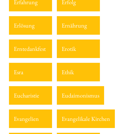
Erfahrung
Erfolg
Erlösung
Ernährung
Erntedankfest
Erotik
Esra
Ethik
Eucharistie
Eudaimonismus
Evangelien
Evangelikale Kirchen