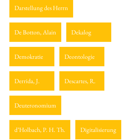
Darstellung des Herrn
De Botton, Alain
Dekalog
Demokratie
Deontologie
Derrida, J.
Descartes, R.
Deuteronomium
d’Holbach, P. H. Th.
Digitalisierung