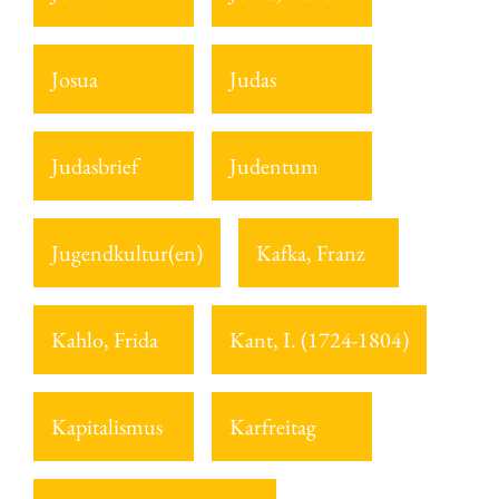
Josua
Judas
Judasbrief
Judentum
Jugendkultur(en)
Kafka, Franz
Kahlo, Frida
Kant, I. (1724-1804)
Kapitalismus
Karfreitag