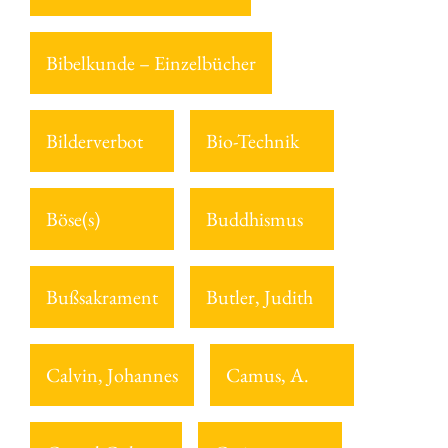
Bibelkunde – Einzelbücher
Bilderverbot
Bio-Technik
Böse(s)
Buddhismus
Bußsakrament
Butler, Judith
Calvin, Johannes
Camus, A.