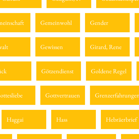
einschaft
Gemeinwohl
Gender
alt
Gewissen
Girard, Rene
ück
Götzendienst
Goldene Regel
ottesliebe
Gottvertrauen
Grenzerfahrunge
Haggai
Hass
Hebräerbrief