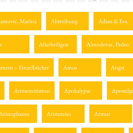
amovic, Marina
Abtreibung
Adam & Eva
s
Allerheiligen
Almodovar, Pedro
tament – Einzelbücher
Amos
Angst
Antisemitismus
Apokalypse
Apostelg
Aristophanes
Aristoteles
Armut