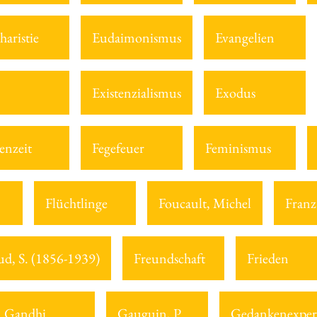
haristie
Eudaimonismus
Evangelien
Existenzialismus
Exodus
enzeit
Fegefeuer
Feminismus
Flüchtlinge
Foucault, Michel
Franz
ud, S. (1856-1939)
Freundschaft
Frieden
Gandhi
Gauguin, P.
Gedankenexper