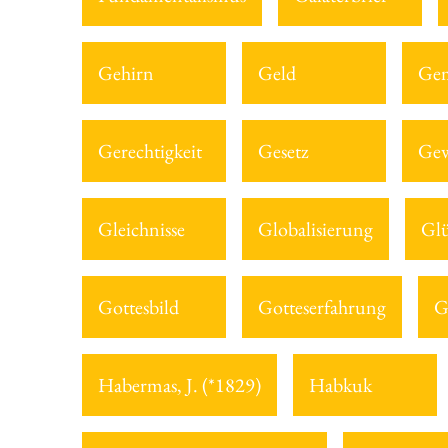
Gehirn
Geld
Gem
Gerechtigkeit
Gesetz
Gew
Gleichnisse
Globalisierung
Gl
Gottesbild
Gotteserfahrung
G
Habermas, J. (*1829)
Habkuk