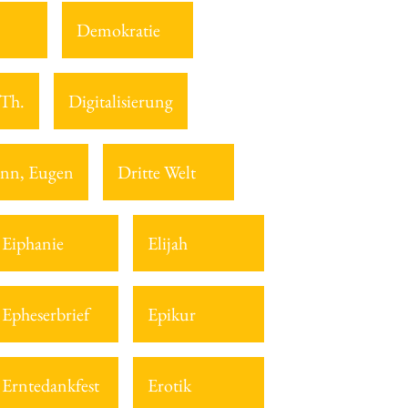
Demokratie
 Th.
Digitalisierung
nn, Eugen
Dritte Welt
Eiphanie
Elijah
Epheserbrief
Epikur
Erntedankfest
Erotik