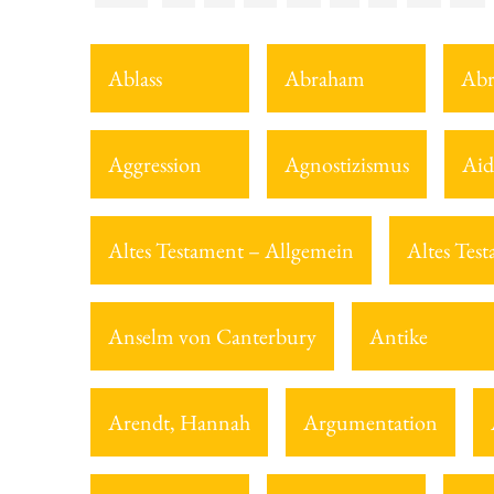
Ablass
Abraham
Abr
Aggression
Agnostizismus
Aid
Altes Testament – Allgemein
Altes Tes
Anselm von Canterbury
Antike
Arendt, Hannah
Argumentation