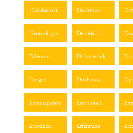
Dankbarkeit
Daoismus
Dar
Deontologie
Derrida, J.
Des
Dilemma
Diskursethik
Dos
Drogen
Dualismus
Dyl
Emanzipation
Emotionen
Emp
Erbsünde
Erfahrung
Erf