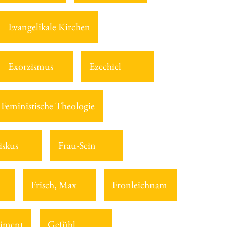
Evangelikale Kirchen
Exorzismus
Ezechiel
Feministische Theologie
iskus
Frau-Sein
Frisch, Max
Fronleichnam
iment
Gefühl