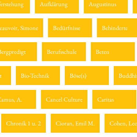
erstehung
Aufklärung
Augustinus
eauvoir, Simone
Bedürfnisse
Behinderte
Bergpredigt
Berufsschule
Beten
t
Bio-Technik
Böse(s)
Buddhi
amus, A.
Cancel Culture
Caritas
Chronik 1 u. 2
Cioran, Emil M.
Cohen, Le