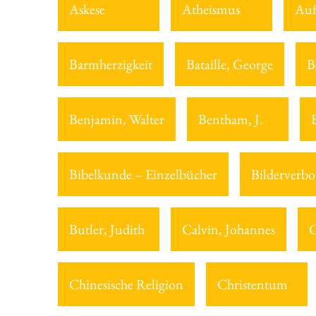
Askese
Atheismus
Auf
Barmherzigkeit
Bataille, George
B
Benjamin, Walter
Bentham, J.
Bibelkunde – Einzelbücher
Bilderverbo
Butler, Judith
Calvin, Johannes
C
Chinesische Religion
Christentum