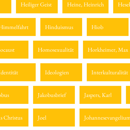
Heiliger Geist
Heine, Heinrich
Hesek
Himmelfahrt
Hinduismus
Hiob
ocaust
Homosexualität
Horkheimer, Max
Identität
Ideologien
Interkulturalität
obus
Jakobusbrief
Jaspers, Karl
us Christus
Joel
Johannesevangeliu