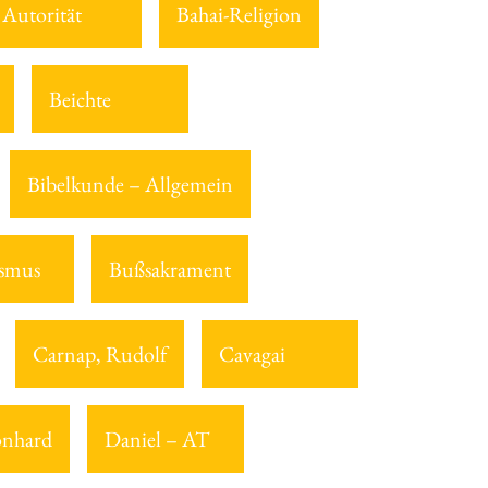
Autorität
Bahai-Religion
Beichte
Bibelkunde – Allgemein
smus
Bußsakrament
Carnap, Rudolf
Cavagai
onhard
Daniel – AT