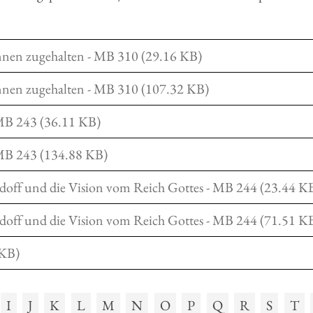
innen zugehalten - MB 310 (29.16 KB)
innen zugehalten - MB 310 (107.32 KB)
 MB 243 (36.11 KB)
 MB 243 (134.88 KB)
doff und die Vision vom Reich Gottes - MB 244 (23.44 K
doff und die Vision vom Reich Gottes - MB 244 (71.51 K
 KB)
I
J
K
L
M
N
O
P
Q
R
S
T