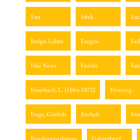
Esra
Ethik
Euc
Ewiges Leben
Exegese
Exil
Fake News
Familie
Fast
Feuerbach, L. (1804-1872)
Firmung
Frege, Gottlob
Freiheit
Fre
Fundamentalismus
Galaterbrief