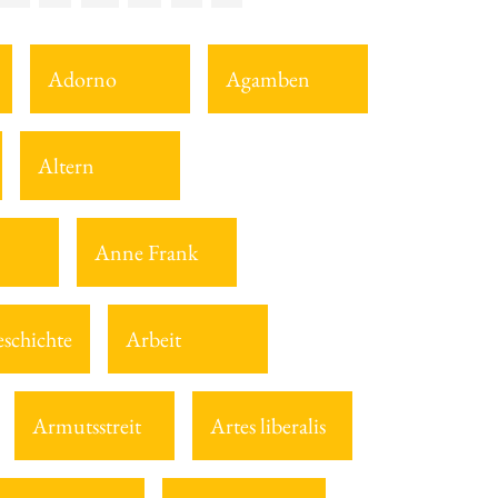
Adorno
Agamben
Altern
Anne Frank
eschichte
Arbeit
Armutsstreit
Artes liberalis