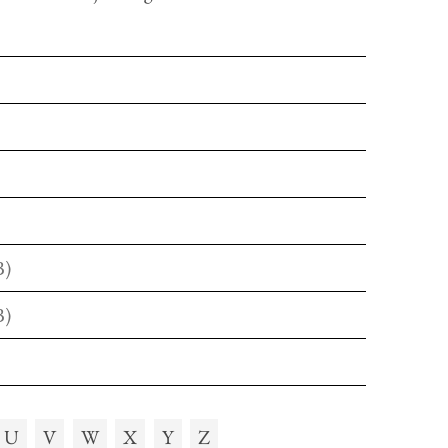
B)
B)
U
V
W
X
Y
Z