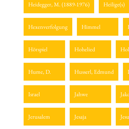
Heidegger, M. (1889-1976)
Heilige(s)
Hexenverfolgung
Himmel
Hörspiel
Hohelied
Hol
Hume, D.
Husserl, Edmund
Israel
Jahwe
Jak
Jerusalem
Jesaja
Jes