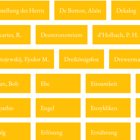
stellung des Herrn
De Botton, Alain
Dekalog
cartes, R.
Deuteronomium
d’Holbach, P. H.
tojewskij, Fjodor M.
Dreikönigsfest
Drewerma
an, Bob
Ehe
Einsamkeit
athie
Engel
Enzykliken
olg
Erlösung
Ernährung