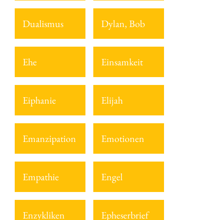
Dualismus
Dylan, Bob
Ehe
Einsamkeit
Eiphanie
Elijah
Emanzipation
Emotionen
Empathie
Engel
Enzykliken
Epheserbrief