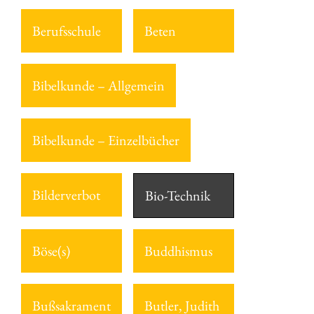
Berufsschule
Beten
Bibelkunde – Allgemein
Bibelkunde – Einzelbücher
Bilderverbot
Bio-Technik
Böse(s)
Buddhismus
Bußsakrament
Butler, Judith