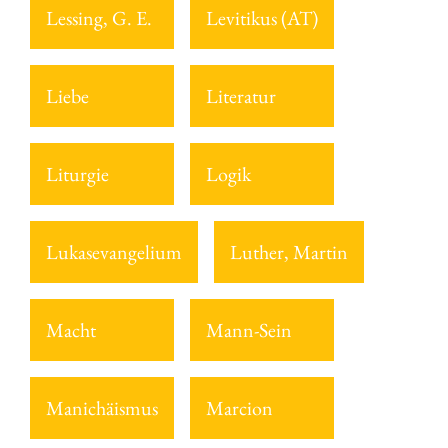
Lessing, G. E.
Levitikus (AT)
Liebe
Literatur
Liturgie
Logik
Lukasevangelium
Luther, Martin
Macht
Mann-Sein
Manichäismus
Marcion