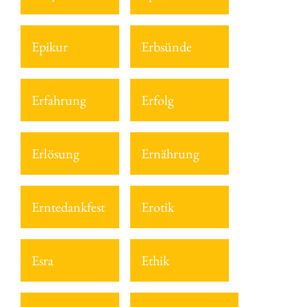
Epikur
Erbsünde
Erfahrung
Erfolg
Erlösung
Ernährung
Erntedankfest
Erotik
Esra
Ethik