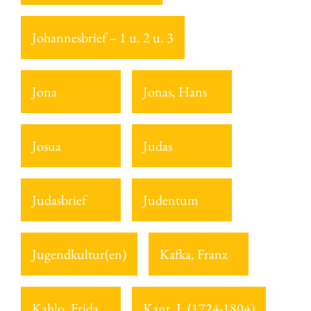
Johannesbrief – 1 u. 2 u. 3
Jona
Jonas, Hans
Josua
Judas
Judasbrief
Judentum
Jugendkultur(en)
Kafka, Franz
Kahlo, Frida
Kant, I. (1724-1804)