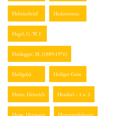
Hebräerbrief
Hedonismus
Hegel, G. W. F.
Heidegger, M. (1889-1976)
Heilige(s)
Heiliger Geist
Heine, Heinrich
Hesekiel – 1 u. 2
Hesse, Hermann
Hexenverfolgung