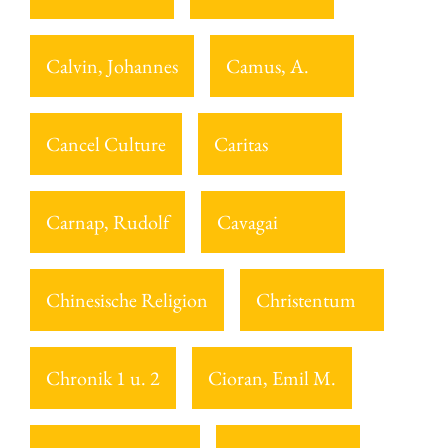
Calvin, Johannes
Camus, A.
Cancel Culture
Caritas
Carnap, Rudolf
Cavagai
Chinesische Religion
Christentum
Chronik 1 u. 2
Cioran, Emil M.