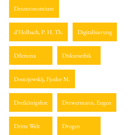
Deuteronomium
d’Holbach, P. H. Th.
Digitalisierung
Dilemma
Diskursethik
Dostojewskij, Fjodor M.
Dreikönigsfest
Drewermann, Eugen
Dritte Welt
Drogen