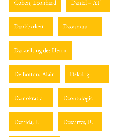
Cohen, Leonhard
Daniel – AT
Dankbarkeit
Daoismus
Darstellung des Herrn
De Botton, Alain
Dekalog
Demokratie
Deontologie
Derrida, J.
Descartes, R.