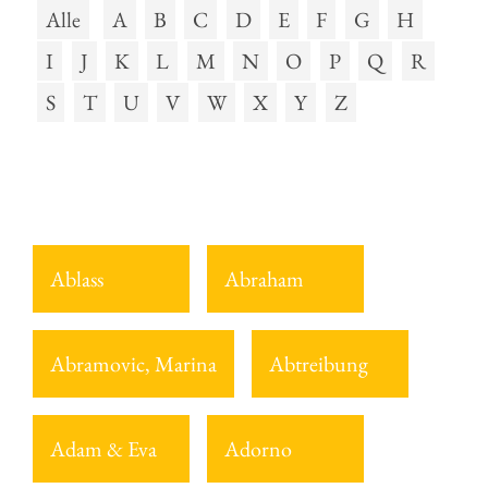
Alle
A
B
C
D
E
F
G
H
I
J
K
L
M
N
O
P
Q
R
S
T
U
V
W
X
Y
Z
Ablass
Abraham
Abramovic, Marina
Abtreibung
Adam & Eva
Adorno