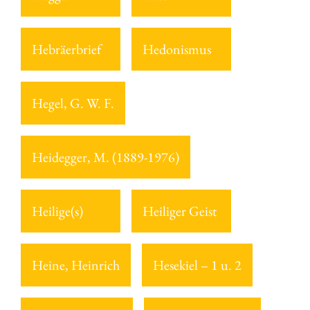
Hebräerbrief
Hedonismus
Hegel, G. W. F.
Heidegger, M. (1889-1976)
Heilige(s)
Heiliger Geist
Heine, Heinrich
Hesekiel – 1 u. 2