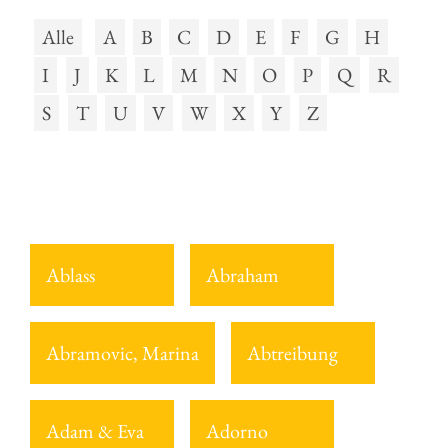
Alle
A
B
C
D
E
F
G
H
I
J
K
L
M
N
O
P
Q
R
S
T
U
V
W
X
Y
Z
Ablass
Abraham
Abramovic, Marina
Abtreibung
Adam & Eva
Adorno