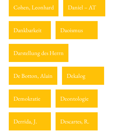
Cohen, Leonhard
Daniel – AT
Dankbarkeit
Daoismus
Darstellung des Herrn
De Botton, Alain
Dekalog
Demokratie
Deontologie
Derrida, J.
Descartes, R.