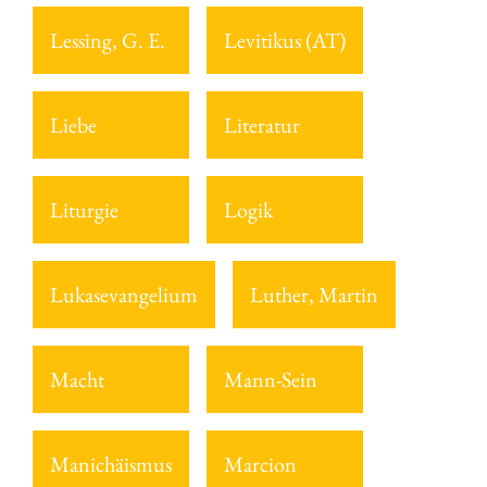
Lessing, G. E.
Levitikus (AT)
Liebe
Literatur
Liturgie
Logik
Lukasevangelium
Luther, Martin
Macht
Mann-Sein
Manichäismus
Marcion