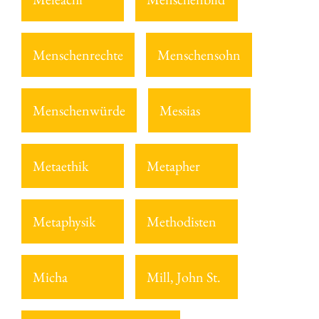
Menschenrechte
Menschensohn
Menschenwürde
Messias
Metaethik
Metapher
Metaphysik
Methodisten
Micha
Mill, John St.