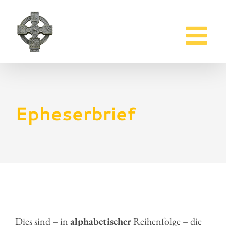
Zum
Inhalt
springen
Epheserbrief
Dies sind – in
alphabetischer
Reihenfolge – die