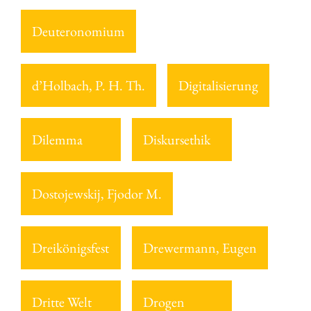
Deuteronomium
d’Holbach, P. H. Th.
Digitalisierung
Dilemma
Diskursethik
Dostojewskij, Fjodor M.
Dreikönigsfest
Drewermann, Eugen
Dritte Welt
Drogen