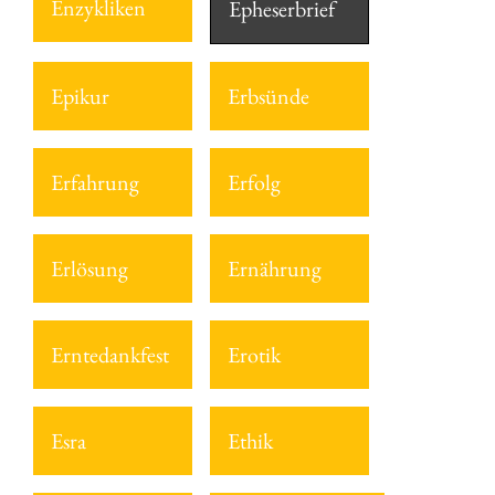
Enzykliken
Epheserbrief
Epikur
Erbsünde
Erfahrung
Erfolg
Erlösung
Ernährung
Erntedankfest
Erotik
Esra
Ethik