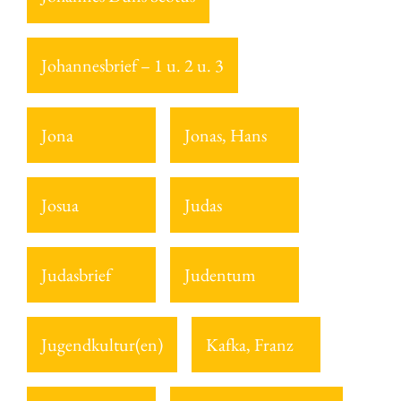
Johannesbrief – 1 u. 2 u. 3
Jona
Jonas, Hans
Josua
Judas
Judasbrief
Judentum
Jugendkultur(en)
Kafka, Franz