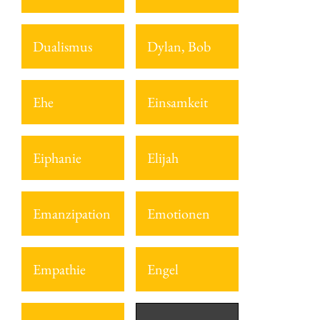
Dualismus
Dylan, Bob
Ehe
Einsamkeit
Eiphanie
Elijah
Emanzipation
Emotionen
Empathie
Engel