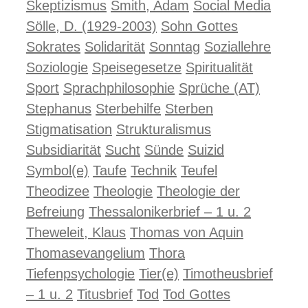
Skeptizismus
Smith, Adam
Social Media
Sölle, D. (1929-2003)
Sohn Gottes
Sokrates
Solidarität
Sonntag
Soziallehre
Soziologie
Speisegesetze
Spiritualität
Sport
Sprachphilosophie
Sprüche (AT)
Stephanus
Sterbehilfe
Sterben
Stigmatisation
Strukturalismus
Subsidiarität
Sucht
Sünde
Suizid
Symbol(e)
Taufe
Technik
Teufel
Theodizee
Theologie
Theologie der
Befreiung
Thessalonikerbrief – 1 u. 2
Theweleit, Klaus
Thomas von Aquin
Thomasevangelium
Thora
Tiefenpsychologie
Tier(e)
Timotheusbrief
– 1 u. 2
Titusbrief
Tod
Tod Gottes