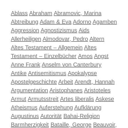
Ablass
Abraham
Abramovic, Marina
Abtreibung
Adam & Eva
Adorno
Agamben
Aggression
Agnostizismus
Aids
Allerheiligen
Almodovar, Pedro
Altern
Altes Testament – Allgemein
Altes
Testament – Einzelbücher
Amos
Angst
Anne Frank
Anselm von Canterbury
Antike
Antisemitismus
Apokalypse
Apostelgeschichte
Arbeit
Arendt, Hannah
Argumentation
Aristophanes
Aristoteles
Armut
Armutsstreit
Artes liberalis
Askese
Atheismus
Auferstehung
Aufklärung
Augustinus
Autorität
Bahai-Religion
Barmherzigkeit
Bataille, George
Beauvoir,