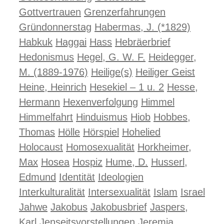
Gottvertrauen
Grenzerfahrungen
Gründonnerstag
Habermas, J. (*1829)
Habkuk
Haggai
Hass
Hebräerbrief
Hedonismus
Hegel, G. W. F.
Heidegger,
M. (1889-1976)
Heilige(s)
Heiliger Geist
Heine, Heinrich
Hesekiel – 1 u. 2
Hesse,
Hermann
Hexenverfolgung
Himmel
Himmelfahrt
Hinduismus
Hiob
Hobbes,
Thomas
Hölle
Hörspiel
Hohelied
Holocaust
Homosexualität
Horkheimer,
Max
Hosea
Hospiz
Hume, D.
Husserl,
Edmund
Identität
Ideologien
Interkulturalität
Intersexualität
Islam
Israel
Jahwe
Jakobus
Jakobusbrief
Jaspers,
Karl
Jenseitsvorstellungen
Jeremia