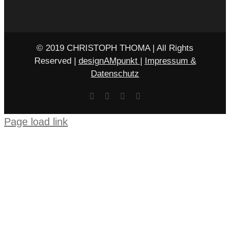
© 2019 CHRISTOPH THOMA | All Rights
Reserved |
designAMpunkt
|
Impressum &
Datenschutz
Facebook
X
Rss
E-
Mail
Page load link