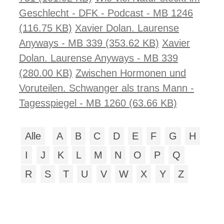
Geschlecht - DFK - Podcast - MB 1246
(116.75 KB)
Xavier Dolan. Laurense
Anyways - MB 339 (353.62 KB)
Xavier
Dolan. Laurense Anyways - MB 339
(280.00 KB)
Zwischen Hormonen und
Voruteilen. Schwanger als trans Mann -
Tagesspiegel - MB 1260 (63.66 KB)
Alle
A
B
C
D
E
F
G
H
I
J
K
L
M
N
O
P
Q
R
S
T
U
V
W
X
Y
Z