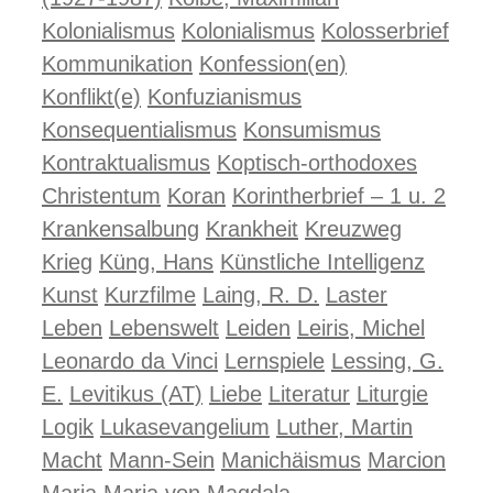
Kolonialismus
Kolonialismus
Kolosserbrief
Kommunikation
Konfession(en)
Konflikt(e)
Konfuzianismus
Konsequentialismus
Konsumismus
Kontraktualismus
Koptisch-orthodoxes
Christentum
Koran
Korintherbrief – 1 u. 2
Krankensalbung
Krankheit
Kreuzweg
Krieg
Küng, Hans
Künstliche Intelligenz
Kunst
Kurzfilme
Laing, R. D.
Laster
Leben
Lebenswelt
Leiden
Leiris, Michel
Leonardo da Vinci
Lernspiele
Lessing, G.
E.
Levitikus (AT)
Liebe
Literatur
Liturgie
Logik
Lukasevangelium
Luther, Martin
Macht
Mann-Sein
Manichäismus
Marcion