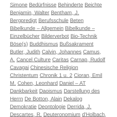
Simone
Bedürfnisse
Behinderte
Beichte
Benjamin, Walter
Bentham, J.
Bergpredigt
Berufsschule
Beten
Bibelkunde – Allgemein
Bibelkunde –
Einzelbücher
Bilderverbot
Bio-Technik
Böse(s)
Buddhismus
Bußsakrament
Butler, Judith
Calvin, Johannes
Camus,
A.
Cancel Culture
Caritas
Carnap, Rudolf
Cavagai
Chinesische Religion
Christentum
Chronik 1 u. 2
Cioran, Emil
M.
Cohen, Leonhard
Daniel – AT
Dankbarkeit
Daoismus
Darstellung des
Herrn
De Botton, Alain
Dekalog
Demokratie
Deontologie
Derrida, J.
Descartes, R.
Deuteronomium
d’Holbach,