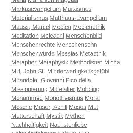
Maria
Maria von Magdala
Markusevangelium
Marxismus
Materialismus
Matthäus-Evangelium
Mauss, Marcel
Medien
Medienethik
Meditation
Meleachi
Menschenbild
Menschenrechte
Menschensohn
Menschenwürde
Messias
Metaethik
Metapher
Metaphysik
Methodisten
Micha
Mill, John St.
Minderwertigkeitsgefühl
Mirandola, Giovanni Pico della
Missionierung
Mittelalter
Mobbing
Mohammed
Monotheismus
Moral
Mosche
Moser, Achill
Moses
Mut
Mutterschaft
Mystik
Mythen
Nachhaltigkeit
Nächstenliebe