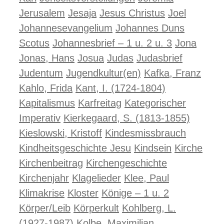
Jerusalem
Jesaja
Jesus Christus
Joel
Johannesevangelium
Johannes Duns
Scotus
Johannesbrief – 1 u. 2 u. 3
Jona
Jonas, Hans
Josua
Judas
Judasbrief
Judentum
Jugendkultur(en)
Kafka, Franz
Kahlo, Frida
Kant, I. (1724-1804)
Kapitalismus
Karfreitag
Kategorischer
Imperativ
Kierkegaard, S. (1813-1855)
Kieslowski, Kristoff
Kindesmissbrauch
Kindheitsgeschichte Jesu
Kindsein
Kirche
Kirchenbeitrag
Kirchengeschichte
Kirchenjahr
Klagelieder
Klee, Paul
Klimakrise
Kloster
Könige – 1 u. 2
Körper/Leib
Körperkult
Kohlberg, L.
(1927-1987)
Kolbe, Maximilian