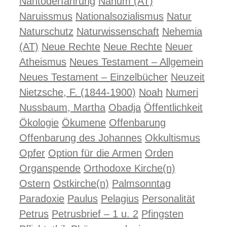
Nahtoderfahrung
Nahum (AT)
Naruissmus
Nationalsozialismus
Natur
Naturschutz
Naturwissenschaft
Nehemia
(AT)
Neue Rechte
Neue Rechte
Neuer
Atheismus
Neues Testament – Allgemein
Neues Testament – Einzelbücher
Neuzeit
Nietzsche, F. (1844-1900)
Noah
Numeri
Nussbaum, Martha
Obadja
Öffentlichkeit
Ökologie
Ökumene
Offenbarung
Offenbarung des Johannes
Okkultismus
Opfer
Option für die Armen
Orden
Organspende
Orthodoxe Kirche(n)
Ostern
Ostkirche(n)
Palmsonntag
Paradoxie
Paulus
Pelagius
Personalität
Petrus
Petrusbrief – 1 u. 2
Pfingsten