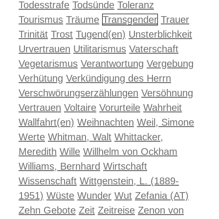
Todesstrafe
Todsünde
Toleranz
Tourismus
Träume
Transgender
Trauer
Trinität
Trost
Tugend(en)
Unsterblichkeit
Urvertrauen
Utilitarismus
Vaterschaft
Vegetarismus
Verantwortung
Vergebung
Verhütung
Verkündigung des Herrn
Verschwörungserzählungen
Versöhnung
Vertrauen
Voltaire
Vorurteile
Wahrheit
Wallfahrt(en)
Weihnachten
Weil, Simone
Werte
Whitman, Walt
Whittacker,
Meredith
Wille
Willhelm von Ockham
Williams, Bernhard
Wirtschaft
Wissenschaft
Wittgenstein, L. (1889-
1951)
Wüste
Wunder
Wut
Zefania (AT)
Zehn Gebote
Zeit
Zeitreise
Zenon von