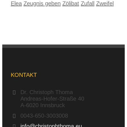
Elea
Zeugnis geben
Zölibat
Zufall
Zweifel
KONTAKT
Dr. Christoph Thoma
Andreas-Hofer-Straße 40
A-6020 Innsbruck
0043-650-3003008
info@christophthoma.eu