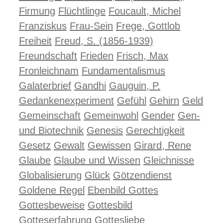
Firmung
Flüchtlinge
Foucault, Michel
Franziskus
Frau-Sein
Frege, Gottlob
Freiheit
Freud, S. (1856-1939)
Freundschaft
Frieden
Frisch, Max
Fronleichnam
Fundamentalismus
Galaterbrief
Gandhi
Gauguin, P.
Gedankenexperiment
Gefühl
Gehirn
Geld
Gemeinschaft
Gemeinwohl
Gender
Gen-
und Biotechnik
Genesis
Gerechtigkeit
Gesetz
Gewalt
Gewissen
Girard, Rene
Glaube
Glaube und Wissen
Gleichnisse
Globalisierung
Glück
Götzendienst
Goldene Regel
Ebenbild Gottes
Gottesbeweise
Gottesbild
Gotteserfahrung
Gottesliebe