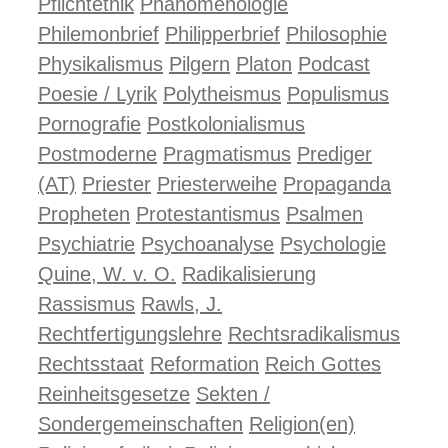
Pflichtethik
Phänomenologie
Philemonbrief
Philipperbrief
Philosophie
Physikalismus
Pilgern
Platon
Podcast
Poesie / Lyrik
Polytheismus
Populismus
Pornografie
Postkolonialismus
Postmoderne
Pragmatismus
Prediger
(AT)
Priester
Priesterweihe
Propaganda
Propheten
Protestantismus
Psalmen
Psychiatrie
Psychoanalyse
Psychologie
Quine, W. v. O.
Radikalisierung
Rassismus
Rawls, J.
Rechtfertigungslehre
Rechtsradikalismus
Rechtsstaat
Reformation
Reich Gottes
Reinheitsgesetze
Sekten /
Sondergemeinschaften
Religion(en)