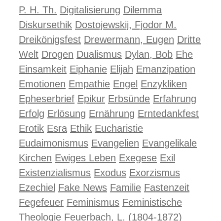
P. H. Th.
Digitalisierung
Dilemma
Diskursethik
Dostojewskij, Fjodor M.
Dreikönigsfest
Drewermann, Eugen
Dritte
Welt
Drogen
Dualismus
Dylan, Bob
Ehe
Einsamkeit
Eiphanie
Elijah
Emanzipation
Emotionen
Empathie
Engel
Enzykliken
Epheserbrief
Epikur
Erbsünde
Erfahrung
Erfolg
Erlösung
Ernährung
Erntedankfest
Erotik
Esra
Ethik
Eucharistie
Eudaimonismus
Evangelien
Evangelikale
Kirchen
Ewiges Leben
Exegese
Exil
Existenzialismus
Exodus
Exorzismus
Ezechiel
Fake News
Familie
Fastenzeit
Fegefeuer
Feminismus
Feministische
Theologie
Feuerbach, L. (1804-1872)