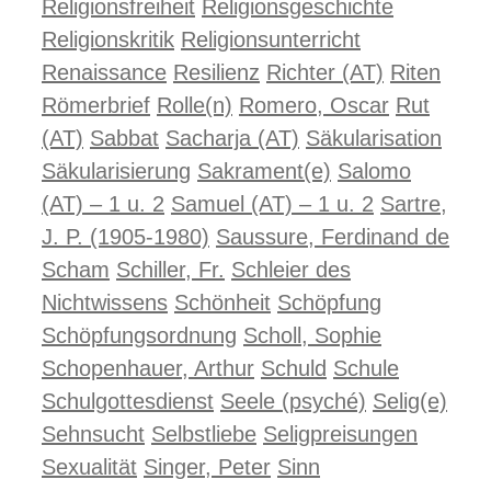
Religionsfreiheit
Religionsgeschichte
Religionskritik
Religionsunterricht
Renaissance
Resilienz
Richter (AT)
Riten
Römerbrief
Rolle(n)
Romero, Oscar
Rut
(AT)
Sabbat
Sacharja (AT)
Säkularisation
Säkularisierung
Sakrament(e)
Salomo
(AT) – 1 u. 2
Samuel (AT) – 1 u. 2
Sartre,
J. P. (1905-1980)
Saussure, Ferdinand de
Scham
Schiller, Fr.
Schleier des
Nichtwissens
Schönheit
Schöpfung
Schöpfungsordnung
Scholl, Sophie
Schopenhauer, Arthur
Schuld
Schule
Schulgottesdienst
Seele (psyché)
Selig(e)
Sehnsucht
Selbstliebe
Seligpreisungen
Sexualität
Singer, Peter
Sinn