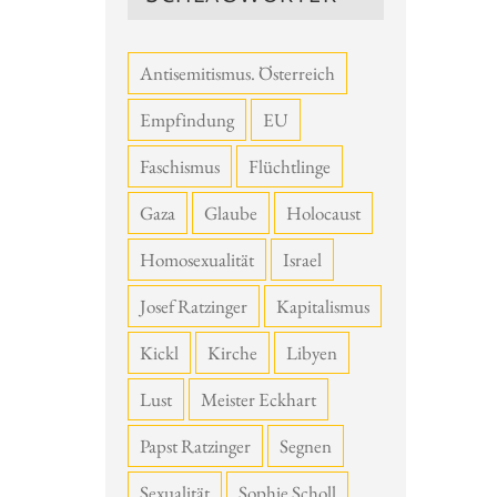
Antisemitismus. Österreich
Empfindung
EU
Faschismus
Flüchtlinge
Gaza
Glaube
Holocaust
Homosexualität
Israel
Josef Ratzinger
Kapitalismus
Kickl
Kirche
Libyen
Lust
Meister Eckhart
Papst Ratzinger
Segnen
Sexualität
Sophie Scholl