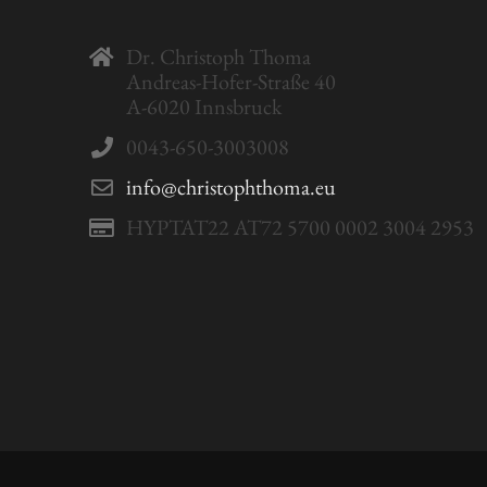
Dr. Christoph Thoma
Andreas-Hofer-Straße 40
A-6020 Innsbruck
0043-650-3003008
info@christophthoma.eu
HYPTAT22 AT72 5700 0002 3004 2953