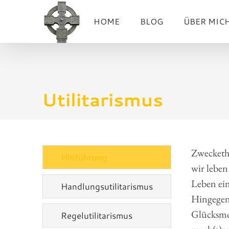
Zum
HOME
BLOG
ÜBER MIC
Inhalt
springen
Utilitarismus
Zwecketh
Hinführung
wir leben
Leben ein
Handlungsutilitarismus
Hingegen h
Glücksmom
Regelutilitarismus