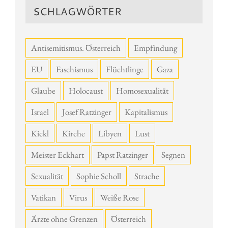
SCHLAGWÖRTER
Antisemitismus. Österreich
Empfindung
EU
Faschismus
Flüchtlinge
Gaza
Glaube
Holocaust
Homosexualität
Israel
Josef Ratzinger
Kapitalismus
Kickl
Kirche
Libyen
Lust
Meister Eckhart
Papst Ratzinger
Segnen
Sexualität
Sophie Scholl
Strache
Vatikan
Virus
Weiße Rose
Ärzte ohne Grenzen
Österreich