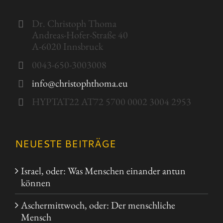
Dr. Christoph Thoma
Andreas-Hofer-Straße 40
A-6020 Innsbruck
0043-650-3003008
info@christophthoma.eu
HYPTAT22 AT72 5700 0002 3004 2953
NEUESTE BEITRÄGE
Israel, oder: Was Menschen einander antun
können
Aschermittwoch, oder: Der menschliche
Mensch