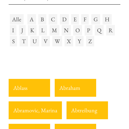
Alle
A
B
C
D
E
F
G
H
I
J
K
L
M
N
O
P
Q
R
S
T
U
V
W
X
Y
Z
Ablass
Abraham
Abramovic, Marina
Abtreibung