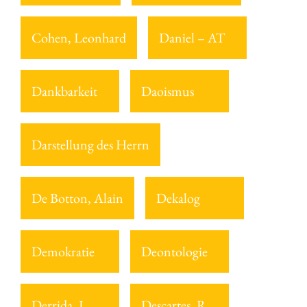
Cohen, Leonhard
Daniel – AT
Dankbarkeit
Daoismus
Darstellung des Herrn
De Botton, Alain
Dekalog
Demokratie
Deontologie
Derrida, J.
Descartes, R.