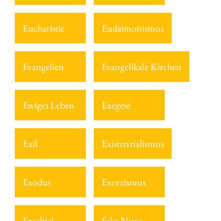
Eucharistie
Eudaimonismus
Evangelien
Evangelikale Kirchen
Ewiges Leben
Exegese
Exil
Existenzialismus
Exodus
Exorzismus
Ezechiel
Fake News