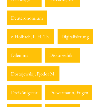
Deuteronomium
d’Holbach, P. H. Th.
Digitalisierung
Dilemma
Diskursethik
Dostojewskij, Fjodor M.
Dreikönigsfest
Drewermann, Eugen