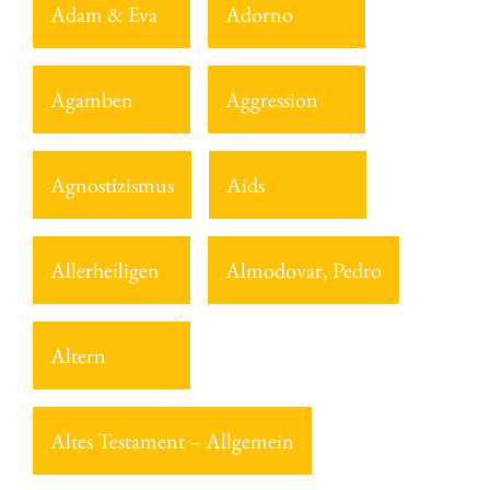
Adam & Eva
Adorno
Agamben
Aggression
Agnostizismus
Aids
Allerheiligen
Almodovar, Pedro
Altern
Altes Testament – Allgemein