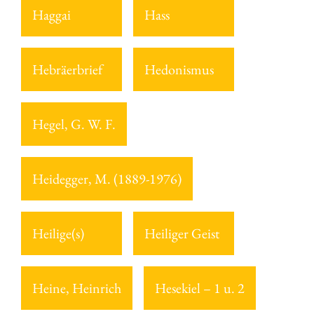
Haggai
Hass
Hebräerbrief
Hedonismus
Hegel, G. W. F.
Heidegger, M. (1889-1976)
Heilige(s)
Heiliger Geist
Heine, Heinrich
Hesekiel – 1 u. 2