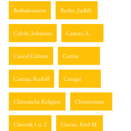
Bußsakrament
Butler, Judith
Calvin, Johannes
Camus, A.
Cancel Culture
Caritas
Carnap, Rudolf
Cavagai
Chinesische Religion
Christentum
Chronik 1 u. 2
Cioran, Emil M.