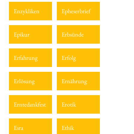
Enzykliken
Epheserbrief
Epikur
Erbsünde
Erfahrung
Erfolg
Erlösung
Ernährung
Erntedankfest
Erotik
Esra
Ethik