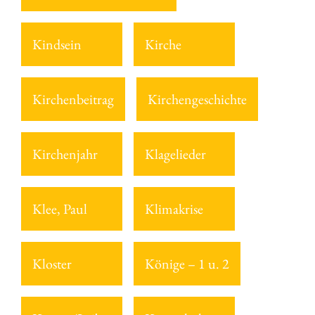
Kindsein
Kirche
Kirchenbeitrag
Kirchengeschichte
Kirchenjahr
Klagelieder
Klee, Paul
Klimakrise
Kloster
Könige – 1 u. 2