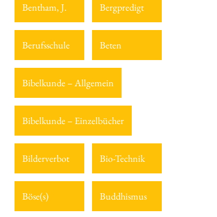
Bentham, J.
Bergpredigt
Berufsschule
Beten
Bibelkunde – Allgemein
Bibelkunde – Einzelbücher
Bilderverbot
Bio-Technik
Böse(s)
Buddhismus