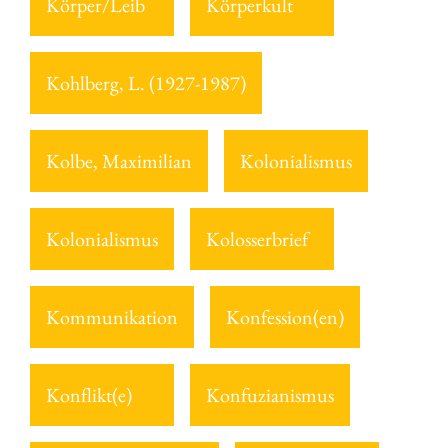
Körper/Leib
Körperkult
Kohlberg, L. (1927-1987)
Kolbe, Maximilian
Kolonialismus
Kolonialismus
Kolosserbrief
Kommunikation
Konfession(en)
Konflikt(e)
Konfuzianismus