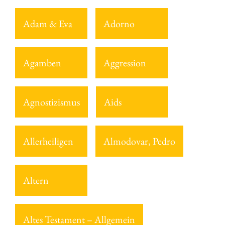
Adam & Eva
Adorno
Agamben
Aggression
Agnostizismus
Aids
Allerheiligen
Almodovar, Pedro
Altern
Altes Testament – Allgemein