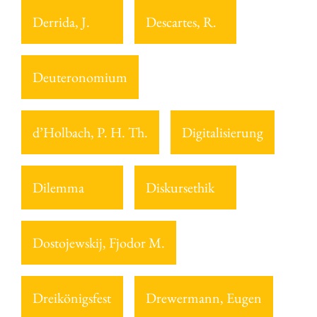
Derrida, J.
Descartes, R.
Deuteronomium
d’Holbach, P. H. Th.
Digitalisierung
Dilemma
Diskursethik
Dostojewskij, Fjodor M.
Dreikönigsfest
Drewermann, Eugen