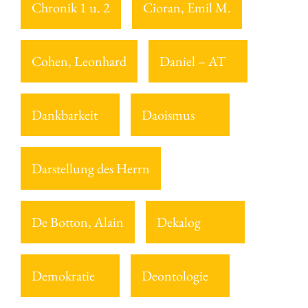
Chronik 1 u. 2
Cioran, Emil M.
Cohen, Leonhard
Daniel – AT
Dankbarkeit
Daoismus
Darstellung des Herrn
De Botton, Alain
Dekalog
Demokratie
Deontologie