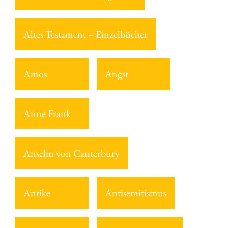
Altes Testament – Einzelbücher
Amos
Angst
Anne Frank
Anselm von Canterbury
Antike
Antisemitismus