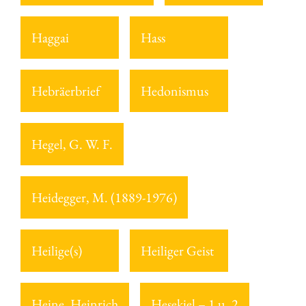
Haggai
Hass
Hebräerbrief
Hedonismus
Hegel, G. W. F.
Heidegger, M. (1889-1976)
Heilige(s)
Heiliger Geist
Heine, Heinrich
Hesekiel – 1 u. 2