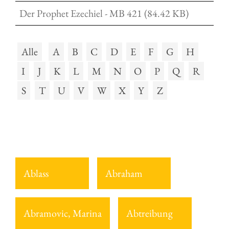
Der Prophet Ezechiel - MB 421 (84.42 KB)
Alle
A
B
C
D
E
F
G
H
I
J
K
L
M
N
O
P
Q
R
S
T
U
V
W
X
Y
Z
Ablass
Abraham
Abramovic, Marina
Abtreibung