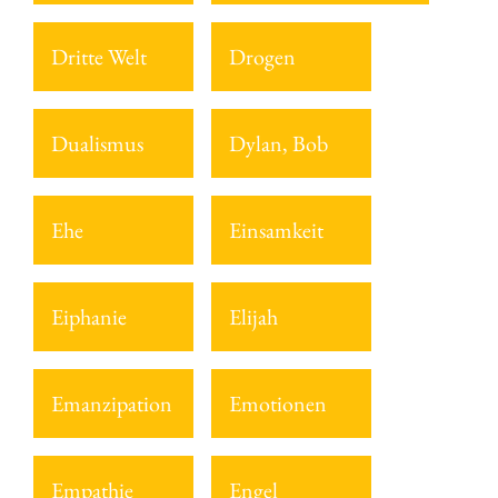
Dritte Welt
Drogen
Dualismus
Dylan, Bob
Ehe
Einsamkeit
Eiphanie
Elijah
Emanzipation
Emotionen
Empathie
Engel