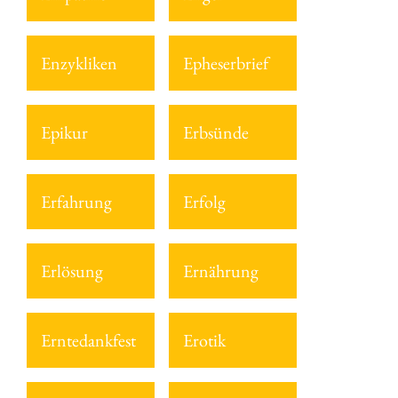
Enzykliken
Epheserbrief
Epikur
Erbsünde
Erfahrung
Erfolg
Erlösung
Ernährung
Erntedankfest
Erotik