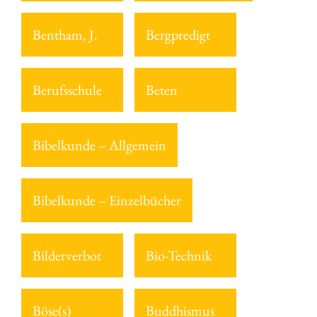
Bentham, J.
Bergpredigt
Berufsschule
Beten
Bibelkunde – Allgemein
Bibelkunde – Einzelbücher
Bilderverbot
Bio-Technik
Böse(s)
Buddhismus