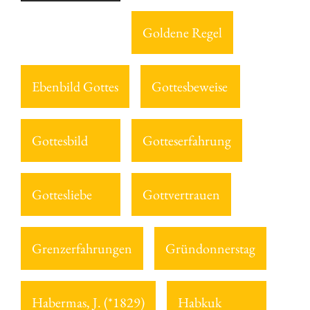
Goldene Regel
Ebenbild Gottes
Gottesbeweise
Gottesbild
Gotteserfahrung
Gottesliebe
Gottvertrauen
Grenzerfahrungen
Gründonnerstag
Habermas, J. (*1829)
Habkuk