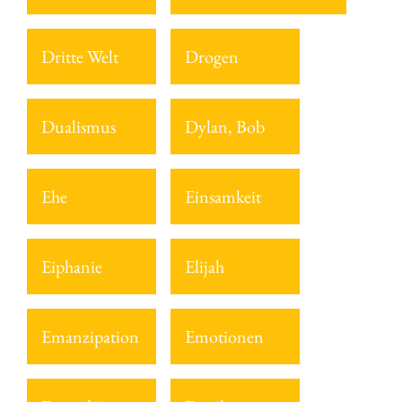
Dritte Welt
Drogen
Dualismus
Dylan, Bob
Ehe
Einsamkeit
Eiphanie
Elijah
Emanzipation
Emotionen