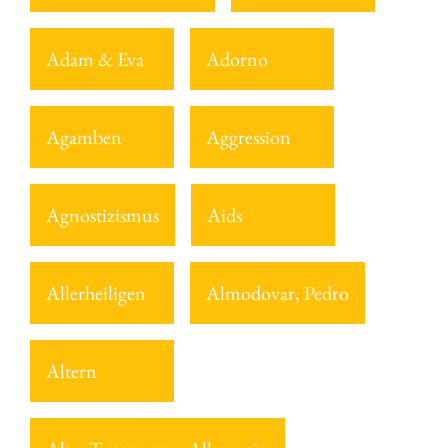
Adam & Eva
Adorno
Agamben
Aggression
Agnostizismus
Aids
Allerheiligen
Almodovar, Pedro
Altern