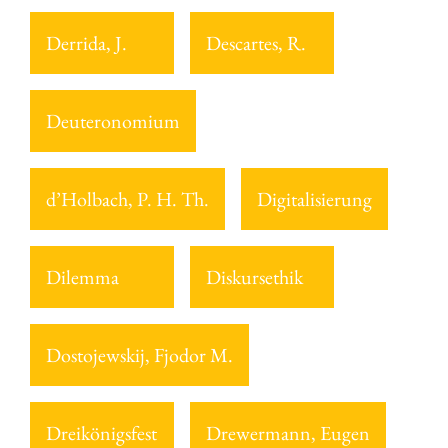
Derrida, J.
Descartes, R.
Deuteronomium
d’Holbach, P. H. Th.
Digitalisierung
Dilemma
Diskursethik
Dostojewskij, Fjodor M.
Dreikönigsfest
Drewermann, Eugen