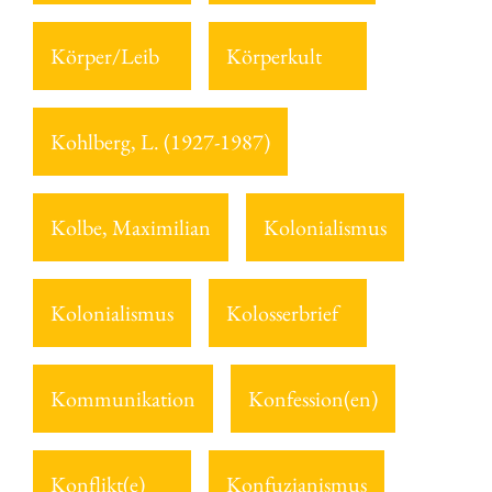
Körper/Leib
Körperkult
Kohlberg, L. (1927-1987)
Kolbe, Maximilian
Kolonialismus
Kolonialismus
Kolosserbrief
Kommunikation
Konfession(en)
Konflikt(e)
Konfuzianismus