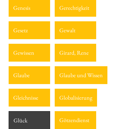
Genesis
Gerechtigkeit
Gesetz
Gewalt
Gewissen
Girard, Rene
Glaube
Glaube und Wissen
Gleichnisse
Globalisierung
Götzendienst
Glück