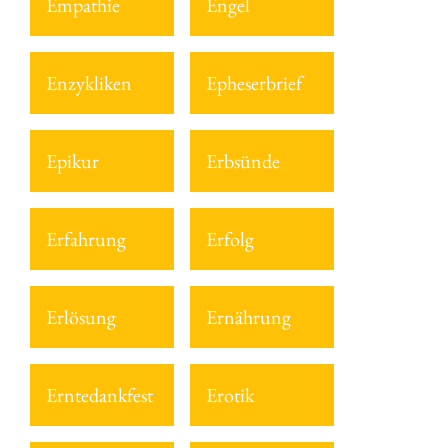
Empathie
Engel
Enzykliken
Epheserbrief
Epikur
Erbsünde
Erfahrung
Erfolg
Erlösung
Ernährung
Erntedankfest
Erotik