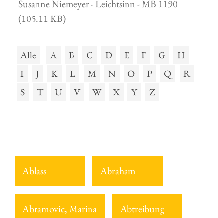
Susanne Niemeyer - Leichtsinn - MB 1190
(105.11 KB)
Alle
A
B
C
D
E
F
G
H
I
J
K
L
M
N
O
P
Q
R
S
T
U
V
W
X
Y
Z
Ablass
Abraham
Abramovic, Marina
Abtreibung