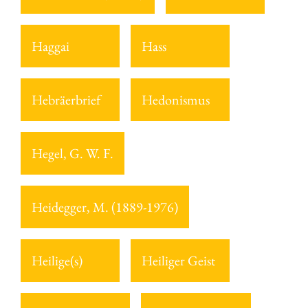
Haggai
Hass
Hebräerbrief
Hedonismus
Hegel, G. W. F.
Heidegger, M. (1889-1976)
Heilige(s)
Heiliger Geist