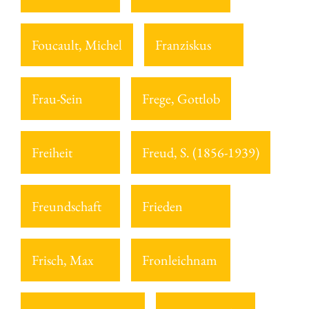
Foucault, Michel
Franziskus
Frau-Sein
Frege, Gottlob
Freiheit
Freud, S. (1856-1939)
Freundschaft
Frieden
Frisch, Max
Fronleichnam