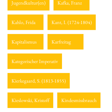
Jugendkultur(en)
Kafka, Franz
Kahlo, Frida
Kant, I. (1724-1804)
Kapitalismus
Karfreitag
Kategorischer Imperativ
Kierkegaard, S. (1813-1855)
Kieslowski, Kristoff
Kindesmissbrauch