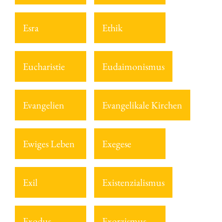
Esra
Ethik
Eucharistie
Eudaimonismus
Evangelien
Evangelikale Kirchen
Ewiges Leben
Exegese
Exil
Existenzialismus
Exodus
Exorzismus