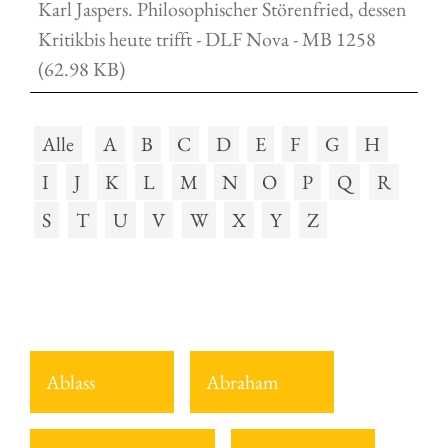
Karl Jaspers. Philosophischer Störenfried, dessen
Kritikbis heute trifft - DLF Nova - MB 1258
(62.98 KB)
Alle
A
B
C
D
E
F
G
H
I
J
K
L
M
N
O
P
Q
R
S
T
U
V
W
X
Y
Z
Ablass
Abraham