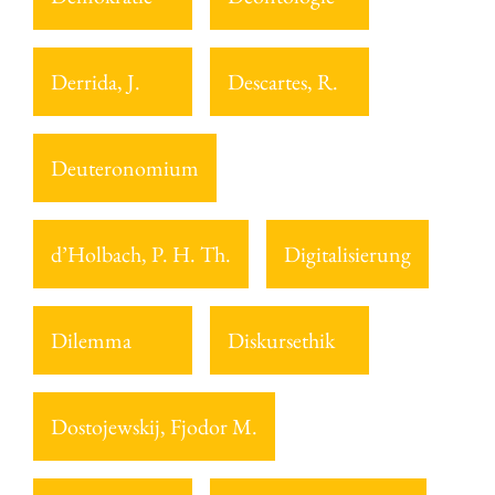
Derrida, J.
Descartes, R.
Deuteronomium
d’Holbach, P. H. Th.
Digitalisierung
Dilemma
Diskursethik
Dostojewskij, Fjodor M.