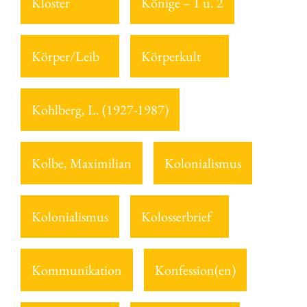
Kloster
Könige – 1 u. 2
Körper/Leib
Körperkult
Kohlberg, L. (1927-1987)
Kolbe, Maximilian
Kolonialismus
Kolonialismus
Kolosserbrief
Kommunikation
Konfession(en)