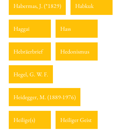
Habermas, J. (*1829)
Habkuk
Haggai
Hass
Hebräerbrief
Hedonismus
Hegel, G. W. F.
Heidegger, M. (1889-1976)
Heilige(s)
Heiliger Geist