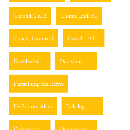
Chronik 1 u. 2
Cioran, Emil M.
Cohen, Leonhard
Daniel – AT
Dankbarkeit
Daoismus
Darstellung des Herrn
De Botton, Alain
Dekalog
Demokratie
Deontologie