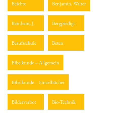
Beichte
Benjamin, Walter
Bentham, J.
Bergpredigt
Berufsschule
Beten
Bibelkunde – Allgemein
Bibelkunde – Einzelbücher
Bilderverbot
Bio-Technik