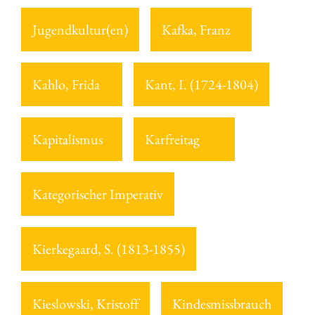
Jugendkultur(en)
Kafka, Franz
Kahlo, Frida
Kant, I. (1724-1804)
Kapitalismus
Karfreitag
Kategorischer Imperativ
Kierkegaard, S. (1813-1855)
Kieslowski, Kristoff
Kindesmissbrauch