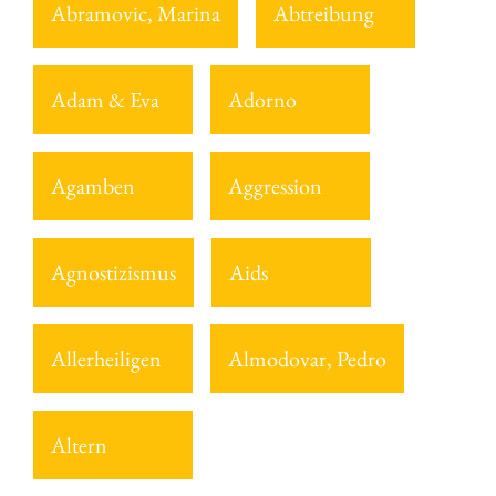
Abramovic, Marina
Abtreibung
Adam & Eva
Adorno
Agamben
Aggression
Agnostizismus
Aids
Allerheiligen
Almodovar, Pedro
Altern