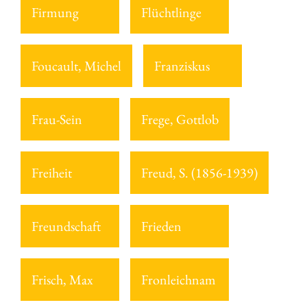
Firmung
Flüchtlinge
Foucault, Michel
Franziskus
Frau-Sein
Frege, Gottlob
Freiheit
Freud, S. (1856-1939)
Freundschaft
Frieden
Frisch, Max
Fronleichnam