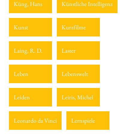
Küng, Hans
Künstliche Intelligenz
Kunst
Kurzfilme
Laing, R. D.
Laster
Leben
Lebenswelt
Leiden
Leiris, Michel
Leonardo da Vinci
Lernspiele