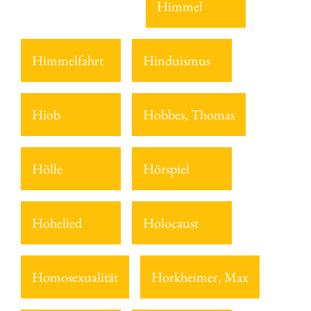
Himmel
Himmelfahrt
Hinduismus
Hiob
Hobbes, Thomas
Hölle
Hörspiel
Hohelied
Holocaust
Homosexualität
Horkheimer, Max