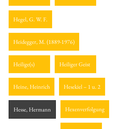
Hegel, G. W. F.
Heidegger, M. (1889-1976)
Heilige(s)
Heiliger Geist
Heine, Heinrich
Hesekiel – 1 u. 2
Hexenverfolgung
Hesse, Hermann