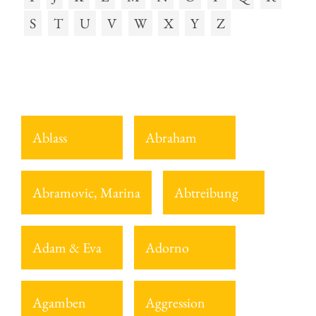
S
T
U
V
W
X
Y
Z
Ablass
Abraham
Abramovic, Marina
Abtreibung
Adam & Eva
Adorno
Agamben
Aggression