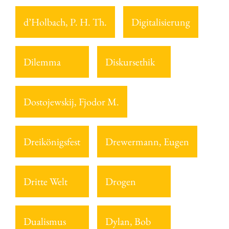
d’Holbach, P. H. Th.
Digitalisierung
Dilemma
Diskursethik
Dostojewskij, Fjodor M.
Dreikönigsfest
Drewermann, Eugen
Dritte Welt
Drogen
Dualismus
Dylan, Bob