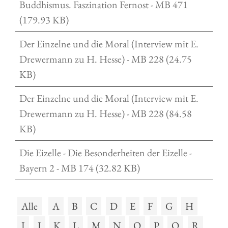
Buddhismus. Faszination Fernost - MB 471
(179.93 KB)
Der Einzelne und die Moral (Interview mit E.
Drewermann zu H. Hesse) - MB 228 (24.75
KB)
Der Einzelne und die Moral (Interview mit E.
Drewermann zu H. Hesse) - MB 228 (84.58
KB)
Die Eizelle - Die Besonderheiten der Eizelle -
Bayern 2 - MB 174 (32.82 KB)
Alle
A
B
C
D
E
F
G
H
I
J
K
L
M
N
O
P
Q
R