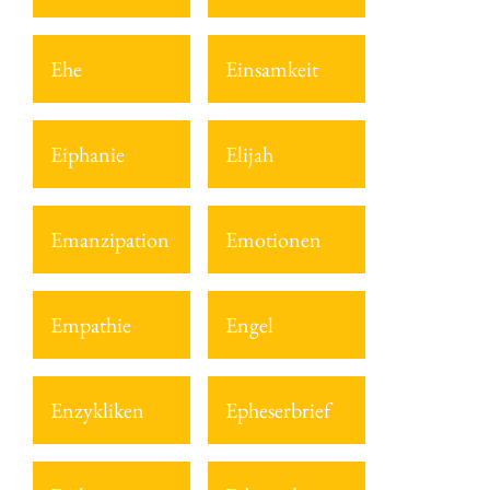
Ehe
Einsamkeit
Eiphanie
Elijah
Emanzipation
Emotionen
Empathie
Engel
Enzykliken
Epheserbrief