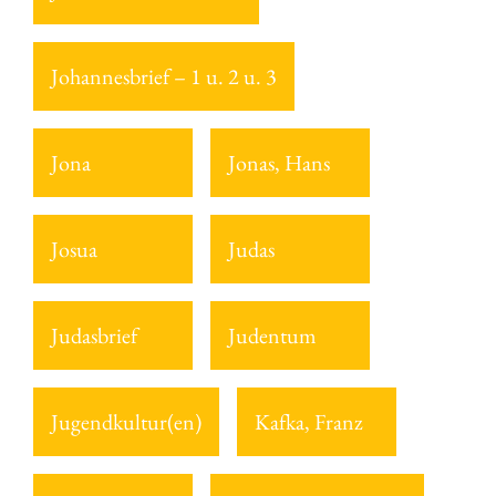
Johannesbrief – 1 u. 2 u. 3
Jona
Jonas, Hans
Josua
Judas
Judasbrief
Judentum
Jugendkultur(en)
Kafka, Franz