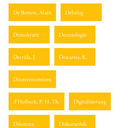
De Botton, Alain
Dekalog
Demokratie
Deontologie
Derrida, J.
Descartes, R.
Deuteronomium
d’Holbach, P. H. Th.
Digitalisierung
Dilemma
Diskursethik