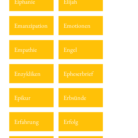
Eiphanie
Elijah
Emanzipation
Emotionen
Empathie
Engel
Enzykliken
Epheserbrief
Epikur
Erbsünde
Erfahrung
Erfolg