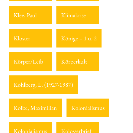
Klee, Paul
Klimakrise
Kloster
Könige – 1 u. 2
Körper/Leib
Körperkult
Kohlberg, L. (1927-1987)
Kolbe, Maximilian
Kolonialismus
Kolonialismus
Kolosserbrief