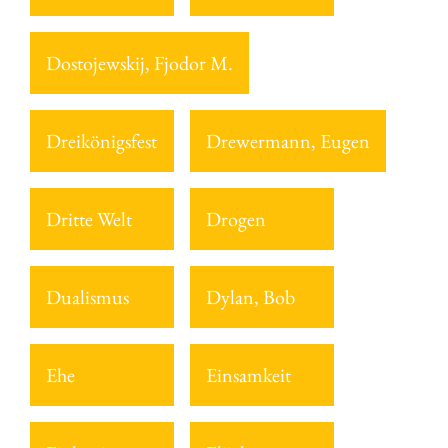
Dostojewskij, Fjodor M.
Dreikönigsfest
Drewermann, Eugen
Dritte Welt
Drogen
Dualismus
Dylan, Bob
Ehe
Einsamkeit