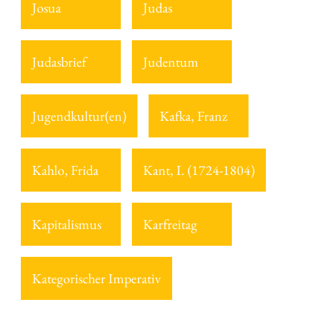
Josua
Judas
Judasbrief
Judentum
Jugendkultur(en)
Kafka, Franz
Kahlo, Frida
Kant, I. (1724-1804)
Kapitalismus
Karfreitag
Kategorischer Imperativ