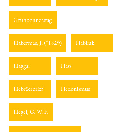
Gründonnerstag
Habermas, J. (*1829)
Habkuk
Haggai
Hass
Hebräerbrief
Hedonismus
Hegel, G. W. F.