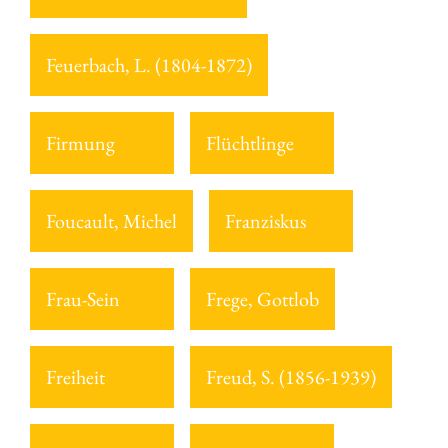
Feuerbach, L. (1804-1872)
Firmung
Flüchtlinge
Foucault, Michel
Franziskus
Frau-Sein
Frege, Gottlob
Freiheit
Freud, S. (1856-1939)