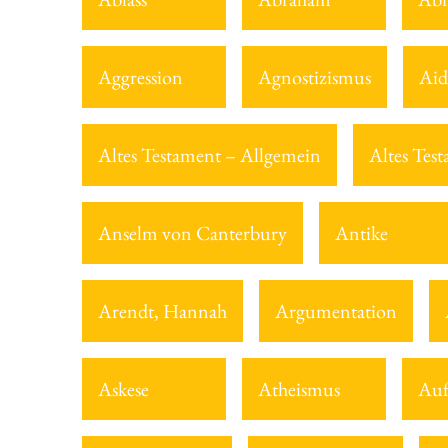
Aggression
Agnostizismus
Aid
Altes Testament – Allgemein
Altes Tes
Anselm von Canterbury
Antike
Arendt, Hannah
Argumentation
Askese
Atheismus
Auf