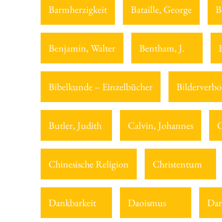
Barmherzigkeit
Bataille, George
B
Benjamin, Walter
Bentham, J.
Bibelkunde – Einzelbücher
Bilderverbo
Butler, Judith
Calvin, Johannes
C
Chinesische Religion
Christentum
Dankbarkeit
Daoismus
Dar