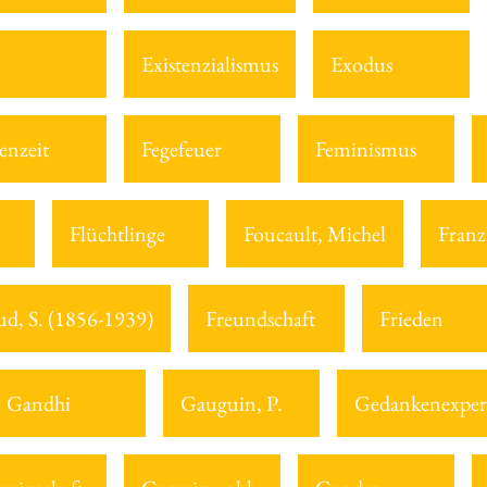
Existenzialismus
Exodus
enzeit
Fegefeuer
Feminismus
Flüchtlinge
Foucault, Michel
Franz
ud, S. (1856-1939)
Freundschaft
Frieden
Gandhi
Gauguin, P.
Gedankenexper