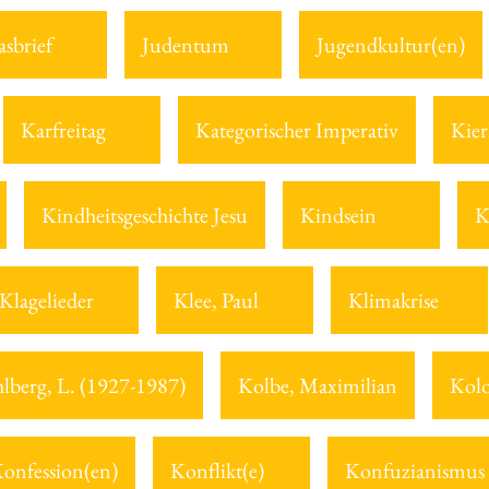
asbrief
Judentum
Jugendkultur(en)
Karfreitag
Kategorischer Imperativ
Kier
Kindheitsgeschichte Jesu
Kindsein
K
Klagelieder
Klee, Paul
Klimakrise
lberg, L. (1927-1987)
Kolbe, Maximilian
Kolo
onfession(en)
Konflikt(e)
Konfuzianismus