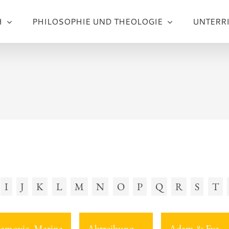
H
PHILOSOPHIE UND THEOLOGIE
UNTERR
I
J
K
L
M
N
O
P
Q
R
S
T
amovic, Marina
Abtreibung
Adam & Eva