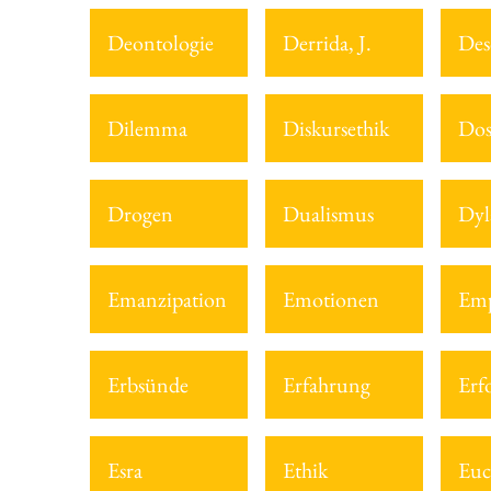
Deontologie
Derrida, J.
Des
Dilemma
Diskursethik
Dos
Drogen
Dualismus
Dyl
Emanzipation
Emotionen
Emp
Erbsünde
Erfahrung
Erf
Esra
Ethik
Euc