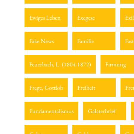
Ewiges Leben
Exegese
Exil
Fake News
Familie
Fast
Feuerbach, L. (1804-1872)
Firmung
Frege, Gottlob
Freiheit
Fre
Fundamentalismus
Galaterbrief