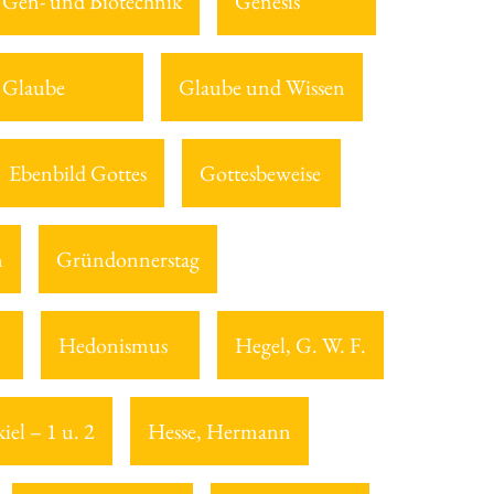
Gen- und Biotechnik
Genesis
Glaube
Glaube und Wissen
Ebenbild Gottes
Gottesbeweise
n
Gründonnerstag
Hedonismus
Hegel, G. W. F.
iel – 1 u. 2
Hesse, Hermann