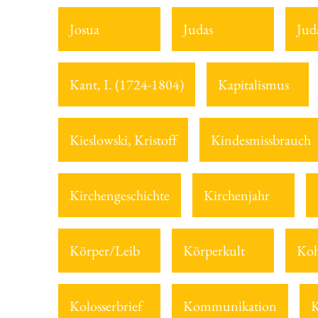
Josua
Judas
Jud
Kant, I. (1724-1804)
Kapitalismus
Kieslowski, Kristoff
Kindesmissbrauch
Kirchengeschichte
Kirchenjahr
Körper/Leib
Körperkult
Koh
Kolosserbrief
Kommunikation
K