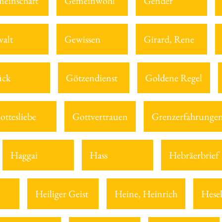
einschaft
Gemeinwohl
Gender
alt
Gewissen
Girard, Rene
ück
Götzendienst
Goldene Regel
ottesliebe
Gottvertrauen
Grenzerfahrunge
Haggai
Hass
Hebräerbrief
Heiliger Geist
Heine, Heinrich
Hesek