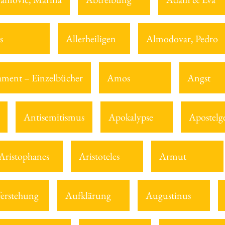
s
Allerheiligen
Almodovar, Pedro
tament – Einzelbücher
Amos
Angst
Antisemitismus
Apokalypse
Apostelg
Aristophanes
Aristoteles
Armut
erstehung
Aufklärung
Augustinus