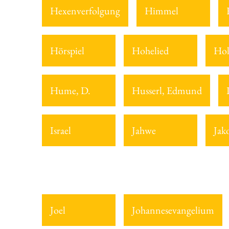
Hexenverfolgung
Himmel
Hörspiel
Hohelied
Hol
Hume, D.
Husserl, Edmund
Israel
Jahwe
Jak
Joel
Johannesevangelium