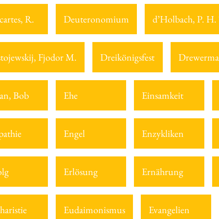
cartes, R.
Deuteronomium
d’Holbach, P. H.
tojewskij, Fjodor M.
Dreikönigsfest
Drewerma
an, Bob
Ehe
Einsamkeit
athie
Engel
Enzykliken
olg
Erlösung
Ernährung
haristie
Eudaimonismus
Evangelien