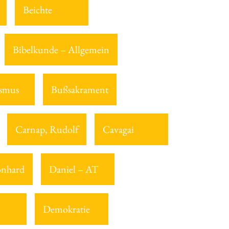
Beichte
Bibelkunde – Allgemein
smus
Bußsakrament
Carnap, Rudolf
Cavagai
onhard
Daniel – AT
Demokratie