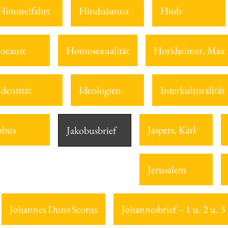
Himmelfahrt
Hinduismus
Hiob
ocaust
Homosexualität
Horkheimer, Max
Identität
Ideologien
Interkulturalität
obus
Jaspers, Karl
Jakobusbrief
Jerusalem
Johannes Duns Scotus
Johannesbrief – 1 u. 2 u. 3