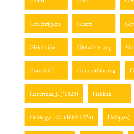
Gehirn
Geld
Gem
Gerechtigkeit
Gesetz
Gew
Gleichnisse
Globalisierung
Gl
Gottesbild
Gotteserfahrung
G
Habermas, J. (*1829)
Habkuk
Heidegger, M. (1889-1976)
Heilige(s)