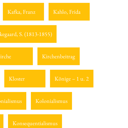
Kafka, Franz
Kahlo, Frida
kegaard, S. (1813-1855)
irche
Kirchenbeitrag
Kloster
Könige – 1 u. 2
nialismus
Kolonialismus
Konsequentialismus