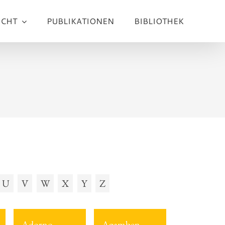
ICHT
PUBLIKATIONEN
BIBLIOTHEK
U
V
W
X
Y
Z
Adorno
Agamben