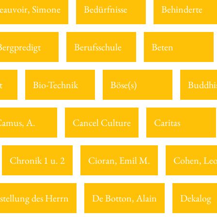
eauvoir, Simone
Bedürfnisse
Behinderte
Bergpredigt
Berufsschule
Beten
t
Bio-Technik
Böse(s)
Buddhi
amus, A.
Cancel Culture
Caritas
Chronik 1 u. 2
Cioran, Emil M.
Cohen, Le
stellung des Herrn
De Botton, Alain
Dekalog