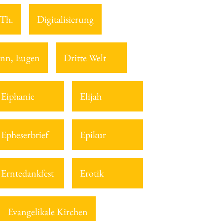
 Th.
Digitalisierung
nn, Eugen
Dritte Welt
Eiphanie
Elijah
Epheserbrief
Epikur
Erntedankfest
Erotik
Evangelikale Kirchen