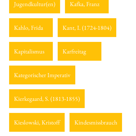
Jugendkultur(en)
Kafka, Franz
Kahlo, Frida
Kant, I. (1724-1804)
Kapitalismus
Karfreitag
Kategorischer Imperativ
Kierkegaard, S. (1813-1855)
Kieslowski, Kristoff
Kindesmissbrauch