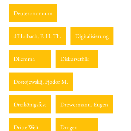
Deuteronomium
d’Holbach, P. H. Th.
Digitalisierung
Dilemma
Diskursethik
Dostojewskij, Fjodor M.
Dreikönigsfest
Drewermann, Eugen
Dritte Welt
Drogen