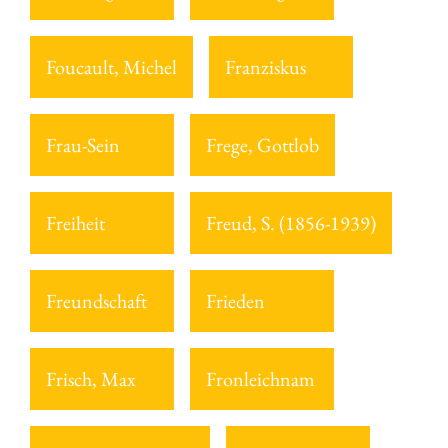
Foucault, Michel
Franziskus
Frau-Sein
Frege, Gottlob
Freiheit
Freud, S. (1856-1939)
Freundschaft
Frieden
Frisch, Max
Fronleichnam