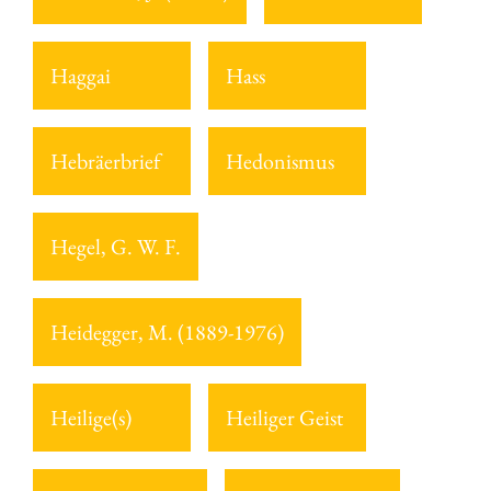
Haggai
Hass
Hebräerbrief
Hedonismus
Hegel, G. W. F.
Heidegger, M. (1889-1976)
Heilige(s)
Heiliger Geist