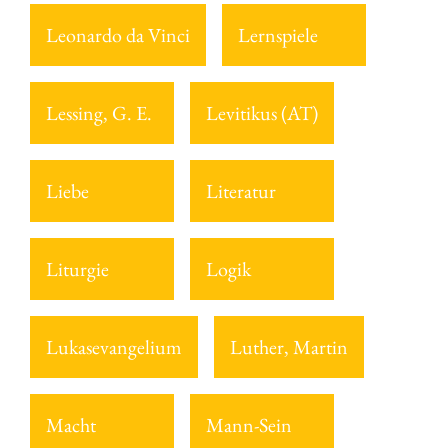
Leonardo da Vinci
Lernspiele
Lessing, G. E.
Levitikus (AT)
Liebe
Literatur
Liturgie
Logik
Lukasevangelium
Luther, Martin
Macht
Mann-Sein