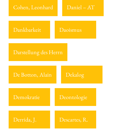
Cohen, Leonhard
Daniel – AT
Dankbarkeit
Daoismus
Darstellung des Herrn
De Botton, Alain
Dekalog
Demokratie
Deontologie
Derrida, J.
Descartes, R.