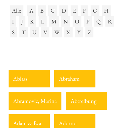
Alle
A
B
C
D
E
F
G
H
I
J
K
L
M
N
O
P
Q
R
S
T
U
V
W
X
Y
Z
Ablass
Abraham
Abramovic, Marina
Abtreibung
Adam & Eva
Adorno