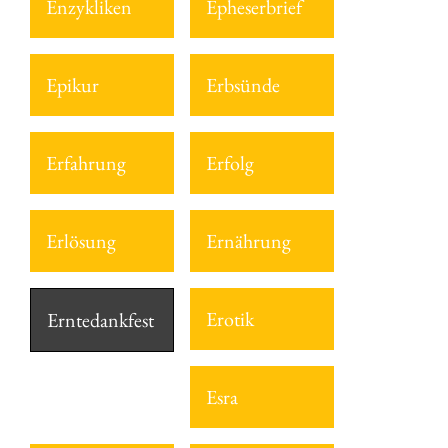
Enzykliken
Epheserbrief
Epikur
Erbsünde
Erfahrung
Erfolg
Erlösung
Ernährung
Erotik
Erntedankfest
Esra