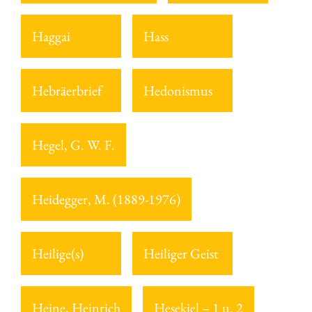
Haggai
Hass
Hebräerbrief
Hedonismus
Hegel, G. W. F.
Heidegger, M. (1889-1976)
Heilige(s)
Heiliger Geist
Heine, Heinrich
Hesekiel – 1 u. 2