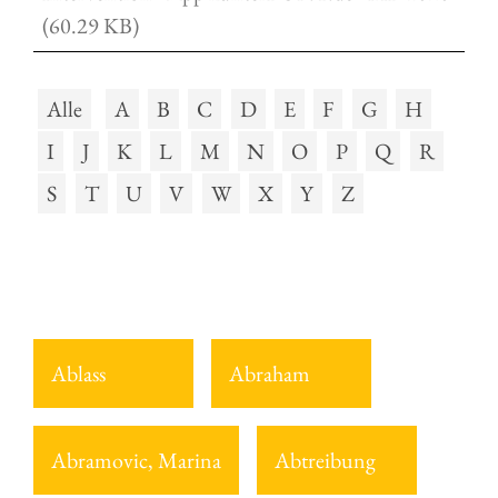
(60.29 KB)
Alle
A
B
C
D
E
F
G
H
I
J
K
L
M
N
O
P
Q
R
S
T
U
V
W
X
Y
Z
Ablass
Abraham
Abramovic, Marina
Abtreibung