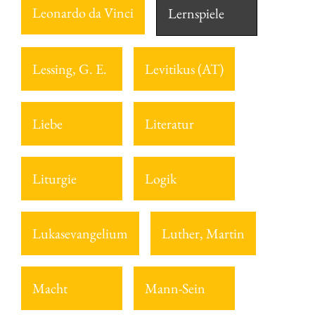
Leonardo da Vinci
Lernspiele
Lessing, G. E.
Levitikus (AT)
Liebe
Literatur
Liturgie
Logik
Lukasevangelium
Luther, Martin
Macht
Mann-Sein