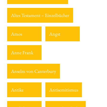
Altes Testament – Einzelbücher
Amos
Angst
Anne Frank
Anselm von Canterbury
Antike
Antisemitismus