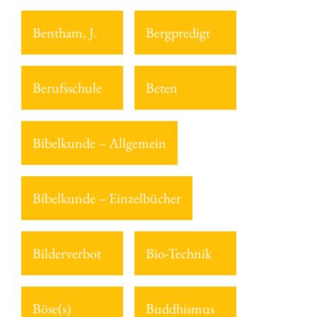
Bentham, J.
Bergpredigt
Berufsschule
Beten
Bibelkunde – Allgemein
Bibelkunde – Einzelbücher
Bilderverbot
Bio-Technik
Böse(s)
Buddhismus