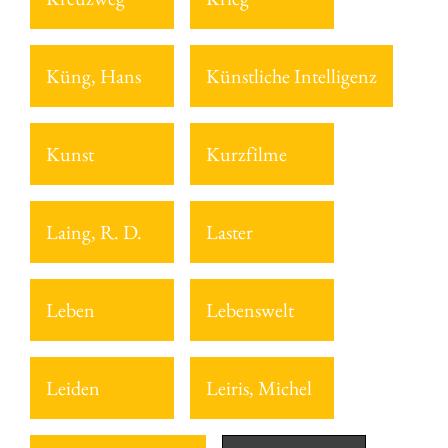
Küng, Hans
Künstliche Intelligenz
Kunst
Kurzfilme
Laing, R. D.
Laster
Leben
Lebenswelt
Leiden
Leiris, Michel