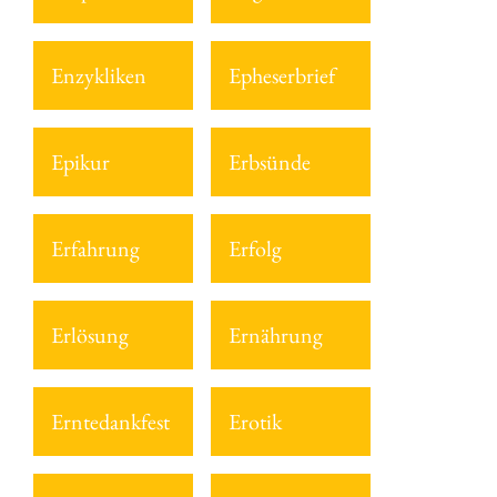
Enzykliken
Epheserbrief
Epikur
Erbsünde
Erfahrung
Erfolg
Erlösung
Ernährung
Erntedankfest
Erotik