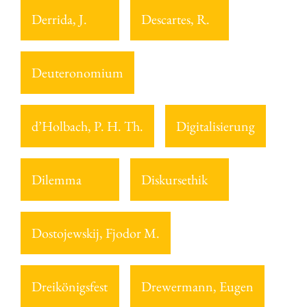
Derrida, J.
Descartes, R.
Deuteronomium
d’Holbach, P. H. Th.
Digitalisierung
Dilemma
Diskursethik
Dostojewskij, Fjodor M.
Dreikönigsfest
Drewermann, Eugen