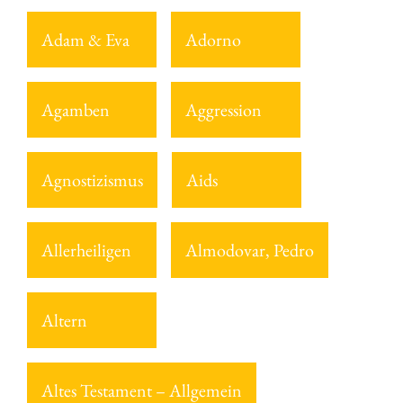
Adam & Eva
Adorno
Agamben
Aggression
Agnostizismus
Aids
Allerheiligen
Almodovar, Pedro
Altern
Altes Testament – Allgemein